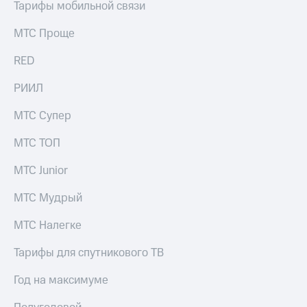
Тарифы мобильной связи
МТС Проще
RED
РИИЛ
МТС Супер
МТС ТОП
МТС Junior
МТС Мудрый
МТС Налегке
Тарифы для спутникового ТВ
Год на максимуме