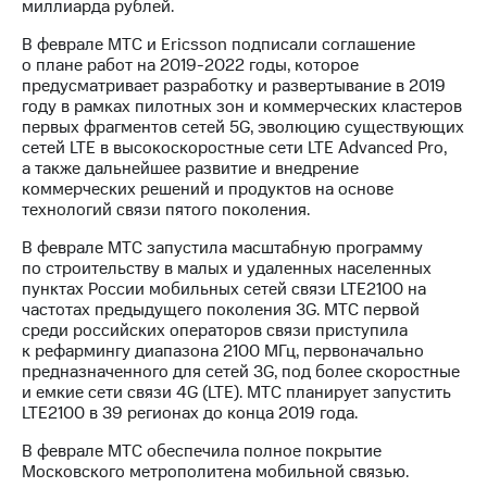
миллиарда рублей.
МТС
В феврале МТС и Ericsson подписали соглашение
о технологиях
о плане работ на 2019-2022 годы, которое
предусматривает разработку и развертывание в 2019
Достижения
году в рамках пилотных зон и коммерческих кластеров
первых фрагментов сетей 5G, эволюцию существующих
Интервью
сетей LTE в высокоскоростные сети LTE Advanced Pro,
а также дальнейшее развитие и внедрение
Финансовая
коммерческих решений и продуктов на основе
отчетность
технологий связи пятого поколения.
Контакты
В феврале МТС запустила масштабную программу
по строительству в малых и удаленных населенных
Пригласить
пунктах России мобильных сетей связи LTE2100 на
спикера
частотах предыдущего поколения 3G. МТС первой
среди российских операторов связи приступила
м и акционерам
к рефармингу диапазона 2100 МГц, первоначально
Корпоративное
предназначенного для сетей 3G, под более скоростные
управление
и емкие сети связи 4G (LTE). МТС планирует запустить
LTE2100 в 39 регионах до конца 2019 года.
Корпоративный
секретарь
В феврале МТС обеспечила полное покрытие
Раскрытие
Московского метрополитена мобильной связью.