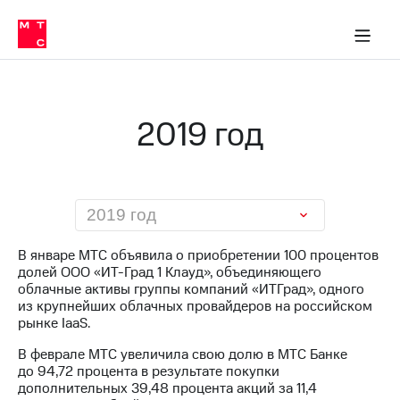
О
сторам и акционерам
Комплаенс и деловая этика
Устойчивое развитие
Медиа-центр
О МТС
О МТС
На главную
компании
О
компании
Стратегия
Стратегия
Карьера
2019 год
в МТС
Карьера
в МТС
Пресс-
релизы
История
компании
МТС
2019 год
о технологиях
Руководство
региона
В январе МТС объявила о приобретении 100 процентов
долей ООО «ИТ-Град 1 Клауд», объединяющего
Правовая
облачные активы группы компаний «ИТГрад», одного
информация
из крупнейших облачных провайдеров на российском
рынке IaaS.
Контакты
В феврале МТС увеличила свою долю в МТС Банке
Медиа-центр
до 94,72 процента в результате покупки
Пресс-
дополнительных 39,48 процента акций за 11,4
релизы