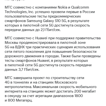
МТС совместно с компаниями Nokia и Qualcomm
Technologies, Inc. успешно провели первые в России
пользовательские тесты предкоммерческих
смартфонов Samsung Galaxy S10 5G, в результате
которых в пилотной сети 5G достигнута скорость
передачи данных до 2,1 Гбит/сек.
МТС совместно с Huawei при поддержке правительства
Москвы продемонстрировала в пилотной зоне
5G на ВДНХ три практических сценария использования
сети пятого поколения для повышения безопасности
дорожного движения в городах. Также были проведены
тесты смартфонов Huawei, в результате которых
в пилотной сети 5G достигнута скорость передачи
данных 3,7 Гбит/сек.
МТС завершила проект по строительству сети
4G в тоннелях и на станциях Московского
метрополитена. Максимальная скорость мобильного
интернета на станциях может достигать 200 мегабит
в секунду за счет агрегации диапазонов 1800
и 800 Мегагерц.