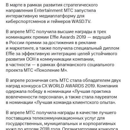
акций
В марте в рамках развития стратегического
Дивиденды
направления Entertainment МТС запустила
Рынок
интерактивную медиаплатформу для
облигаций
киберспортсменов и геймеров WASD.TV.
Описание
В апреле МТС получила высшие награды в трех
Еврооблигации-2023
номинациях премии Effie Awards 2019 — ведущей
Уведомление
в России премии за достижения в рекламе
о
и маркетинге, а также получила специальный диплом
погашении
Effie за эффективную интеграцию целей устойчивого
именных
развития ООН в коммуникации компании,
облигаций
в частности — в рамках флагманского социального
Другое
проекта МТС «Поколение М».
В апреле розничная сеть МТС стала обладателем двух
Регистратор
наград конкурса CX WORLD AWARDS 2019. Компания
Реквизиты
одержала победу в номинации «Лучшая практика
Контакты
вовлеченности персонала», а также стала лауреатом
йчивое развитие
в номинации «Лучшая команда клиентского опыта».
и деловая этика
На главную
В апреле МТС получила награды в качестве лучшего
поставщика телекоммуникационных услуг для
государственных, муниципальных и корпоративных
нужд по итогам 2018 года. Организаторами конкурса