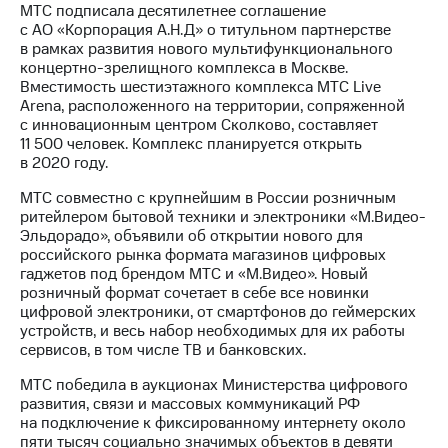
МТС подписала десятилетнее соглашение
с АО «Корпорация А.Н.Д» о титульном партнерстве
в рамках развития нового мультифункционального
концертно-зрелищного комплекса в Москве.
Вместимость шестиэтажного комплекса МТС Live
Arena, расположенного на территории, сопряженной
с инновационным центром Сколково, составляет
11 500 человек. Комплекс планируется открыть
в 2020 году.
МТС совместно с крупнейшим в России розничным
ритейлером бытовой техники и электроники «М.Видео-
Эльдорадо», объявили об открытии нового для
российского рынка формата магазинов цифровых
гаджетов под брендом МТС и «М.Видео». Новый
розничный формат сочетает в себе все новинки
цифровой электроники, от смартфонов до геймерских
устройств, и весь набор необходимых для их работы
сервисов, в том числе ТВ и банковских.
МТС победила в аукционах Министерства цифрового
развития, связи и массовых коммуникаций РФ
на подключение к фиксированному интернету около
пяти тысяч социально значимых объектов в девяти