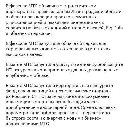
информации
В феврале МТС объявила о стратегическом
Информация
партнерстве с правительством Ленинградской области
акционерам
в области реализации проектов, связанных
Документы
с цифровизацией и развитием инновационных
ПАО
сервисов на базе технологий интернета вещей, Big Data
"МТС"
и облачных сервисов.
Собрания
акционеров
В феврале МТС запустила облачный сервис для
Личный
корпоративных клиентов по хранению гигантских
кабинет
массивов данных.
акционера
Акционерный
В марте МТС запустила услугу по антивирусной защите
капитал
ИТ-ресурсов и корпоративных данных, размещенных
Контроль
в публичном облаке.
и
аудит
В марте МТС запустила корпоративный венчурный
Рынок
фонд для инвестиций в технологические стартапы
акций
из России и СНГ. Стратегия фонда подразумевает
инвестиции в стартапы ранней стадии через
Описание
приобретение миноритарной доли. Среди ключевых
Программа
параметров при выборе проектов — перспективы
приобретения
быстрого роста и синергия с новыми бизнес-
Порядок
направлениями МТС.
выкупа