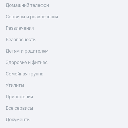
МТС
Домашний телефон
КИОН
Деньги
Строки
МТС
Сервисы и развлечения
Накопления
Live
Развлечения
Откладывайте
Гудок
деньги
Безопасность
и получайте
Мой
доход 15%
МТС
Детям и родителям
Акции
Условия
Все
Здоровье и фитнес
пополнения
приложения
Финансы
Семейная группа
Скидка
Инвестиции
30%
Утилиты
на связь
Получайте
доход
Приложения
онлайн
Тарифы
Страхование
RED,
Все сервисы
РИИЛ
Покупка
и МТС Супер
Документы
полисов
дешевле
онлайн
при оплате