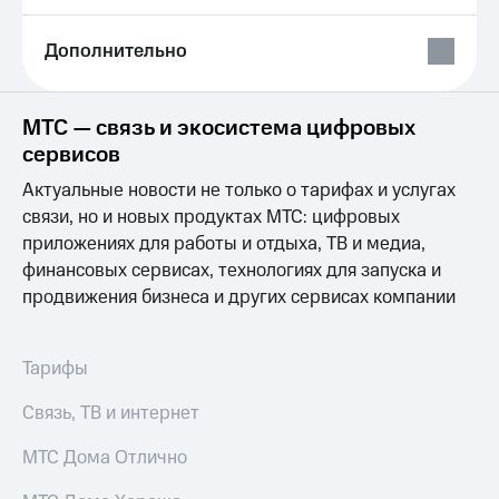
Выбрать
ТВ и телефон
красивый
для дома
номер
Дополнительно
Услуги
Заменить
SIM-
Личный
МТС — связь и экосистема цифровых
карту
кабинет
сервисов
интернета
Перейти
и
Актуальные новости не только о тарифах и услугах
на
ТВ
eSIM
связи, но и новых продуктах МТС: цифровых
Личный
кабинет
приложениях для работы и отдыха, ТВ и медиа,
Для дома
спутникового
финансовых сервисах, технологиях для запуска и
Выберите
ТВ
продвижения бизнеса и других сервисах компании
и подключите
Скачать
ТВ
приложение
с выгодным
Мой
тарифом
МТС
Тарифы
Акции
Тарифы
Связь, ТВ и интернет
Интернет,
ТВ и телефон
Видеонаблюдение
МТС Дома Отлично
для дома
для дома