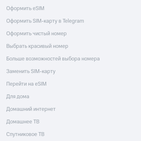
Live
и не
Оформить eSIM
только
Гудок
Оформить SIM-карту в Telegram
Безопасность
Мой
МТС
Финансы
Оформить чистый номер
Все
Детям
Выбрать красивый номер
приложения
и родителям
Больше возможностей выбора номера
Инвестиции
Здоровье
и фитнес
Заменить SIM-карту
Получайте
доход
Приложения
Перейти на eSIM
онлайн
от МТС
Страхование
Для дома
Акции
Покупка
Домашний интернет
полисов
Приложения
онлайн
КИОН
Скидка 30%
Домашнее ТВ
на связь
КИОН
Спутниковое ТВ
Музыка
С картой