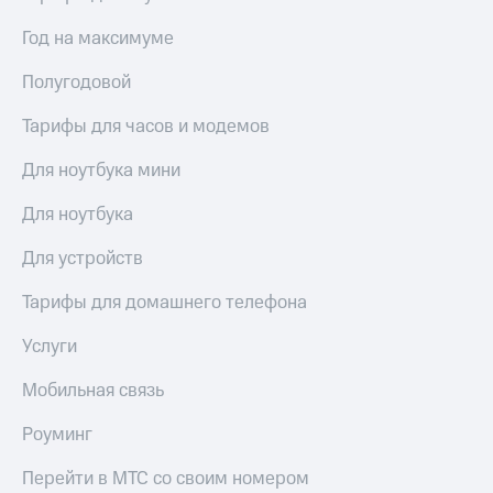
висы и подписки
Сертификаты
МТС
безопасности
Год на максимуме
Premium
Всё
Полугодовой
Подписка
под
на гигабайты
рукой
Тарифы для часов и модемов
интернета,
в Мой МТС
фильмы,
Для ноутбука мини
музыка
Посмотрите,
и многое
что
другое
Для ноутбука
полезного
Семейная
есть
группа
Для устройств
в нашем
приложении
Скидка
Тарифы для домашнего телефона
на тарифы,
КИОН
общие
Услуги
подписки
КИОН
и услуги,
Мобильная связь
Музыка
доступ
к геолокации
Роуминг
КИОН
Кино,
Строки
музыка,
Перейти в МТС со своим номером
книги