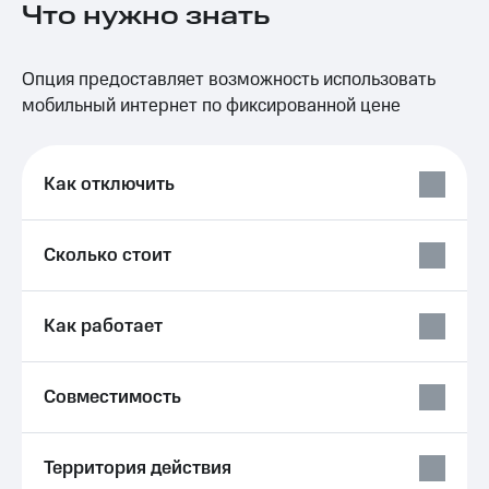
Что нужно знать
на связь
Роуминг
Тарифы
Опция предоставляет возможность использовать
RED,
Семейная
РИИЛ
мобильный интернет по фиксированной цене
группа
и МТС
Супер
Заказать
дешевле
SIM-
Как отключить
при
карту
оплате
с карты
Оформить
МТС
Сколько стоит
eSIM
Деньги
SIM-
Выберите
Как работает
карта
и подключите
для
ТВ
иностранцев
с выгодным
тарифом
Совместимость
Оформить
чистый
Тарифы
номер
Территория действия
Интернет,