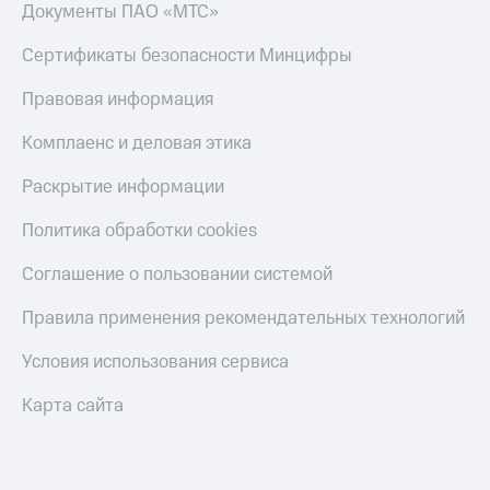
Скидка 30%
с карты
Документы ПАО «МТС»
на связь
МТС Деньги
Сертификаты безопасности Минцифры
С картой
Обзоры
МТС
товаров
Правовая информация
Деньги
МТС
Скидки
Комплаенс и деловая этика
Накопления
до 40%
на смартфоны
Раскрытие информации
Откладывайте
деньги
при
Политика обработки cookies
и получайте
покупке
доход 15%
со связью
Соглашение о пользовании системой
Платежи
МТС
и
Правила применения рекомендательных технологий
переводы
Условия использования сервиса
Пополнить
номер
Карта сайта
МТС
Настройки
автоплатежа