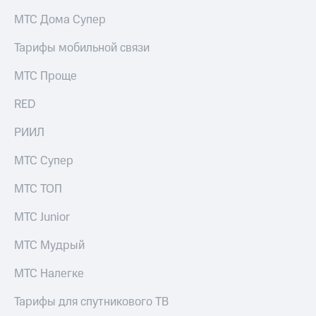
на связь
МТС Дома Супер
Роуминг
Тарифы
Тарифы мобильной связи
RED,
Семейная
РИИЛ
МТС Проще
группа
и МТС
Супер
RED
Заказать
дешевле
SIM-
при
карту
РИИЛ
оплате
с карты
Оформить
МТС
МТС Супер
eSIM
Деньги
МТС ТОП
SIM-
Выберите
карта
и подключите
МТС Junior
для
ТВ
иностранцев
с выгодным
МТС Мудрый
тарифом
Оформить
МТС Налегке
чистый
Тарифы
номер
Тарифы для спутникового ТВ
Интернет,