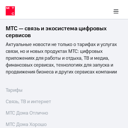
Перенести
ка 30% на связь
обильная связь
Сервисы и подписки
Интернет-магазин
Для дома
Скидка 30% на связь
Личные кабинеты
Финансы
Приложения
номер
ичные кабинеты
в МТС
Мобильная
связь
МТС — связь и экосистема цифровых
Тарифы
Интернет
сервисов
и
Актуальные новости не только о тарифах и услугах
ТВ
Услуги
связи, но и новых продуктах МТС: цифровых
Спутниковое
приложениях для работы и отдыха, ТВ и медиа,
ТВ
финансовых сервисах, технологиях для запуска и
Роуминг
продвижения бизнеса и других сервисах компании
МТС
Деньги
Личный
кабинет
Мобильная связь
Тарифы
Скачать
Перенести
приложение
номер
Связь, ТВ и интернет
Мой
в МТС
МТС
МТС Дома Отлично
Акции
Тарифы
МТС Дома Хорошо
Скидка 30%
Услуги