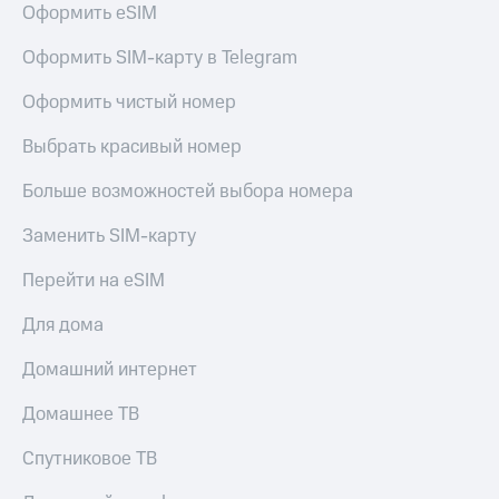
Оформить eSIM
Услуги
290 ₽/
мес
Акции
Оформить SIM-карту в Telegram
МТС
Домашний
Оформить чистый номер
Premium
интернет
Выбрать красивый номер
Подписка
Домашнее
на гигабайты
ТВ
интернета,
Больше возможностей выбора номера
фильмы,
Спутниковое
музыка
Заменить SIM-карту
ТВ
и многое
другое
Перейти на eSIM
Домашний
Семейная
телефон
группа
Для дома
Перейти
Скидка
Домашний интернет
в МТС
на тарифы,
со своим
общие
Домашнее ТВ
номером
подписки
и услуги,
Спутниковое ТВ
Поддержка
доступ
к геолокации