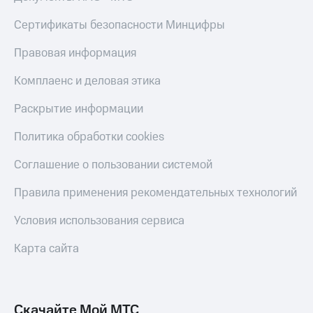
Live
и не
только
Сертификаты безопасности Минцифры
Гудок
Безопасность
Правовая информация
Мой
МТС
Финансы
Комплаенс и деловая этика
Все
Детям
Раскрытие информации
приложения
и родителям
Политика обработки cookies
Инвестиции
Здоровье
и фитнес
Получайте
Соглашение о пользовании системой
доход
Приложения
онлайн
Правила применения рекомендательных технологий
от МТС
Страхование
Акции
Условия использования сервиса
Покупка
полисов
Приложения
Карта сайта
онлайн
КИОН
Скидка 30%
на связь
КИОН
Музыка
Скачайте Мой МТС
С картой