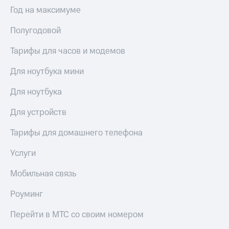
Выбрать
ТВ и телефон
Год на максимуме
красивый
для дома
номер
Полугодовой
Услуги
Заменить
SIM-
Тарифы для часов и модемов
Личный
карту
кабинет
интернета
Для ноутбука мини
Перейти
и
на
ТВ
Для ноутбука
eSIM
Личный
кабинет
Для устройств
Для дома
спутникового
Выберите
ТВ
Тарифы для домашнего телефона
и подключите
Скачать
ТВ
приложение
Услуги
с выгодным
Мой
тарифом
МТС
Мобильная связь
Акции
Тарифы
Роуминг
Интернет,
ТВ и телефон
Видеонаблюдение
Перейти в МТС со своим номером
для дома
для дома