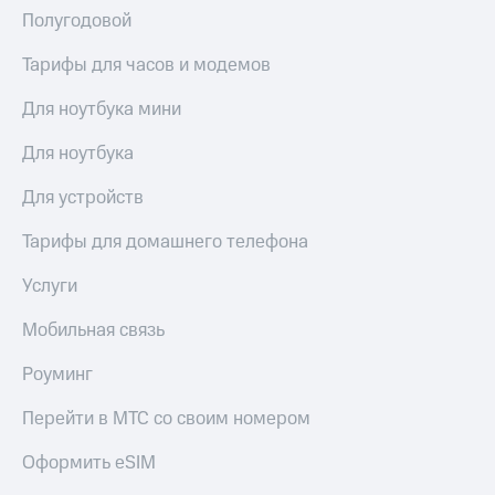
Live
и не
Полугодовой
только
Гудок
Тарифы для часов и модемов
Безопасность
Мой
Для ноутбука мини
МТС
Финансы
Для ноутбука
Все
Детям
приложения
и родителям
Для устройств
Инвестиции
Здоровье
Тарифы для домашнего телефона
и фитнес
Получайте
доход
Приложения
Услуги
онлайн
от МТС
Страхование
Мобильная связь
Акции
Покупка
Роуминг
полисов
Приложения
онлайн
КИОН
Перейти в МТС со своим номером
Скидка 30%
на связь
КИОН
Оформить eSIM
Музыка
С картой