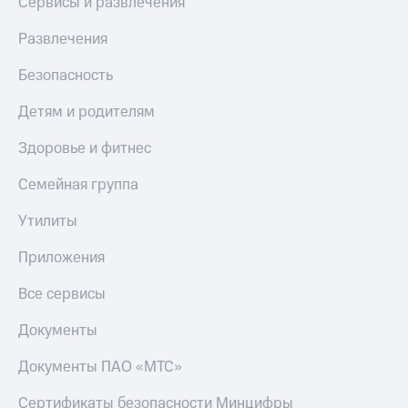
Сервисы и развлечения
Скидка 30%
с карты
на связь
МТС Деньги
Развлечения
С картой
Обзоры
Безопасность
МТС
товаров
Деньги
Детям и родителям
МТС
Скидки
Накопления
до 40%
Здоровье и фитнес
на смартфоны
Откладывайте
деньги
Семейная группа
при
и получайте
покупке
доход 15%
Утилиты
со связью
Платежи
МТС
и
Приложения
переводы
Все сервисы
Пополнить
номер
Документы
МТС
Документы ПАО «МТС»
Настройки
автоплатежа
Сертификаты безопасности Минцифры