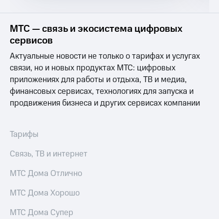
Услуги
290 ₽/
мес
Акции
МТС — связь и экосистема цифровых
МТС
сервисов
Домашний
Premium
интернет
Актуальные новости не только о тарифах и услугах
Подписка
связи, но и новых продуктах МТС: цифровых
Домашнее
на гигабайты
приложениях для работы и отдыха, ТВ и медиа,
ТВ
интернета,
финансовых сервисах, технологиях для запуска и
фильмы,
Спутниковое
музыка
продвижения бизнеса и других сервисах компании
ТВ
и многое
другое
Домашний
Семейная
Тарифы
телефон
группа
Связь, ТВ и интернет
Перейти
Скидка
в МТС
на тарифы,
МТС Дома Отлично
со своим
общие
номером
подписки
МТС Дома Хорошо
и услуги,
Поддержка
доступ
МТС Дома Супер
к геолокации