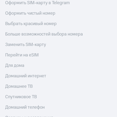
Оформить SIM-карту в Telegram
МТС
КИОН
Деньги
Строки
Оформить чистый номер
МТС
Накопления
Live
Выбрать красивый номер
Откладывайте
Гудок
деньги
Больше возможностей выбора номера
и получайте
Мой
доход 15%
Заменить SIM-карту
МТС
Акции
Условия
Все
Перейти на eSIM
пополнения
приложения
Финансы
Для дома
Скидка
Инвестиции
30%
Домашний интернет
на связь
Получайте
доход
Домашнее ТВ
онлайн
Тарифы
Страхование
RED,
Спутниковое ТВ
РИИЛ
Покупка
и МТС Супер
Домашний телефон
полисов
дешевле
онлайн
при оплате