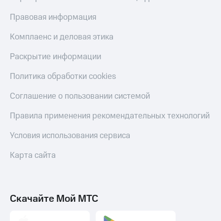
Пополнить
Правовая информация
номер
другого
Комплаенс и деловая этика
оператора
Оплата
Раскрытие информации
интернета
и
Политика обработки cookies
ТВ
Соглашение о пользовании системой
Переводы
с
Правила применения рекомендательных технологий
телефона
на карту
Условия использования сервиса
МТС Pay
Карта сайта
Оплата
по QR-
коду
за границей
Скачайте Мой МТС
тернет-магазин