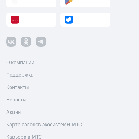
Смартфоны
Наушники
и
колонки
Умные
часы
и
трекеры
О компании
Умный
дом
Поддержка
Планшеты
Контакты
Акции
Новости
и
скидки
Акции
Все
Карта салонов экосистемы МТС
товары
Карьера в МТС