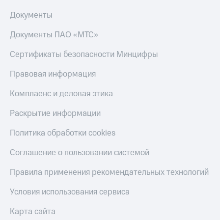
Скидка 30%
с карты
на связь
МТС Деньги
Документы
С картой
Обзоры
Документы ПАО «МТС»
МТС
товаров
Деньги
Сертификаты безопасности Минцифры
МТС
Скидки
Накопления
до 40%
Правовая информация
на смартфоны
Откладывайте
Комплаенс и деловая этика
деньги
при
и получайте
покупке
Раскрытие информации
доход 15%
со связью
Платежи
МТС
Политика обработки cookies
и
переводы
Соглашение о пользовании системой
Пополнить
Правила применения рекомендательных технологий
номер
МТС
Условия использования сервиса
Настройки
автоплатежа
Карта сайта