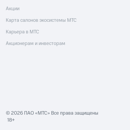
Смартфоны
Акции
Наушники
и
Карта салонов экосистемы МТС
колонки
Карьера в МТС
Умные
часы
Акционерам и инвесторам
и
трекеры
Умный
дом
Планшеты
Акции
и
скидки
Все
© 2026 ПАО «МТС» Все права защищены
товары
18+