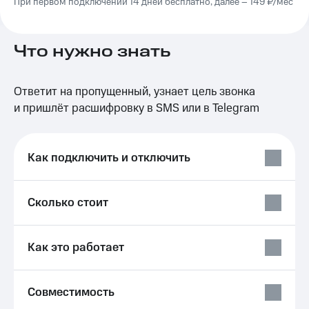
При первом подключении 14 дней бесплатно, далее – 149 ₽/мес
на связь
Роуминг
Тарифы
Что нужно знать
RED,
Семейная
РИИЛ
группа
и МТС
Супер
Ответит на пропущенный, узнает цель звонка
Заказать
дешевле
и пришлёт расшифровку в SMS или в Telegram
SIM-
при
карту
оплате
с карты
Оформить
МТС
Как подключить и отключить
eSIM
Деньги
SIM-
Выберите
Сколько стоит
карта
и подключите
для
ТВ
иностранцев
с выгодным
Как это работает
тарифом
Оформить
чистый
Тарифы
номер
Совместимость
Интернет,