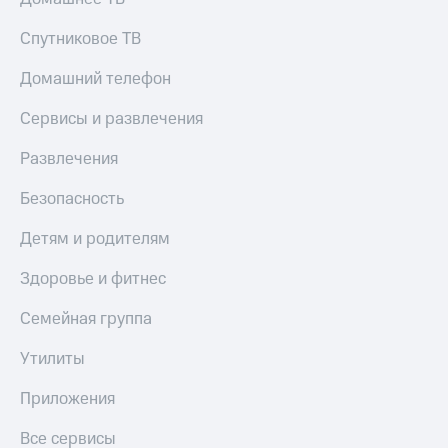
МТС
КИОН
Деньги
Спутниковое ТВ
Строки
МТС
Накопления
Live
Домашний телефон
Откладывайте
Гудок
Сервисы и развлечения
деньги
и получайте
Мой
Развлечения
доход 15%
МТС
Акции
Безопасность
Условия
Все
пополнения
приложения
Детям и родителям
Финансы
Скидка
Инвестиции
Здоровье и фитнес
30%
на связь
Получайте
Семейная группа
доход
онлайн
Тарифы
Утилиты
Страхование
RED,
РИИЛ
Приложения
Покупка
и МТС Супер
полисов
дешевле
Все сервисы
онлайн
при оплате