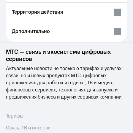
Выбрать
ТВ и телефон
красивый
для дома
Территория действия
номер
Услуги
Заменить
SIM-
Личный
Дополнительно
карту
кабинет
интернета
Перейти
и
МТС — связь и экосистема цифровых
на
ТВ
eSIM
Личный
сервисов
кабинет
Актуальные новости не только о тарифах и услугах
Для дома
спутникового
Выберите
ТВ
связи, но и новых продуктах МТС: цифровых
и подключите
Скачать
приложениях для работы и отдыха, ТВ и медиа,
ТВ
приложение
финансовых сервисах, технологиях для запуска и
с выгодным
Мой
продвижения бизнеса и других сервисах компании
тарифом
МТС
Акции
Тарифы
Интернет,
Тарифы
ТВ и телефон
Видеонаблюдение
для дома
для дома
Связь, ТВ и интернет