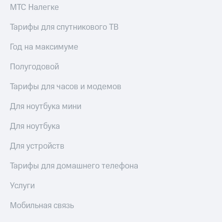
висы и подписки
Сертификаты
МТС Налегке
МТС
безопасности
Premium
Тарифы для спутникового ТВ
Всё
Подписка
под
Год на максимуме
на гигабайты
рукой
интернета,
в Мой МТС
Полугодовой
фильмы,
музыка
Посмотрите,
и многое
Тарифы для часов и модемов
что
другое
полезного
Семейная
Для ноутбука мини
есть
группа
в нашем
Для ноутбука
приложении
Скидка
на тарифы,
Для устройств
КИОН
общие
подписки
Тарифы для домашнего телефона
КИОН
и услуги,
Музыка
доступ
Услуги
к геолокации
КИОН
Кино,
Мобильная связь
Строки
музыка,
книги