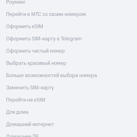
Live
Роуминг
и не
только
Гудок
Перейти в МТС со своим номером
Безопасность
Мой
Оформить eSIM
МТС
Финансы
Оформить SIM-карту в Telegram
Все
Детям
приложения
и родителям
Оформить чистый номер
Инвестиции
Здоровье
Выбрать красивый номер
и фитнес
Получайте
Больше возможностей выбора номера
доход
Приложения
онлайн
от МТС
Заменить SIM-карту
Страхование
Акции
Перейти на eSIM
Покупка
полисов
Приложения
Для дома
онлайн
КИОН
Скидка 30%
на связь
Домашний интернет
КИОН
Музыка
С картой
Домашнее ТВ