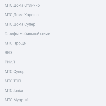
Услуги
290 ₽/
МТС Дома Отлично
мес
Акции
МТС Дома Хорошо
МТС
Домашний
Premium
МТС Дома Супер
интернет
Подписка
Тарифы мобильной связи
Домашнее
на гигабайты
ТВ
интернета,
МТС Проще
фильмы,
Спутниковое
музыка
ТВ
RED
и многое
другое
Домашний
РИИЛ
Семейная
телефон
группа
МТС Супер
Перейти
Скидка
в МТС
на тарифы,
МТС ТОП
со своим
общие
номером
подписки
МТС Junior
и услуги,
Поддержка
доступ
МТС Мудрый
к геолокации