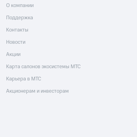
Смартфоны
О компании
Наушники
Поддержка
и
колонки
Контакты
Умные
Новости
часы
и
Акции
трекеры
Карта салонов экосистемы МТС
Умный
дом
Карьера в МТС
Планшеты
Акционерам и инвесторам
Акции
и
скидки
Все
товары