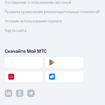
Соглашение о пользовании системой
Пополнить
номер
Правила применения рекомендательных технологий
другого
оператора
Условия использования сервиса
Оплата
Карта сайта
интернета
и
ТВ
Переводы
Скачайте Мой МТС
с
телефона
на карту
МТС Pay
Оплата
по QR-
коду
за границей
тернет-магазин