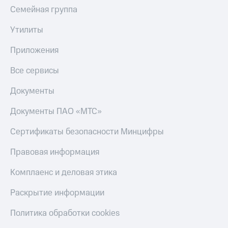
Скидка 30%
с карты
Семейная группа
на связь
МТС Деньги
Утилиты
С картой
Обзоры
МТС
товаров
Приложения
Деньги
МТС
Скидки
Все сервисы
Накопления
до 40%
на смартфоны
Документы
Откладывайте
деньги
при
Документы ПАО «МТС»
и получайте
покупке
доход 15%
со связью
Платежи
Сертификаты безопасности Минцифры
МТС
и
переводы
Правовая информация
Пополнить
Комплаенс и деловая этика
номер
МТС
Раскрытие информации
Настройки
Политика обработки cookies
автоплатежа