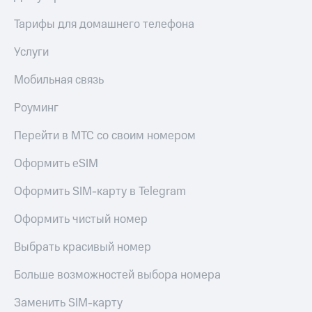
Live
и не
только
Тарифы для домашнего телефона
Гудок
Безопасность
Услуги
Мой
МТС
Финансы
Мобильная связь
Все
Детям
Роуминг
приложения
и родителям
Перейти в МТС со своим номером
Инвестиции
Здоровье
и фитнес
Получайте
Оформить eSIM
доход
Приложения
онлайн
Оформить SIM-карту в Telegram
от МТС
Страхование
Оформить чистый номер
Акции
Покупка
полисов
Выбрать красивый номер
Приложения
онлайн
КИОН
Скидка 30%
Больше возможностей выбора номера
на связь
КИОН
Музыка
Заменить SIM-карту
С картой