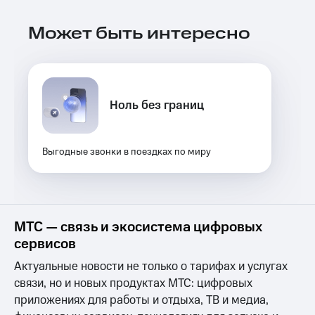
Выбрать
ТВ и телефон
красивый
для дома
Может быть интересно
номер
Услуги
Заменить
SIM-
Личный
карту
кабинет
интернета
Ноль без границ
Перейти
и
на
ТВ
eSIM
Личный
кабинет
Выгодные звонки в поездках по миру
Для дома
спутникового
Выберите
ТВ
и подключите
Скачать
ТВ
приложение
с выгодным
Мой
МТС — связь и экосистема цифровых
тарифом
МТС
сервисов
Акции
Тарифы
Актуальные новости не только о тарифах и услугах
Интернет,
связи, но и новых продуктах МТС: цифровых
ТВ и телефон
Видеонаблюдение
для дома
для дома
приложениях для работы и отдыха, ТВ и медиа,