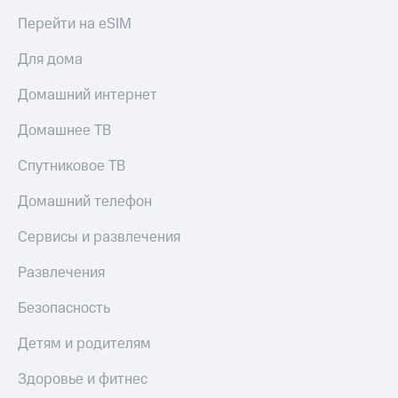
МТС
КИОН
Перейти на eSIM
Деньги
Строки
МТС
Для дома
Накопления
Live
Домашний интернет
Откладывайте
Гудок
деньги
Домашнее ТВ
и получайте
Мой
доход 15%
МТС
Акции
Спутниковое ТВ
Условия
Все
пополнения
Домашний телефон
приложения
Финансы
Скидка
Сервисы и развлечения
Инвестиции
30%
на связь
Получайте
Развлечения
доход
онлайн
Тарифы
Безопасность
Страхование
RED,
РИИЛ
Детям и родителям
Покупка
и МТС Супер
полисов
дешевле
Здоровье и фитнес
онлайн
при оплате