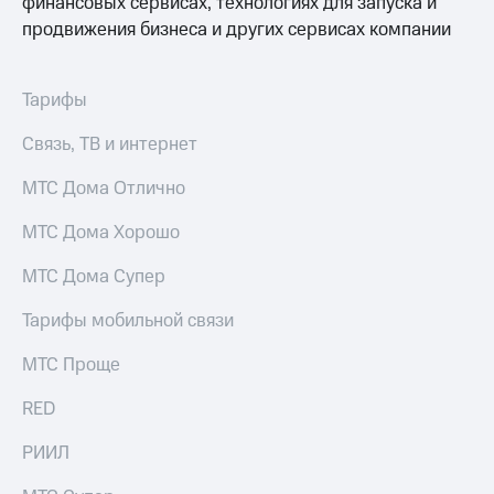
финансовых сервисах, технологиях для запуска и
Услуги
290 ₽/
продвижения бизнеса и других сервисах компании
мес
Акции
МТС
Домашний
Тарифы
Premium
интернет
Связь, ТВ и интернет
Подписка
Домашнее
на гигабайты
ТВ
МТС Дома Отлично
интернета,
фильмы,
Спутниковое
музыка
МТС Дома Хорошо
ТВ
и многое
другое
МТС Дома Супер
Домашний
Семейная
телефон
группа
Тарифы мобильной связи
Перейти
Скидка
МТС Проще
в МТС
на тарифы,
со своим
общие
RED
номером
подписки
и услуги,
РИИЛ
Поддержка
доступ
к геолокации