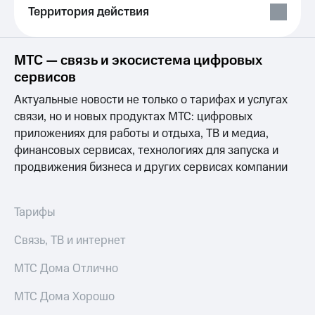
Выбрать
ТВ и телефон
Территория действия
красивый
для дома
номер
Услуги
Заменить
МТС — связь и экосистема цифровых
SIM-
Личный
сервисов
карту
кабинет
интернета
Актуальные новости не только о тарифах и услугах
Перейти
и
связи, но и новых продуктах МТС: цифровых
на
ТВ
приложениях для работы и отдыха, ТВ и медиа,
eSIM
Личный
финансовых сервисах, технологиях для запуска и
кабинет
Для дома
спутникового
продвижения бизнеса и других сервисах компании
Выберите
ТВ
и подключите
Скачать
ТВ
приложение
Тарифы
с выгодным
Мой
тарифом
МТС
Связь, ТВ и интернет
Акции
Тарифы
МТС Дома Отлично
Интернет,
ТВ и телефон
Видеонаблюдение
МТС Дома Хорошо
для дома
для дома