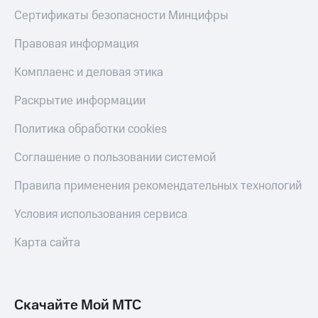
Скидка 30%
с карты
Сертификаты безопасности Минцифры
на связь
МТС Деньги
Правовая информация
С картой
Обзоры
МТС
товаров
Комплаенс и деловая этика
Деньги
МТС
Скидки
Раскрытие информации
Накопления
до 40%
на смартфоны
Откладывайте
Политика обработки cookies
деньги
при
и получайте
Соглашение о пользовании системой
покупке
доход 15%
со связью
Платежи
Правила применения рекомендательных технологий
МТС
и
переводы
Условия использования сервиса
Пополнить
Карта сайта
номер
МТС
Настройки
Скачайте Мой МТС
автоплатежа