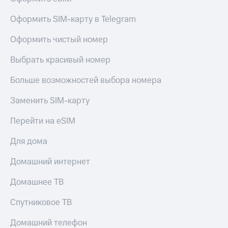
Live
и не
только
Оформить SIM-карту в Telegram
Гудок
Безопасность
Оформить чистый номер
Мой
МТС
Финансы
Выбрать красивый номер
Все
Детям
Больше возможностей выбора номера
приложения
и родителям
Инвестиции
Заменить SIM-карту
Здоровье
и фитнес
Получайте
Перейти на eSIM
доход
Приложения
онлайн
от МТС
Для дома
Страхование
Акции
Домашний интернет
Покупка
полисов
Приложения
Домашнее ТВ
онлайн
КИОН
Скидка 30%
Спутниковое ТВ
на связь
КИОН
Музыка
Домашний телефон
С картой