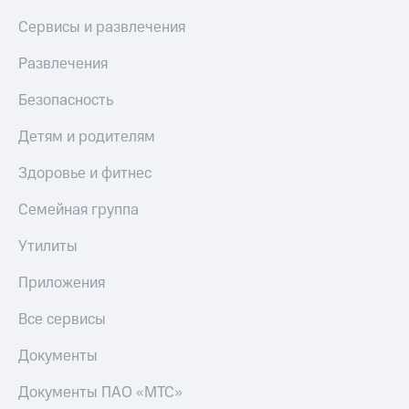
МТС
КИОН
Сервисы и развлечения
Деньги
Строки
МТС
Развлечения
Накопления
Live
Откладывайте
Безопасность
Гудок
деньги
и получайте
Детям и родителям
Мой
доход 15%
МТС
Акции
Здоровье и фитнес
Условия
Все
пополнения
приложения
Семейная группа
Финансы
Скидка
Инвестиции
Утилиты
30%
на связь
Получайте
Приложения
доход
онлайн
Тарифы
Все сервисы
Страхование
RED,
РИИЛ
Документы
Покупка
и МТС Супер
полисов
дешевле
Документы ПАО «МТС»
онлайн
при оплате