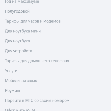
висы и подписки
Год на максимуме
Сертификаты
МТС
безопасности
Premium
Полугодовой
Всё
Подписка
Тарифы для часов и модемов
под
на гигабайты
рукой
интернета,
Для ноутбука мини
в Мой МТС
фильмы,
музыка
Для ноутбука
Посмотрите,
и многое
что
другое
Для устройств
полезного
Семейная
есть
группа
в нашем
Тарифы для домашнего телефона
приложении
Скидка
Услуги
на тарифы,
КИОН
общие
Мобильная связь
подписки
КИОН
и услуги,
Музыка
доступ
Роуминг
к геолокации
КИОН
Кино,
Перейти в МТС со своим номером
Строки
музыка,
книги
Оформить eSIM