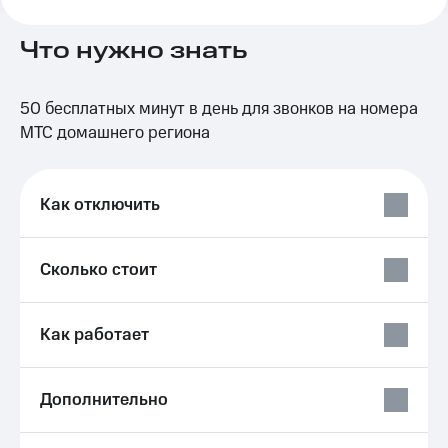
на связь
Что нужно знать
Роуминг
Тарифы
RED,
Семейная
РИИЛ
50 бесплатных минут в день для звонков на номера
группа
и МТС
Супер
МТС домашнего региона
Заказать
дешевле
SIM-
при
карту
оплате
Как отключить
с карты
Оформить
МТС
eSIM
Деньги
Сколько стоит
SIM-
Выберите
карта
и подключите
для
ТВ
Как работает
иностранцев
с выгодным
тарифом
Оформить
чистый
Тарифы
Дополнительно
номер
Интернет,