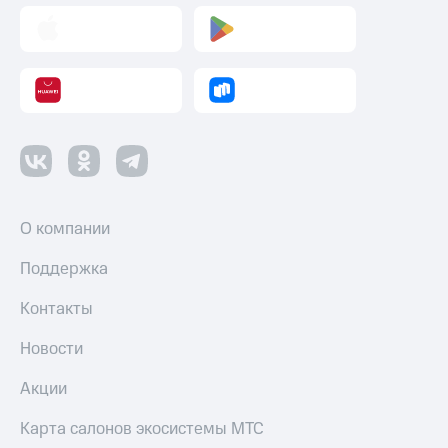
Пополнить
номер
другого
оператора
Оплата
интернета
и
ТВ
Переводы
с
О компании
телефона
на карту
Поддержка
МТС Pay
Контакты
Оплата
Новости
по QR-
коду
Акции
за границей
Карта салонов экосистемы МТС
тернет-магазин