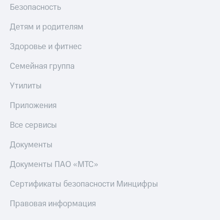
Безопасность
Пополнить
номер
Детям и родителям
другого
оператора
Здоровье и фитнес
Оплата
интернета
Семейная группа
и
ТВ
Утилиты
Переводы
Приложения
с
телефона
Все сервисы
на карту
Документы
МТС Pay
Документы ПАО «МТС»
Оплата
по QR-
Сертификаты безопасности Минцифры
коду
за границей
Правовая информация
тернет-магазин