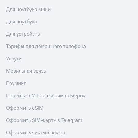
МТС
КИОН
Для ноутбука мини
Деньги
Строки
МТС
Для ноутбука
Накопления
Live
Откладывайте
Для устройств
Гудок
деньги
и получайте
Тарифы для домашнего телефона
Мой
доход 15%
МТС
Акции
Услуги
Условия
Все
пополнения
приложения
Мобильная связь
Финансы
Скидка
Инвестиции
Роуминг
30%
на связь
Получайте
Перейти в МТС со своим номером
доход
онлайн
Тарифы
Оформить eSIM
Страхование
RED,
РИИЛ
Оформить SIM-карту в Telegram
Покупка
и МТС Супер
полисов
дешевле
Оформить чистый номер
онлайн
при оплате