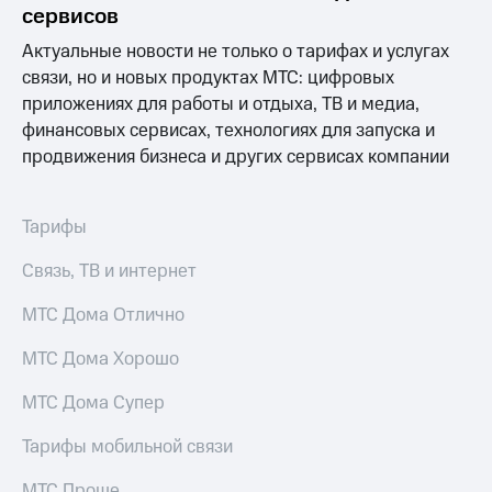
висы и подписки
Сертификаты
сервисов
МТС
безопасности
Premium
Актуальные новости не только о тарифах и услугах
Всё
связи, но и новых продуктах МТС: цифровых
Подписка
под
приложениях для работы и отдыха, ТВ и медиа,
на гигабайты
рукой
интернета,
финансовых сервисах, технологиях для запуска и
в Мой МТС
фильмы,
продвижения бизнеса и других сервисах компании
музыка
Посмотрите,
и многое
что
другое
Тарифы
полезного
Семейная
есть
группа
в нашем
Связь, ТВ и интернет
приложении
Скидка
МТС Дома Отлично
на тарифы,
КИОН
общие
подписки
МТС Дома Хорошо
КИОН
и услуги,
Музыка
доступ
МТС Дома Супер
к геолокации
КИОН
Кино,
Тарифы мобильной связи
Строки
музыка,
книги
МТС Проще