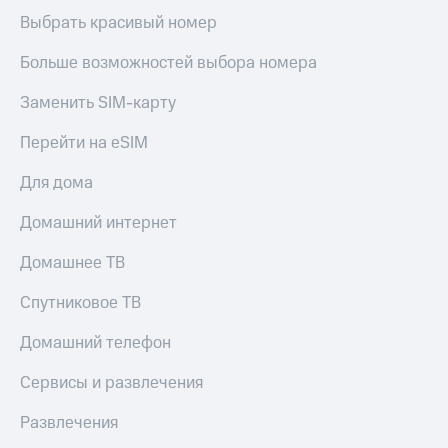
Скидка 30%
с карты
Выбрать красивый номер
на связь
МТС Деньги
Больше возможностей выбора номера
С картой
Обзоры
МТС
товаров
Заменить SIM-карту
Деньги
МТС
Скидки
Перейти на eSIM
Накопления
до 40%
на смартфоны
Откладывайте
Для дома
деньги
при
и получайте
Домашний интернет
покупке
доход 15%
со связью
Платежи
Домашнее ТВ
МТС
и
переводы
Спутниковое ТВ
Пополнить
Домашний телефон
номер
МТС
Сервисы и развлечения
Настройки
Развлечения
автоплатежа