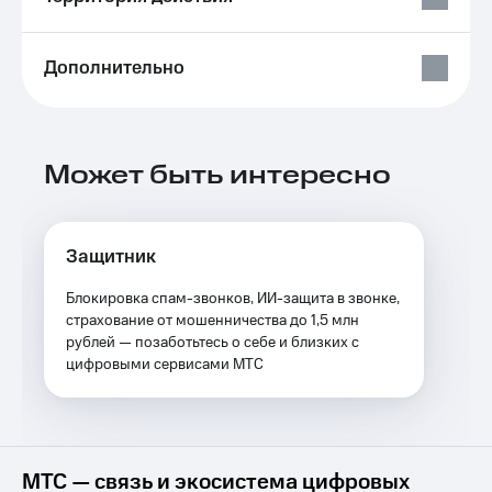
Услуги
290 ₽/
мес
Акции
Дополнительно
МТС
Домашний
Premium
интернет
Подписка
Домашнее
на гигабайты
Может быть интересно
ТВ
интернета,
фильмы,
Спутниковое
музыка
ТВ
и многое
Защитник
другое
Домашний
Семейная
Блокировка спам-звонков, ИИ-защита в звонке,
телефон
группа
страхование от мошенничества до 1,5 млн
рублей — позаботьтесь о себе и близких с
Перейти
Скидка
цифровыми сервисами МТС
в МТС
на тарифы,
со своим
общие
номером
подписки
и услуги,
Поддержка
доступ
МТС — связь и экосистема цифровых
к геолокации