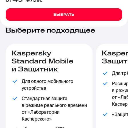
от
₽/мес
на связь
Роуминг
ВЫБРАТЬ
Тарифы
RED,
Семейная
РИИЛ
Выберите подходящее
группа
и МТС
Супер
Заказать
дешевле
SIM-
при
Kaspersky
Kasper
карту
оплате
с карты
Standard Mobile
Защит
Оформить
МТС
и Защитник
eSIM
Деньги
Для тр
SIM-
Выберите
Для одного мобильного
Расшир
карта
и подключите
устройства
в режи
для
ТВ
иностранцев
с выгодным
от «Ла
Стандартная защита
тарифом
Каспер
в режиме реального времени
Оформить
от «Лаборатории
чистый
Тарифы
«Защит
номер
Касперского»
Интернет,