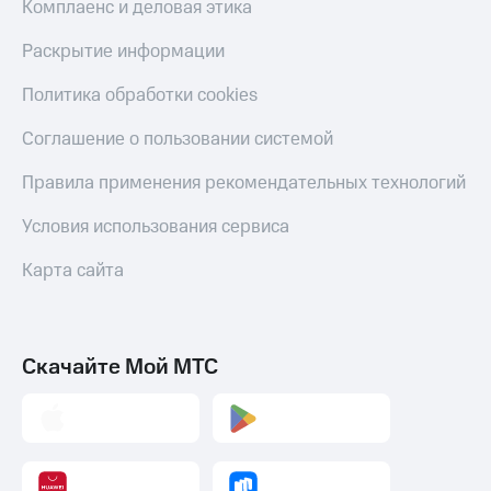
Комплаенс и деловая этика
Смартфоны
Наушники
Раскрытие информации
и
колонки
Политика обработки cookies
Умные
Соглашение о пользовании системой
часы
и
Правила применения рекомендательных технологий
трекеры
Условия использования сервиса
Умный
дом
Карта сайта
Планшеты
Акции
и
Скачайте Мой МТС
скидки
Все
товары