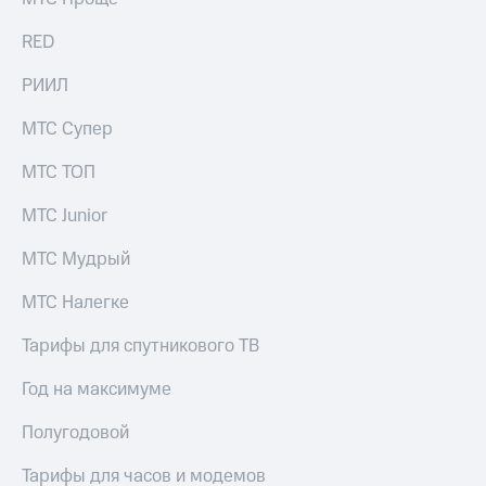
Live
и не
только
RED
Гудок
Безопасность
РИИЛ
Мой
МТС
Финансы
МТС Супер
Все
Детям
приложения
МТС ТОП
и родителям
Инвестиции
МТС Junior
Здоровье
и фитнес
Получайте
МТС Мудрый
доход
Приложения
онлайн
от МТС
МТС Налегке
Страхование
Акции
Тарифы для спутникового ТВ
Покупка
полисов
Приложения
Год на максимуме
онлайн
КИОН
Скидка 30%
Полугодовой
на связь
КИОН
Музыка
Тарифы для часов и модемов
С картой