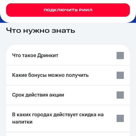
на связь
ПОДКЛЮЧИТЬ РИИЛ
Роуминг
Тарифы
RED,
Семейная
РИИЛ
Что нужно знать
группа
и МТС
Супер
Заказать
дешевле
SIM-
при
Что такое Дринкит
карту
оплате
с карты
Оформить
МТС
eSIM
Деньги
Какие бонусы можно получить
SIM-
Выберите
карта
и подключите
Срок действия акции
для
ТВ
иностранцев
с выгодным
тарифом
Оформить
В каких городах действует скидка на
чистый
Тарифы
напитки
номер
Интернет,