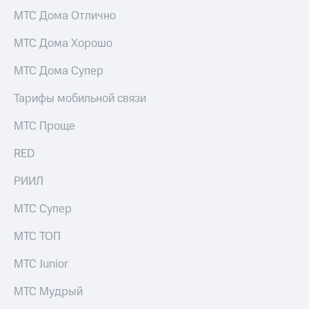
Услуги
290 ₽/
МТС Дома Отлично
мес
Акции
МТС Дома Хорошо
МТС
Домашний
Premium
МТС Дома Супер
интернет
Подписка
Тарифы мобильной связи
Домашнее
на гигабайты
ТВ
интернета,
МТС Проще
фильмы,
Спутниковое
музыка
ТВ
RED
и многое
другое
Домашний
РИИЛ
Семейная
телефон
группа
МТС Супер
Перейти
Скидка
в МТС
на тарифы,
МТС ТОП
со своим
общие
номером
подписки
МТС Junior
и услуги,
Поддержка
доступ
МТС Мудрый
к геолокации