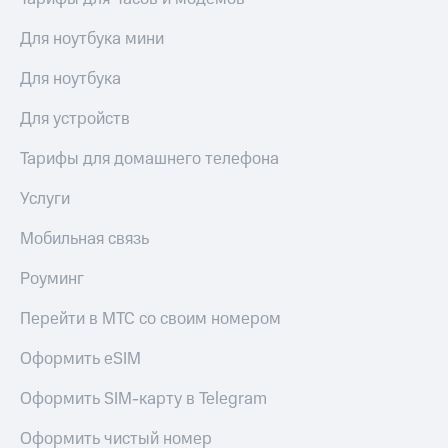
Live
и не
только
Для ноутбука мини
Гудок
Безопасность
Для ноутбука
Мой
МТС
Финансы
Для устройств
Все
Детям
приложения
Тарифы для домашнего телефона
и родителям
Инвестиции
Услуги
Здоровье
и фитнес
Получайте
Мобильная связь
доход
Приложения
онлайн
от МТС
Роуминг
Страхование
Акции
Перейти в МТС со своим номером
Покупка
полисов
Приложения
Оформить eSIM
онлайн
КИОН
Скидка 30%
Оформить SIM-карту в Telegram
на связь
КИОН
Музыка
Оформить чистый номер
С картой