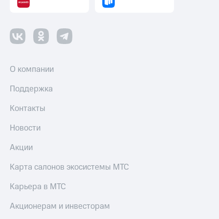
Смартфоны
Наушники
и
колонки
Умные
О компании
часы
и
трекеры
Поддержка
Умный
Контакты
дом
Новости
Планшеты
Акции
Акции
и
Карта салонов экосистемы МТС
скидки
Карьера в МТС
Все
товары
Акционерам и инвесторам