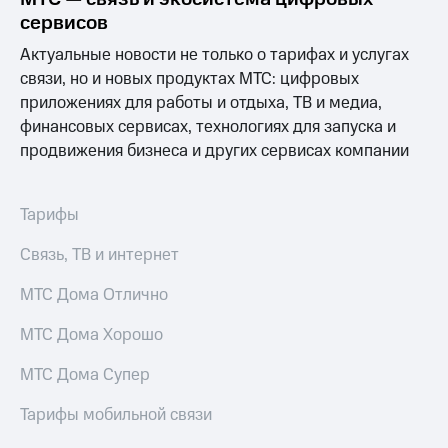
Услуги
290 ₽/
сервисов
мес
Акции
Актуальные новости не только о тарифах и услугах
МТС
связи, но и новых продуктах МТС: цифровых
Домашний
Premium
приложениях для работы и отдыха, ТВ и медиа,
интернет
финансовых сервисах, технологиях для запуска и
Подписка
Домашнее
продвижения бизнеса и других сервисах компании
на гигабайты
ТВ
интернета,
фильмы,
Спутниковое
музыка
Тарифы
ТВ
и многое
другое
Связь, ТВ и интернет
Домашний
Семейная
телефон
группа
МТС Дома Отлично
Перейти
Скидка
МТС Дома Хорошо
в МТС
на тарифы,
со своим
общие
номером
МТС Дома Супер
подписки
и услуги,
Поддержка
Тарифы мобильной связи
доступ
к геолокации