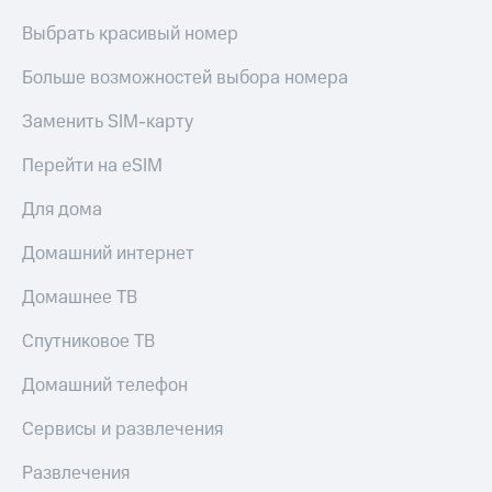
МТС
КИОН
Выбрать красивый номер
Деньги
Строки
МТС
Больше возможностей выбора номера
Накопления
Live
Откладывайте
Заменить SIM-карту
Гудок
деньги
и получайте
Перейти на eSIM
Мой
доход 15%
МТС
Акции
Для дома
Условия
Все
пополнения
приложения
Домашний интернет
Финансы
Скидка
Инвестиции
Домашнее ТВ
30%
на связь
Получайте
Спутниковое ТВ
доход
онлайн
Тарифы
Домашний телефон
Страхование
RED,
РИИЛ
Сервисы и развлечения
Покупка
и МТС Супер
полисов
дешевле
Развлечения
онлайн
при оплате