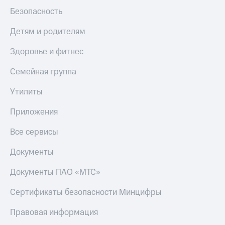
Скидка 30%
с карты
Безопасность
на связь
МТС Деньги
Детям и родителям
С картой
Обзоры
МТС
товаров
Здоровье и фитнес
Деньги
МТС
Скидки
Семейная группа
Накопления
до 40%
на смартфоны
Откладывайте
Утилиты
деньги
при
и получайте
Приложения
покупке
доход 15%
со связью
Платежи
Все сервисы
МТС
и
переводы
Документы
Пополнить
Документы ПАО «МТС»
номер
МТС
Сертификаты безопасности Минцифры
Настройки
Правовая информация
автоплатежа