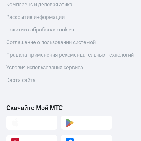
Комплаенс и деловая этика
Пополнить
номер
Раскрытие информации
другого
оператора
Политика обработки cookies
Оплата
интернета
Соглашение о пользовании системой
и
ТВ
Правила применения рекомендательных технологий
Переводы
Условия использования сервиса
с
телефона
Карта сайта
на карту
МТС Pay
Скачайте Мой МТС
Оплата
по QR-
коду
за границей
тернет-магазин