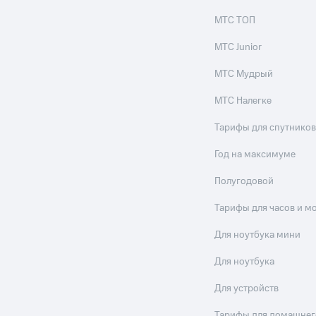
МТС ТОП
МТС Junior
МТС Мудрый
МТС Налегке
Тарифы для спутников
Год на максимуме
Полугодовой
Тарифы для часов и м
Для ноутбука мини
Для ноутбука
Для устройств
Тарифы для домашнег