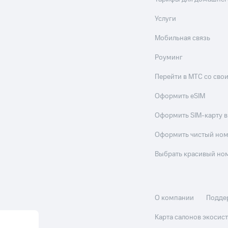
Услуги
Мобильная связь
Роуминг
Перейти в МТС со св
Оформить eSIM
Оформить SIM-карту в
Оформить чистый но
Выбрать красивый но
О компании
Подде
Карта салонов экоси