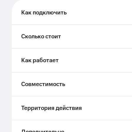
ле при оплате с карты МТС Деньги
Как подключить
Сколько стоит
Как работает
Совместимость
Территория действия