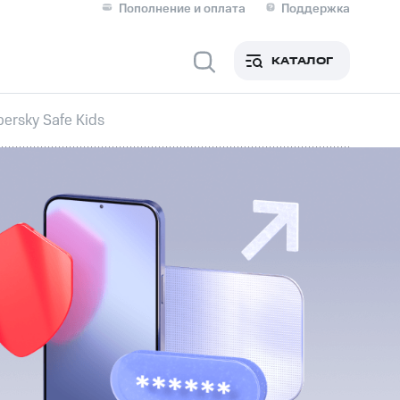
Пополнение и оплата
Поддержка
Скидка 30% на связь
Личные кабинеты
КАТАЛОГ
Мобильная связь
ersky Safe Kids
IM-карта для иностранцев
M
Для дома
ерейти в МТС со своим
ой МТС
Сервисы и подписки
фитнес
Приложения от МТС