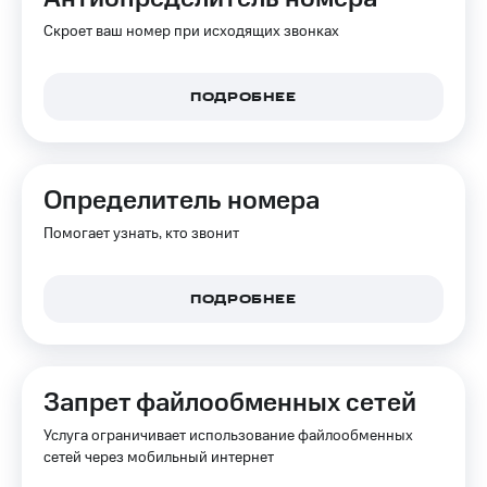
Интернет,
Выбрать
ТВ и телефон
красивый
Скроет ваш номер при исходящих звонках
для дома
номер
Заменить
ПОДРОБНЕЕ
Услуги
SIM-
карту
Личный
кабинет
Перейти
интернета
на
Определитель номера
и
eSIM
ТВ
Помогает узнать, кто звонит
Личный
Для дома
кабинет
Выберите
спутникового
и подключите
ПОДРОБНЕЕ
ТВ
ТВ
Скачать
с выгодным
приложение
тарифом
Мой
МТС
Запрет файлообменных сетей
Акции
Тарифы
Интернет,
Услуга ограничивает использование файлообменных
ТВ и телефон
сетей через мобильный интернет
Видеонаблюдение
для дома