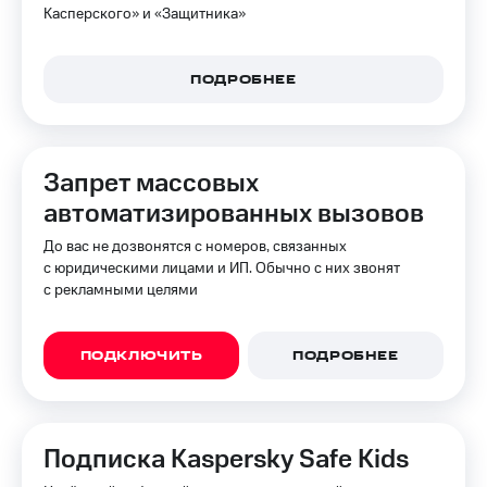
Касперского» и «Защитника»
доступ
висы и подписки
к геолокации
МТС
Сертификаты
Premium
ПОДРОБНЕЕ
безопасности
Подписка
Всё
на гигабайты
интернета,
под
Запрет массовых
фильмы,
рукой
музыка
автоматизированных вызовов
в Мой МТС
и многое
другое
До вас не дозвонятся с номеров, связанных
Посмотрите,
с юридическими лицами и ИП. Обычно с них звонят
что
Семейная
с рекламными целями
полезного
группа
есть
в нашем
Скидка
приложении
ПОДКЛЮЧИТЬ
ПОДРОБНЕЕ
на тарифы,
общие
КИОН
подписки
и услуги,
КИОН
доступ
Подписка Kaspersky Safe Kids
Музыка
к геолокации