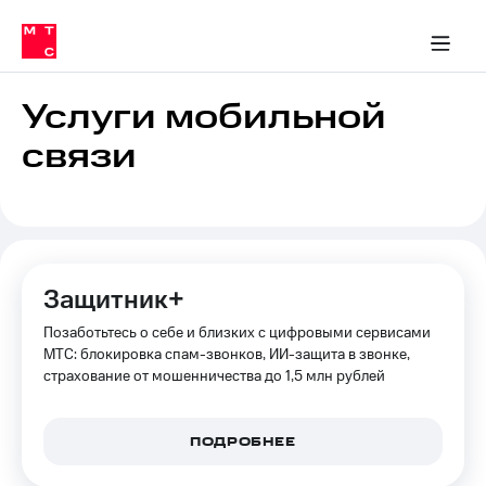
Перенести
ка 30% на связь
обильная связь
Сервисы и подписки
Интернет-магазин
Для дома
Скидка 30% на связь
Личные кабинеты
Финансы
Приложения
номер
ичные кабинеты
в МТС
Мобильная
связь
Услуги мобильной
Тарифы
Интернет
связи
и
ТВ
Услуги
Спутниковое
ТВ
Роуминг
МТС
Защитник+
Деньги
Личный
Позаботьтесь о себе и близких с цифровыми сервисами
кабинет
Мобильная связь
Скачать
МТС: блокировка спам-звонков, ИИ-защита в звонке,
Перенести
приложение
страхование от мошенничества до 1,5 млн рублей
номер
Мой
в МТС
МТС
Акции
Тарифы
ПОДРОБНЕЕ
Скидка 30%
Услуги