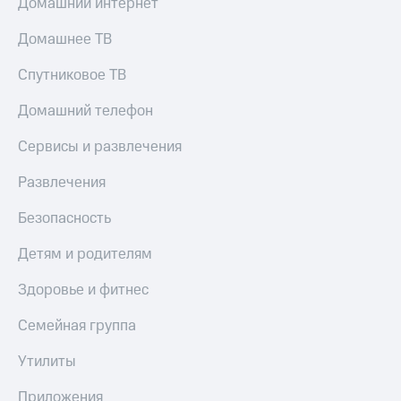
Домашний интернет
Оплата
по QR-
Домашнее ТВ
коду
за границей
Спутниковое ТВ
тернет-магазин
Домашний телефон
Смартфоны
Сервисы и развлечения
Наушники
и
Развлечения
колонки
Безопасность
Умные
часы
Детям и родителям
и
трекеры
Здоровье и фитнес
Умный
Семейная группа
дом
Планшеты
Утилиты
Акции
Приложения