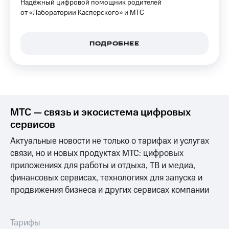
Надёжный цифровой помощник родителей
КИОН
Кино,
от «Лаборатории Касперского» и МТС
Строки
музыка,
книги
Live
и не
ПОДРОБНЕЕ
только
Гудок
Безопасность
Мой
МТС
Финансы
Все
Детям
МТС — связь и экосистема цифровых
приложения
и родителям
сервисов
Инвестиции
Здоровье
Актуальные новости не только о тарифах и услугах
и фитнес
Получайте
связи, но и новых продуктах МТС: цифровых
доход
Приложения
приложениях для работы и отдыха, ТВ и медиа,
онлайн
от МТС
финансовых сервисах, технологиях для запуска и
Страхование
продвижения бизнеса и других сервисах компании
Акции
Покупка
Приложения
полисов
Тарифы
КИОН
онлайн