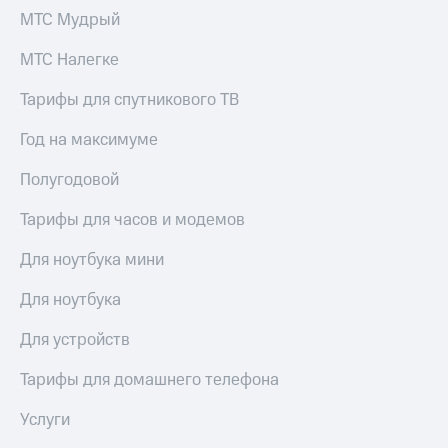
МТС Мудрый
Тарифы
Покупка
RED,
полисов
МТС Налегке
РИИЛ
онлайн
и МТС Супер
Тарифы для спутникового ТВ
дешевле
Скидка 30%
при оплате
на связь
с карты
Год на максимуме
МТС Деньги
С картой
Полугодовой
МТС
Обзоры
Деньги
товаров
Тарифы для часов и модемов
МТС
Скидки
Накопления
Для ноутбука мини
до 40%
Откладывайте
на смартфоны
Для ноутбука
деньги
и получайте
при
Для устройств
доход 15%
покупке
со связью
Тарифы для домашнего телефона
Платежи
МТС
и
Услуги
переводы