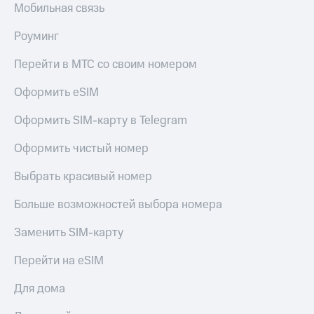
Мобильная связь
Пополнить
номер
МТС
Роуминг
Настройки
Перейти в МТС со своим номером
автоплатежа
Оформить eSIM
Пополнить
номер
Оформить SIM-карту в Telegram
другого
оператора
Оформить чистый номер
Оплата
Выбрать красивый номер
интернета
и
Больше возможностей выбора номера
ТВ
Заменить SIM-карту
Переводы
с
Перейти на eSIM
телефона
на карту
Для дома
МТС Pay