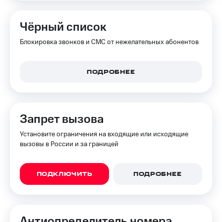
на связь
Чёрный список
Роуминг
Тарифы
RED,
Блокировка звонков и СМС от нежелательных абонентов
Семейная
РИИЛ
группа
и МТС
Супер
Заказать
ПОДРОБНЕЕ
дешевле
SIM-
при
карту
оплате
с карты
Оформить
МТС
Запрет вызова
eSIM
Деньги
Установите ограничения на входящие или исходящие
SIM-
Выберите
вызовы в России и за границей
карта
и подключите
для
ТВ
иностранцев
с выгодным
ПОДКЛЮЧИТЬ
ПОДРОБНЕЕ
тарифом
Оформить
чистый
Тарифы
номер
Анти­определитель номера