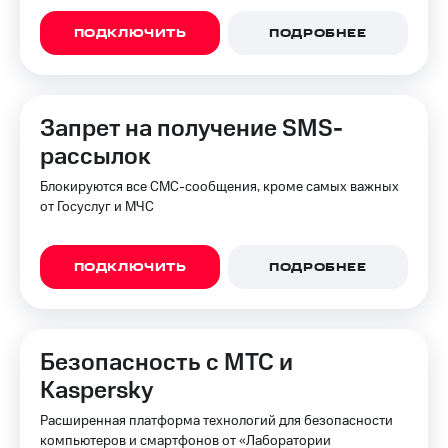
для дома
ПОДКЛЮЧИТЬ
ПОДРОБНЕЕ
Услуги
290 ₽/
мес
Акции
МТС
Домашний
Запрет на получение SMS-
Premium
интернет
рассылок
Подписка
Домашнее
на гигабайты
Блокируются все СМС-сообщения, кроме самых важных
ТВ
интернета,
от Госуслуг и МЧС
фильмы,
Спутниковое
музыка
ТВ
и многое
ПОДКЛЮЧИТЬ
ПОДРОБНЕЕ
другое
Домашний
телефон
Семейная
группа
Перейти
Безопасность с МТС и
в МТС
Скидка
Kaspersky
со своим
на тарифы,
номером
общие
Расширенная платформа технологий для безопасности
подписки
компьютеров и смартфонов от «Лаборатории
Поддержка
и услуги,