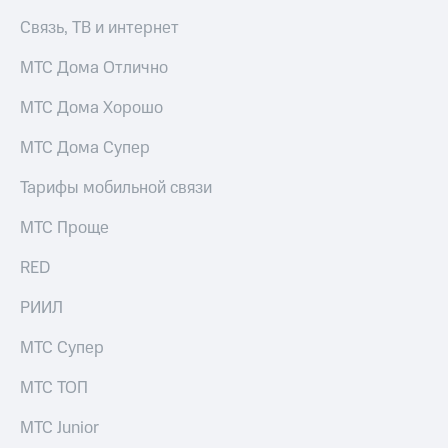
КИОН
Связь, ТВ и интернет
Скидка 30%
Музыка
на связь
МТС Дома Отлично
КИОН
С картой
Строки
МТС Дома Хорошо
МТС
Деньги
Live
МТС Дома Супер
МТС
Гудок
Накопления
Тарифы мобильной связи
Мой
Откладывайте
МТС Проще
МТС
деньги
и получайте
RED
Все
доход 15%
приложения
РИИЛ
Акции
Финансы
Инвестиции
Условия
МТС Супер
пополнения
Получайте
МТС ТОП
доход
Скидка
онлайн
30%
МТС Junior
на связь
Страхование