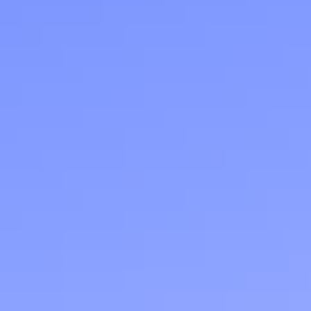
Тарифы RED, РИИЛ и МТС Супер дешев
Обзоры товаров
Скидки до 40%
на смартфоны
при покупке со связью МТС