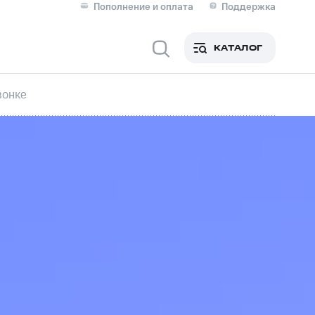
Пополнение и оплата
Поддержка
Скидка 30% на связь
Личные кабинеты
КАТАЛОГ
Мобильная связь
вонке
IM-карта для иностранцев
M
Для дома
ерейти в МТС со своим
ой МТС
Сервисы и подписки
фитнес
Приложения от МТС