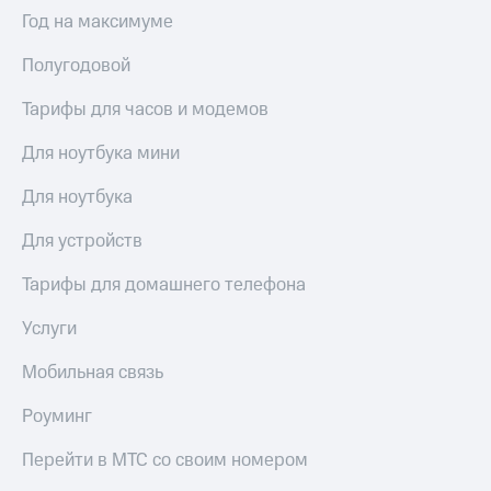
Выбрать
ТВ и телефон
Год на максимуме
красивый
для дома
номер
Полугодовой
Услуги
Заменить
SIM-
Тарифы для часов и модемов
Личный
карту
кабинет
интернета
Для ноутбука мини
Перейти
и
на
ТВ
Для ноутбука
eSIM
Личный
кабинет
Для устройств
Для дома
спутникового
Выберите
ТВ
Тарифы для домашнего телефона
и подключите
Скачать
ТВ
приложение
Услуги
с выгодным
Мой
тарифом
МТС
Мобильная связь
Акции
Тарифы
Роуминг
Интернет,
ТВ и телефон
Видеонаблюдение
Перейти в МТС со своим номером
для дома
для дома