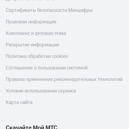
Live
и не
только
Сертификаты безопасности Минцифры
Гудок
Безопасность
Правовая информация
Мой
МТС
Финансы
Комплаенс и деловая этика
Все
Детям
Раскрытие информации
приложения
и родителям
Политика обработки cookies
Инвестиции
Здоровье
и фитнес
Получайте
Соглашение о пользовании системой
доход
Приложения
онлайн
Правила применения рекомендательных технологий
от МТС
Страхование
Акции
Условия использования сервиса
Покупка
полисов
Приложения
Карта сайта
онлайн
КИОН
Скидка 30%
на связь
КИОН
Музыка
Скачайте Мой МТС
С картой