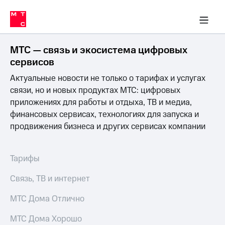
Перенести
ка 30% на связь
обильная связь
Сервисы и подписки
Интернет-магазин
Для дома
Скидка 30% на связь
Личные кабинеты
Финансы
Приложения
номер
ичные кабинеты
в МТС
Мобильная
связь
МТС — связь и экосистема цифровых
Тарифы
Интернет
сервисов
и
Актуальные новости не только о тарифах и услугах
ТВ
Услуги
связи, но и новых продуктах МТС: цифровых
Спутниковое
приложениях для работы и отдыха, ТВ и медиа,
ТВ
финансовых сервисах, технологиях для запуска и
Роуминг
продвижения бизнеса и других сервисах компании
МТС
Деньги
Личный
кабинет
Мобильная связь
Тарифы
Скачать
Перенести
приложение
номер
Связь, ТВ и интернет
Мой
в МТС
МТС
МТС Дома Отлично
Акции
Тарифы
МТС Дома Хорошо
Скидка 30%
Услуги