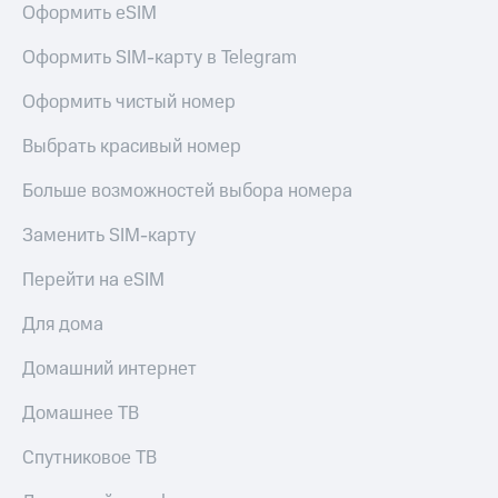
Оформить eSIM
Услуги
290 ₽/
мес
Акции
Оформить SIM-карту в Telegram
МТС
Домашний
Оформить чистый номер
Premium
интернет
Выбрать красивый номер
Подписка
Домашнее
на гигабайты
ТВ
интернета,
Больше возможностей выбора номера
фильмы,
Спутниковое
музыка
Заменить SIM-карту
ТВ
и многое
другое
Перейти на eSIM
Домашний
Семейная
телефон
группа
Для дома
Перейти
Скидка
Домашний интернет
в МТС
на тарифы,
со своим
общие
Домашнее ТВ
номером
подписки
и услуги,
Спутниковое ТВ
Поддержка
доступ
к геолокации