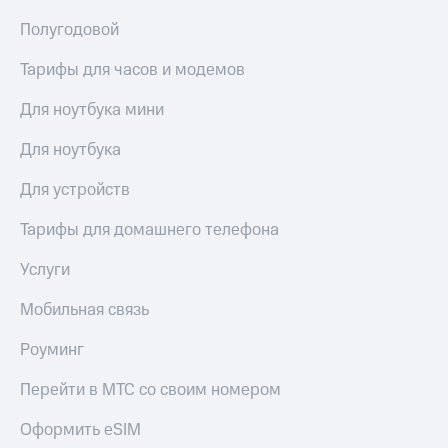
висы и подписки
Сертификаты
МТС
безопасности
Полугодовой
Premium
Всё
Тарифы для часов и модемов
Подписка
под
на гигабайты
рукой
Для ноутбука мини
интернета,
в Мой МТС
фильмы,
Для ноутбука
музыка
Посмотрите,
и многое
что
Для устройств
другое
полезного
Семейная
есть
Тарифы для домашнего телефона
группа
в нашем
приложении
Скидка
Услуги
на тарифы,
КИОН
общие
Мобильная связь
подписки
КИОН
и услуги,
Роуминг
Музыка
доступ
к геолокации
Перейти в МТС со своим номером
КИОН
Кино,
Строки
музыка,
Оформить eSIM
книги