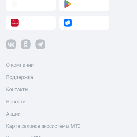
Пополнить
номер
другого
оператора
Оплата
интернета
и
ТВ
Переводы
О компании
с
телефона
Поддержка
на карту
Контакты
МТС Pay
Новости
Оплата
по QR-
Акции
коду
за границей
Карта салонов экосистемы МТС
тернет-магазин