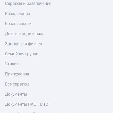
Сервисы и развлечения
МТС
КИОН
Деньги
Строки
МТС
Развлечения
Накопления
Live
Безопасность
Откладывайте
Гудок
деньги
Детям и родителям
и получайте
Мой
доход 15%
МТС
Здоровье и фитнес
Акции
Условия
Все
Семейная группа
пополнения
приложения
Финансы
Утилиты
Скидка
Инвестиции
30%
Приложения
на связь
Получайте
доход
Все сервисы
онлайн
Тарифы
Страхование
RED,
Документы
РИИЛ
Покупка
и МТС Супер
Документы ПАО «МТС»
полисов
дешевле
онлайн
при оплате