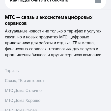
Как подключить и отключить
Выбрать
ТВ и телефон
красивый
для дома
номер
Услуги
МТС — связь и экосистема цифровых
Заменить
сервисов
SIM-
Личный
карту
кабинет
Актуальные новости не только о тарифах и услугах
интернета
связи, но и новых продуктах МТС: цифровых
Перейти
и
приложениях для работы и отдыха, ТВ и медиа,
на
ТВ
eSIM
Личный
финансовых сервисах, технологиях для запуска и
кабинет
продвижения бизнеса и других сервисах компании
Для дома
спутникового
Выберите
ТВ
и подключите
Скачать
Тарифы
ТВ
приложение
с выгодным
Мой
Связь, ТВ и интернет
тарифом
МТС
Акции
МТС Дома Отлично
Тарифы
Интернет,
ТВ и телефон
Видеонаблюдение
МТС Дома Хорошо
для дома
для дома
МТС Дома Супер