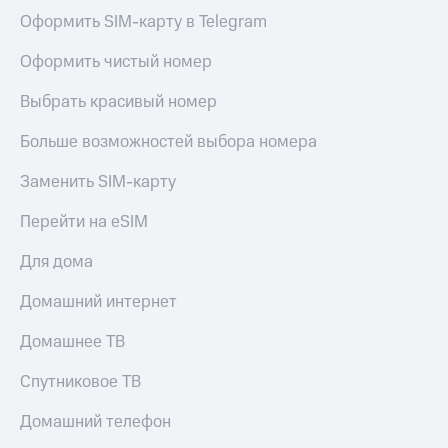
Live
и не
Оформить SIM-карту в Telegram
только
Гудок
Оформить чистый номер
Безопасность
Мой
МТС
Выбрать красивый номер
Финансы
Все
Больше возможностей выбора номера
Детям
приложения
и родителям
Заменить SIM-карту
Инвестиции
Здоровье
и фитнес
Перейти на eSIM
Получайте
доход
Приложения
Для дома
онлайн
от МТС
Страхование
Домашний интернет
Акции
Покупка
Домашнее ТВ
полисов
Приложения
онлайн
КИОН
Спутниковое ТВ
Скидка 30%
на связь
КИОН
Домашний телефон
Музыка
С картой