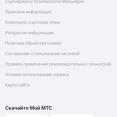
Сертификаты безопасности Минцифры
Скидка 30%
с карты
на связь
МТС Деньги
Правовая информация
С картой
Обзоры
Комплаенс и деловая этика
МТС
товаров
Деньги
МТС
Скидки
Раскрытие информации
Накопления
до 40%
Политика обработки cookies
на смартфоны
Откладывайте
деньги
Соглашение о пользовании системой
при
и получайте
покупке
доход 15%
со связью
Правила применения рекомендательных технологий
Платежи
МТС
и
Условия использования сервиса
переводы
Карта сайта
Пополнить
номер
МТС
Настройки
Скачайте Мой МТС
автоплатежа