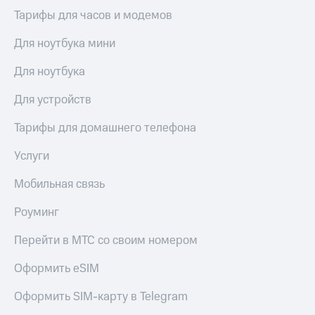
висы и подписки
Сертификаты
Тарифы для часов и модемов
МТС
безопасности
Premium
Для ноутбука мини
Всё
Подписка
под
на гигабайты
Для ноутбука
рукой
интернета,
в Мой МТС
фильмы,
Для устройств
музыка
Посмотрите,
и многое
Тарифы для домашнего телефона
что
другое
полезного
Семейная
Услуги
есть
группа
в нашем
Мобильная связь
приложении
Скидка
на тарифы,
Роуминг
КИОН
общие
подписки
КИОН
Перейти в МТС со своим номером
и услуги,
Музыка
доступ
Оформить eSIM
к геолокации
КИОН
Кино,
Строки
музыка,
Оформить SIM-карту в Telegram
книги