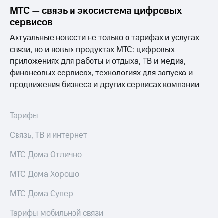
Выбрать
ТВ и телефон
МТС — связь и экосистема цифровых
красивый
для дома
номер
сервисов
Услуги
Актуальные новости не только о тарифах и услугах
Заменить
SIM-
Личный
связи, но и новых продуктах МТС: цифровых
карту
кабинет
приложениях для работы и отдыха, ТВ и медиа,
интернета
финансовых сервисах, технологиях для запуска и
Перейти
и
продвижения бизнеса и других сервисах компании
на
ТВ
eSIM
Личный
кабинет
Для дома
спутникового
Тарифы
Выберите
ТВ
и подключите
Скачать
Связь, ТВ и интернет
ТВ
приложение
с выгодным
Мой
МТС Дома Отлично
тарифом
МТС
Акции
МТС Дома Хорошо
Тарифы
Интернет,
МТС Дома Супер
ТВ и телефон
Видеонаблюдение
для дома
для дома
Тарифы мобильной связи