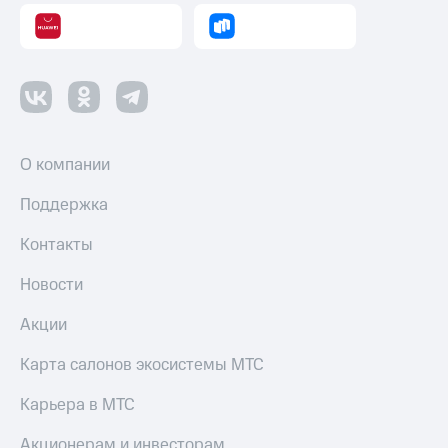
Пополнить
номер
другого
оператора
Оплата
интернета
и
О компании
ТВ
Поддержка
Переводы
с
Контакты
телефона
на карту
Новости
МТС Pay
Акции
Оплата
по QR-
Карта салонов экосистемы МТС
коду
за границей
Карьера в МТС
тернет-магазин
Акционерам и инвесторам