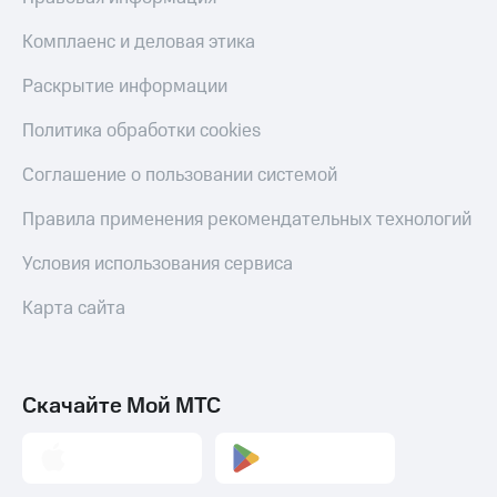
Скидка 30%
с карты
на связь
МТС Деньги
Комплаенс и деловая этика
С картой
Обзоры
Раскрытие информации
МТС
товаров
Деньги
Политика обработки cookies
МТС
Скидки
Накопления
до 40%
Соглашение о пользовании системой
на смартфоны
Откладывайте
Правила применения рекомендательных технологий
деньги
при
и получайте
покупке
Условия использования сервиса
доход 15%
со связью
Платежи
МТС
и
Карта сайта
переводы
Пополнить
номер
Скачайте Мой МТС
МТС
Настройки
автоплатежа