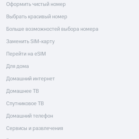
Live
и не
Оформить чистый номер
только
Гудок
Выбрать красивый номер
Безопасность
Мой
Больше возможностей выбора номера
МТС
Финансы
Заменить SIM-карту
Все
Детям
приложения
и родителям
Перейти на eSIM
Инвестиции
Здоровье
Для дома
и фитнес
Получайте
доход
Домашний интернет
Приложения
онлайн
от МТС
Страхование
Домашнее ТВ
Акции
Покупка
Спутниковое ТВ
полисов
Приложения
онлайн
КИОН
Домашний телефон
Скидка 30%
на связь
КИОН
Сервисы и развлечения
Музыка
С картой