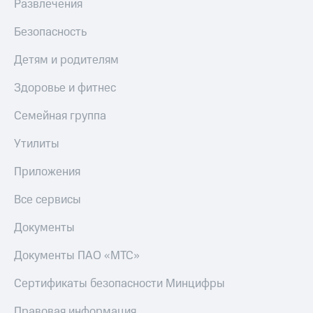
Развлечения
МТС
КИОН
Деньги
Строки
Безопасность
МТС
Накопления
Live
Детям и родителям
Откладывайте
Гудок
Здоровье и фитнес
деньги
и получайте
Мой
Семейная группа
доход 15%
МТС
Акции
Условия
Утилиты
Все
пополнения
приложения
Приложения
Финансы
Скидка
Инвестиции
30%
Все сервисы
на связь
Получайте
доход
Документы
онлайн
Тарифы
Страхование
RED,
Документы ПАО «МТС»
РИИЛ
Покупка
и МТС Супер
Сертификаты безопасности Минцифры
полисов
дешевле
онлайн
при оплате
Правовая информация