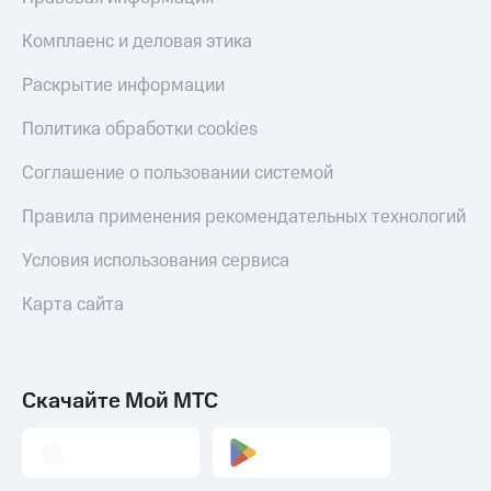
Скидка 30%
с карты
на связь
МТС Деньги
Комплаенс и деловая этика
С картой
Обзоры
Раскрытие информации
МТС
товаров
Деньги
Политика обработки cookies
МТС
Скидки
Накопления
до 40%
Соглашение о пользовании системой
на смартфоны
Откладывайте
Правила применения рекомендательных технологий
деньги
при
и получайте
покупке
Условия использования сервиса
доход 15%
со связью
Платежи
МТС
и
Карта сайта
переводы
Пополнить
номер
Скачайте Мой МТС
МТС
Настройки
автоплатежа