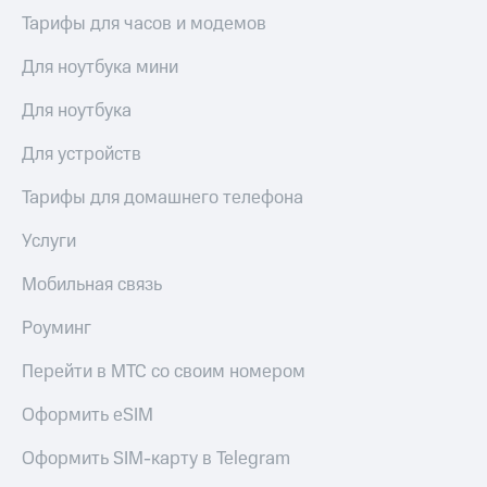
висы и подписки
Сертификаты
Тарифы для часов и модемов
МТС
безопасности
Premium
Для ноутбука мини
Всё
Подписка
под
на гигабайты
Для ноутбука
рукой
интернета,
в Мой МТС
фильмы,
Для устройств
музыка
Посмотрите,
и многое
Тарифы для домашнего телефона
что
другое
полезного
Семейная
Услуги
есть
группа
в нашем
Мобильная связь
приложении
Скидка
на тарифы,
Роуминг
КИОН
общие
подписки
КИОН
Перейти в МТС со своим номером
и услуги,
Музыка
доступ
Оформить eSIM
к геолокации
КИОН
Кино,
Строки
музыка,
Оформить SIM-карту в Telegram
книги