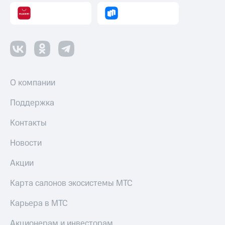
Пополнить
номер
другого
оператора
Оплата
интернета
и
О компании
ТВ
Поддержка
Переводы
с
Контакты
телефона
на карту
Новости
МТС Pay
Акции
Оплата
по QR-
Карта салонов экосистемы МТС
коду
за границей
Карьера в МТС
тернет-магазин
Акционерам и инвесторам