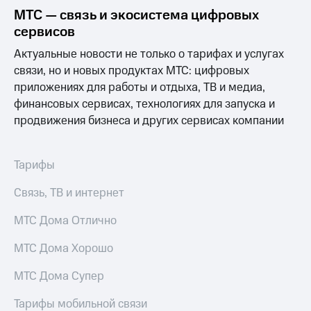
Выбрать
ТВ и телефон
МТС — связь и экосистема цифровых
красивый
для дома
номер
сервисов
Услуги
Актуальные новости не только о тарифах и услугах
Заменить
SIM-
Личный
связи, но и новых продуктах МТС: цифровых
карту
кабинет
приложениях для работы и отдыха, ТВ и медиа,
интернета
финансовых сервисах, технологиях для запуска и
Перейти
и
продвижения бизнеса и других сервисах компании
на
ТВ
eSIM
Личный
кабинет
Для дома
спутникового
Тарифы
Выберите
ТВ
и подключите
Скачать
Связь, ТВ и интернет
ТВ
приложение
с выгодным
Мой
МТС Дома Отлично
тарифом
МТС
Акции
МТС Дома Хорошо
Тарифы
Интернет,
МТС Дома Супер
ТВ и телефон
Видеонаблюдение
для дома
для дома
Тарифы мобильной связи