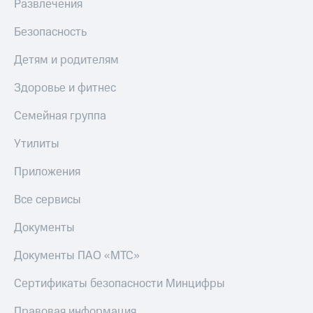
Развлечения
МТС
КИОН
Деньги
Строки
Безопасность
МТС
Накопления
Live
Детям и родителям
Откладывайте
Гудок
Здоровье и фитнес
деньги
и получайте
Мой
Семейная группа
доход 15%
МТС
Акции
Условия
Утилиты
Все
пополнения
приложения
Приложения
Финансы
Скидка
Инвестиции
30%
Все сервисы
на связь
Получайте
доход
Документы
онлайн
Тарифы
Страхование
RED,
Документы ПАО «МТС»
РИИЛ
Покупка
и МТС Супер
Сертификаты безопасности Минцифры
полисов
дешевле
онлайн
при оплате
Правовая информация