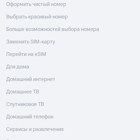
Live
и не
Оформить чистый номер
только
Гудок
Выбрать красивый номер
Безопасность
Мой
Больше возможностей выбора номера
МТС
Финансы
Заменить SIM-карту
Все
Детям
приложения
и родителям
Перейти на eSIM
Инвестиции
Здоровье
Для дома
и фитнес
Получайте
доход
Домашний интернет
Приложения
онлайн
от МТС
Страхование
Домашнее ТВ
Акции
Покупка
Спутниковое ТВ
полисов
Приложения
онлайн
КИОН
Домашний телефон
Скидка 30%
на связь
КИОН
Сервисы и развлечения
Музыка
С картой