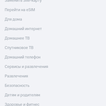
Заменить SIM-карту
Пополнить
номер
Перейти на eSIM
МТС
Для дома
Настройки
автоплатежа
Домашний интернет
Пополнить
Домашнее ТВ
номер
другого
Спутниковое ТВ
оператора
Оплата
Домашний телефон
интернета
и
Сервисы и развлечения
ТВ
Развлечения
Переводы
с
Безопасность
телефона
на карту
Детям и родителям
МТС Pay
Здоровье и фитнес