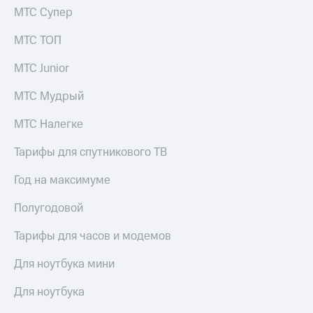
МТС Супер
КИОН
Скидка 30%
Музыка
на связь
МТС ТОП
КИОН
С картой
МТС Junior
Строки
МТС
Деньги
МТС Мудрый
Live
МТС
МТС Налегке
Гудок
Накопления
Мой
Тарифы для спутникового ТВ
Откладывайте
МТС
деньги
Год на максимуме
и получайте
Все
доход 15%
приложения
Полугодовой
Акции
Финансы
Инвестиции
Условия
Тарифы для часов и модемов
пополнения
Получайте
Для ноутбука мини
доход
Скидка
онлайн
30%
Для ноутбука
на связь
Страхование