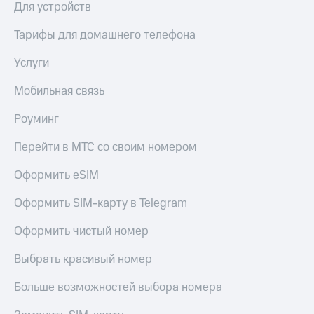
Для устройств
Тарифы
Покупка
RED,
Тарифы для домашнего телефона
полисов
РИИЛ
онлайн
и МТС Супер
Услуги
дешевле
Скидка 30%
при оплате
на связь
Мобильная связь
с карты
МТС Деньги
С картой
Роуминг
МТС
Обзоры
Деньги
Перейти в МТС со своим номером
товаров
МТС
Оформить eSIM
Скидки
Накопления
до 40%
Оформить SIM-карту в Telegram
Откладывайте
на смартфоны
деньги
Оформить чистый номер
и получайте
при
доход 15%
покупке
Выбрать красивый номер
со связью
Платежи
МТС
и
Больше возможностей выбора номера
переводы