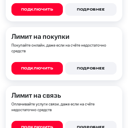
для дома
ПОДКЛЮЧИТЬ
ПОДРОБНЕЕ
Услуги
290 ₽/
мес
Акции
МТС
Домашний
Лимит на покупки
Premium
интернет
Покупайте онлайн, даже если на счёте недостаточно
Подписка
Домашнее
средств
на гигабайты
ТВ
интернета,
фильмы,
Спутниковое
музыка
ПОДКЛЮЧИТЬ
ПОДРОБНЕЕ
ТВ
и многое
другое
Домашний
телефон
Семейная
Лимит на связь
группа
Перейти
Оплачивайте услуги связи, даже если на счёте
в МТС
Скидка
недостаточно средств
со своим
на тарифы,
номером
общие
подписки
Поддержка
и услуги,
ПОДКЛЮЧИТЬ
ПОДРОБНЕЕ