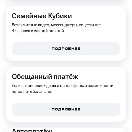
на связь
Семейные Кубики
Роуминг
Тарифы
RED,
Безлимитные видео, мессенджеры, соцсети для
Семейная
РИИЛ
4 человек с единой оплатой
группа
и МТС
Супер
Заказать
дешевле
SIM-
ПОДРОБНЕЕ
при
карту
оплате
с карты
Оформить
МТС
eSIM
Деньги
Обещанный платёж
SIM-
Выберите
Если закончились деньги на телефоне, а возможности
карта
и подключите
пополнить баланс нет
для
ТВ
иностранцев
с выгодным
тарифом
ПОДРОБНЕЕ
Оформить
чистый
Тарифы
номер
Автоплатёж