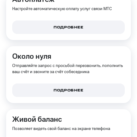
Интернет,
Выбрать
ТВ и телефон
красивый
Настройте автоматическую оплату услуг связи МТС
для дома
номер
Заменить
ПОДРОБНЕЕ
Услуги
SIM-
карту
Личный
кабинет
Перейти
интернета
на
Около нуля
и
eSIM
ТВ
Отправляйте запрос с просьбой перезвонить, пополнить
Личный
Для дома
ваш счёт и звоните за счёт собеседника
кабинет
Выберите
спутникового
и подключите
ТВ
ТВ
ПОДРОБНЕЕ
Скачать
с выгодным
приложение
тарифом
Мой
МТС
Акции
Тарифы
Живой баланс
Интернет,
ТВ и телефон
Позволяет видеть свой баланс на экране телефона
Видеонаблюдение
для дома