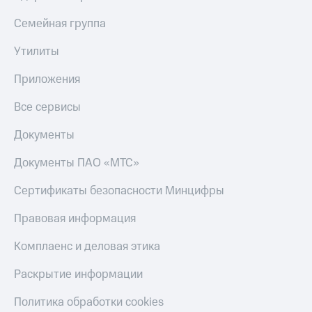
Оплата
Семейная группа
по QR-
коду
Утилиты
за границей
Приложения
тернет-магазин
Смартфоны
Все сервисы
Наушники
и
Документы
колонки
Документы ПАО «МТС»
Умные
часы
Сертификаты безопасности Минцифры
и
трекеры
Правовая информация
Умный
Комплаенс и деловая этика
дом
Раскрытие информации
Планшеты
Политика обработки cookies
Акции