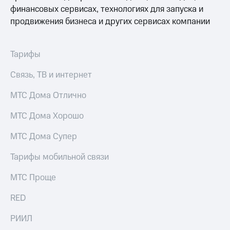
КИОН
финансовых сервисах, технологиях для запуска и
Кино,
Строки
музыка,
продвижения бизнеса и других сервисах компании
книги
Live
и не
только
Тарифы
Гудок
Безопасность
Связь, ТВ и интернет
Мой
МТС
Финансы
МТС Дома Отлично
Все
Детям
приложения
МТС Дома Хорошо
и родителям
Инвестиции
Здоровье
МТС Дома Супер
и фитнес
Получайте
Тарифы мобильной связи
доход
Приложения
онлайн
от МТС
МТС Проще
Страхование
Акции
RED
Покупка
Приложения
РИИЛ
полисов
КИОН
онлайн