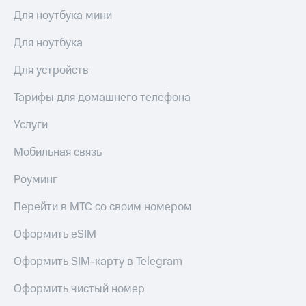
висы и подписки
Сертификаты
МТС
Для ноутбука мини
безопасности
Premium
Для ноутбука
Всё
Подписка
под
на гигабайты
Для устройств
рукой
интернета,
в Мой МТС
фильмы,
Тарифы для домашнего телефона
музыка
Посмотрите,
и многое
Услуги
что
другое
полезного
Семейная
Мобильная связь
есть
группа
в нашем
Роуминг
приложении
Скидка
на тарифы,
КИОН
Перейти в МТС со своим номером
общие
подписки
КИОН
Оформить eSIM
и услуги,
Музыка
доступ
Оформить SIM-карту в Telegram
к геолокации
КИОН
Кино,
Строки
музыка,
Оформить чистый номер
книги