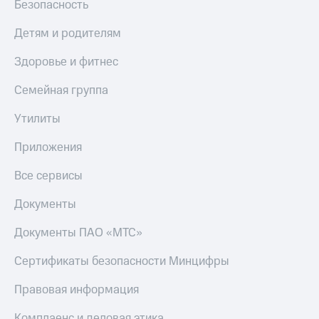
Безопасность
МТС
КИОН
Деньги
Строки
Детям и родителям
МТС
Накопления
Live
Здоровье и фитнес
Откладывайте
Гудок
Семейная группа
деньги
и получайте
Мой
доход 15%
Утилиты
МТС
Акции
Условия
Приложения
Все
пополнения
приложения
Все сервисы
Финансы
Скидка
Инвестиции
30%
Документы
на связь
Получайте
доход
Документы ПАО «МТС»
онлайн
Тарифы
Страхование
RED,
Сертификаты безопасности Минцифры
РИИЛ
Покупка
и МТС Супер
Правовая информация
полисов
дешевле
онлайн
при оплате
Комплаенс и деловая этика