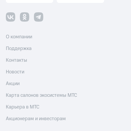
Пополнить
номер
другого
оператора
Оплата
О компании
интернета
и
Поддержка
ТВ
Контакты
Переводы
с
Новости
телефона
на карту
Акции
МТС Pay
Карта салонов экосистемы МТС
Оплата
по QR-
Карьера в МТС
коду
за границей
Акционерам и инвесторам
тернет-магазин