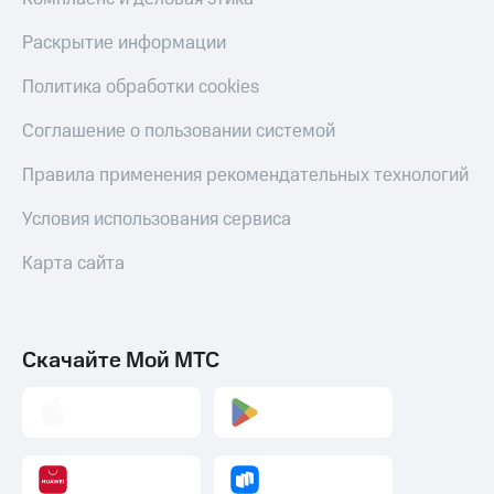
Скидка 30%
с карты
на связь
МТС Деньги
Раскрытие информации
С картой
Обзоры
Политика обработки cookies
МТС
товаров
Деньги
Соглашение о пользовании системой
МТС
Скидки
Накопления
до 40%
Правила применения рекомендательных технологий
на смартфоны
Откладывайте
Условия использования сервиса
деньги
при
и получайте
покупке
доход 15%
Карта сайта
со связью
Платежи
МТС
и
переводы
Скачайте Мой МТС
Пополнить
номер
МТС
Настройки
автоплатежа