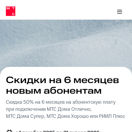
Перенести
ка 30% на связь
обильная связь
Сервисы и подписки
Интернет-магазин
Для дома
Скидка 30% на связь
Личные кабинеты
Финансы
Приложения
номер
ичные кабинеты
в МТС
Мобильная
связь
Тарифы
Интернет
и
ТВ
Услуги
Спутниковое
ТВ
Роуминг
МТС
Скидки на 6 месяцев
Деньги
Личный
новым абонентам
кабинет
Мобильная связь
Скачать
Перенести
Скидка 50% на 6 месяцев на абонентскую плату
приложение
номер
Мой
в МТС
при подключении МТС Дома Отлично,
МТС
МТС Дома Супер, МТС Дома Хорошо или РИИЛ Плюс
Акции
Тарифы
Скидка 30%
Услуги