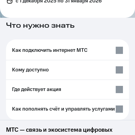
c 1 декабря 2025
по 31 января 2026
на связь
Роуминг
Тарифы
RED,
Что нужно знать
Семейная
РИИЛ
группа
и МТС
Супер
Заказать
дешевле
Как подключить интернет МТС
SIM-
при
карту
оплате
с карты
Оформить
МТС
Кому доступно
eSIM
Деньги
SIM-
Выберите
Где действует акция
карта
и подключите
для
ТВ
иностранцев
с выгодным
тарифом
Как пополнять счёт и управлять услугами
Оформить
чистый
Тарифы
номер
МТС — связь и экосистема цифровых
Интернет,