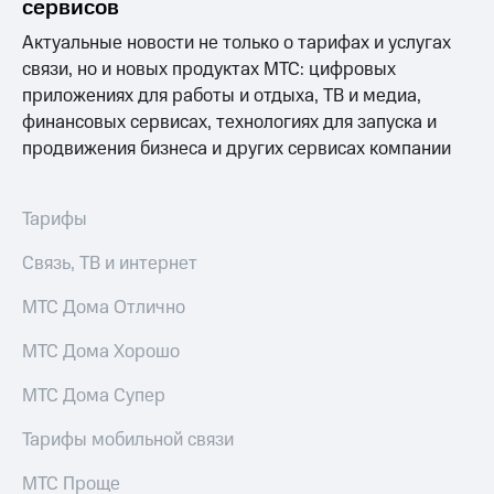
Выбрать
сервисов
ТВ и телефон
красивый
для дома
Актуальные новости не только о тарифах и услугах
номер
связи, но и новых продуктах МТС: цифровых
Услуги
Заменить
приложениях для работы и отдыха, ТВ и медиа,
SIM-
Личный
финансовых сервисах, технологиях для запуска и
карту
кабинет
продвижения бизнеса и других сервисах компании
интернета
Перейти
и
на
ТВ
eSIM
Личный
Тарифы
кабинет
Для дома
спутникового
Связь, ТВ и интернет
Выберите
ТВ
и подключите
Скачать
МТС Дома Отлично
ТВ
приложение
с выгодным
Мой
МТС Дома Хорошо
тарифом
МТС
Акции
МТС Дома Супер
Тарифы
Интернет,
Тарифы мобильной связи
ТВ и телефон
Видеонаблюдение
для дома
для дома
МТС Проще