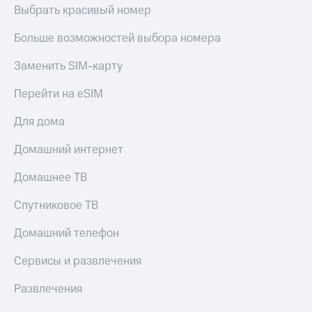
Live
и не
Выбрать красивый номер
только
Гудок
Больше возможностей выбора номера
Безопасность
Мой
Заменить SIM-карту
МТС
Финансы
Перейти на eSIM
Все
Детям
приложения
и родителям
Для дома
Инвестиции
Здоровье
Домашний интернет
и фитнес
Получайте
доход
Домашнее ТВ
Приложения
онлайн
от МТС
Страхование
Спутниковое ТВ
Акции
Покупка
Домашний телефон
полисов
Приложения
онлайн
КИОН
Сервисы и развлечения
Скидка 30%
на связь
КИОН
Развлечения
Музыка
С картой