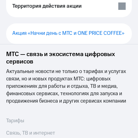
Выбрать
ТВ и телефон
Территория действия акции
красивый
для дома
номер
Услуги
Заменить
SIM-
Личный
Акция «Начни день с МТС и ONE PRICE COFFEE»
карту
кабинет
интернета
Перейти
и
МТС — связь и экосистема цифровых
на
ТВ
eSIM
Личный
сервисов
кабинет
Актуальные новости не только о тарифах и услугах
Для дома
спутникового
Выберите
ТВ
связи, но и новых продуктах МТС: цифровых
и подключите
Скачать
приложениях для работы и отдыха, ТВ и медиа,
ТВ
приложение
финансовых сервисах, технологиях для запуска и
с выгодным
Мой
продвижения бизнеса и других сервисах компании
тарифом
МТС
Акции
Тарифы
Интернет,
Тарифы
ТВ и телефон
Видеонаблюдение
для дома
для дома
Связь, ТВ и интернет