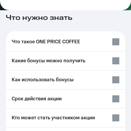
на связь
Роуминг
Что нужно знать
Тарифы
RED,
Семейная
РИИЛ
группа
и МТС
Супер
Что такое ONE PRICE COFFEE
Заказать
дешевле
SIM-
при
карту
оплате
Какие бонусы можно получить
с карты
Оформить
МТС
eSIM
Деньги
Как использовать бонусы
SIM-
Выберите
карта
и подключите
для
ТВ
Срок действия акции
иностранцев
с выгодным
тарифом
Оформить
чистый
Тарифы
Кто может стать участником акции
номер
Интернет,