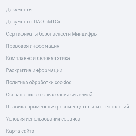
Скидка 30%
с карты
на связь
МТС Деньги
Документы
С картой
Обзоры
Документы ПАО «МТС»
МТС
товаров
Деньги
Сертификаты безопасности Минцифры
МТС
Скидки
Накопления
до 40%
Правовая информация
на смартфоны
Откладывайте
Комплаенс и деловая этика
деньги
при
и получайте
покупке
Раскрытие информации
доход 15%
со связью
Платежи
МТС
Политика обработки cookies
и
переводы
Соглашение о пользовании системой
Пополнить
Правила применения рекомендательных технологий
номер
МТС
Условия использования сервиса
Настройки
автоплатежа
Карта сайта