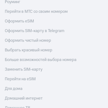
Live
Роуминг
и не
только
Гудок
Перейти в МТС со своим номером
Безопасность
Мой
Оформить eSIM
МТС
Финансы
Оформить SIM-карту в Telegram
Все
Детям
приложения
и родителям
Оформить чистый номер
Инвестиции
Здоровье
Выбрать красивый номер
и фитнес
Получайте
Больше возможностей выбора номера
доход
Приложения
онлайн
от МТС
Заменить SIM-карту
Страхование
Акции
Перейти на eSIM
Покупка
полисов
Приложения
онлайн
Для дома
КИОН
Скидка 30%
на связь
Домашний интернет
КИОН
Музыка
С картой