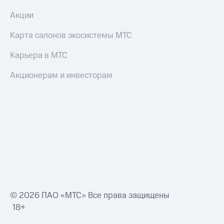
Смартфоны
Акции
Наушники
и
Карта салонов экосистемы МТС
колонки
Карьера в МТС
Умные
часы
Акционерам и инвесторам
и
трекеры
Умный
дом
Планшеты
Акции
и
скидки
Все
© 2026 ПАО «МТС» Все права защищены
товары
18+