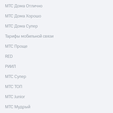
Услуги
290 ₽/
МТС Дома Отлично
мес
Акции
МТС Дома Хорошо
МТС
Домашний
Premium
МТС Дома Супер
интернет
Подписка
Тарифы мобильной связи
Домашнее
на гигабайты
ТВ
интернета,
МТС Проще
фильмы,
Спутниковое
музыка
ТВ
RED
и многое
другое
Домашний
РИИЛ
Семейная
телефон
группа
МТС Супер
Перейти
Скидка
в МТС
на тарифы,
МТС ТОП
со своим
общие
номером
подписки
МТС Junior
и услуги,
Поддержка
доступ
МТС Мудрый
к геолокации