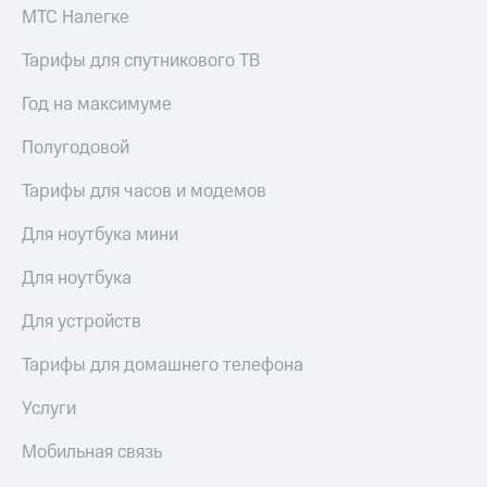
висы и подписки
Сертификаты
МТС Налегке
МТС
безопасности
Premium
Тарифы для спутникового ТВ
Всё
Подписка
под
Год на максимуме
на гигабайты
рукой
интернета,
в Мой МТС
Полугодовой
фильмы,
музыка
Посмотрите,
и многое
Тарифы для часов и модемов
что
другое
полезного
Семейная
Для ноутбука мини
есть
группа
в нашем
Для ноутбука
приложении
Скидка
на тарифы,
Для устройств
КИОН
общие
подписки
Тарифы для домашнего телефона
КИОН
и услуги,
Музыка
доступ
Услуги
к геолокации
КИОН
Кино,
Мобильная связь
Строки
музыка,
книги