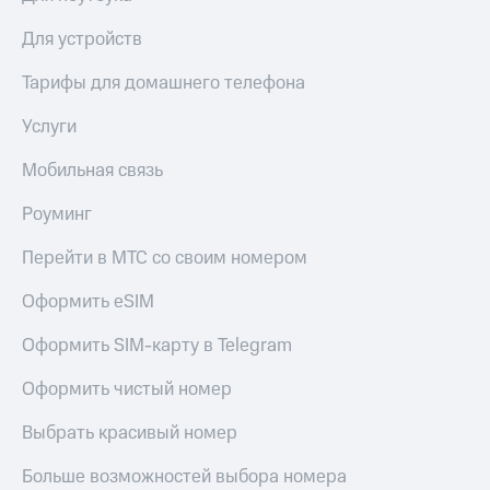
висы и подписки
Сертификаты
МТС
безопасности
Для устройств
Premium
Всё
Тарифы для домашнего телефона
Подписка
под
на гигабайты
рукой
Услуги
интернета,
в Мой МТС
фильмы,
музыка
Мобильная связь
Посмотрите,
и многое
что
другое
Роуминг
полезного
Семейная
есть
группа
Перейти в МТС со своим номером
в нашем
приложении
Скидка
Оформить eSIM
на тарифы,
КИОН
общие
Оформить SIM-карту в Telegram
подписки
КИОН
и услуги,
Оформить чистый номер
Музыка
доступ
к геолокации
Выбрать красивый номер
КИОН
Кино,
Строки
музыка,
Больше возможностей выбора номера
книги