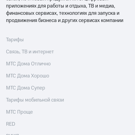
Выбрать
ТВ и телефон
приложениях для работы и отдыха, ТВ и медиа,
красивый
для дома
номер
финансовых сервисах, технологиях для запуска и
Услуги
продвижения бизнеса и других сервисах компании
Заменить
SIM-
Личный
карту
кабинет
Тарифы
интернета
Перейти
и
Связь, ТВ и интернет
на
ТВ
eSIM
Личный
МТС Дома Отлично
кабинет
Для дома
спутникового
МТС Дома Хорошо
Выберите
ТВ
и подключите
Скачать
ТВ
приложение
МТС Дома Супер
с выгодным
Мой
тарифом
МТС
Тарифы мобильной связи
Акции
Тарифы
МТС Проще
Интернет,
ТВ и телефон
Видеонаблюдение
RED
для дома
для дома