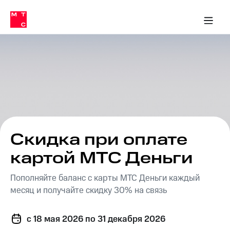
Перенести
ка 30% на связь
обильная связь
Сервисы и подписки
Интернет-магазин
Для дома
Скидка 30% на связь
Личные кабинеты
Финансы
Приложения
номер
ичные кабинеты
в МТС
Мобильная
связь
Тарифы
Интернет
и
ТВ
Услуги
Спутниковое
ТВ
Роуминг
МТС
Скидка при оплате
Деньги
Личный
картой МТС Деньги
кабинет
Мобильная связь
Скачать
Перенести
Пополняйте баланс с карты МТС Деньги каждый
приложение
номер
Мой
в МТС
месяц и получайте скидку 30% на связь
МТС
Акции
Тарифы
c 18 мая 2026
по 31 декабря 2026
Скидка 30%
Услуги