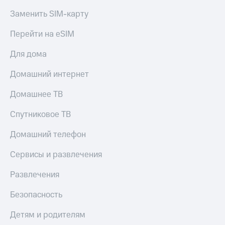
Live
и не
Заменить SIM-карту
только
Гудок
Перейти на eSIM
Безопасность
Мой
МТС
Финансы
Для дома
Все
Детям
Домашний интернет
приложения
и родителям
Домашнее ТВ
Инвестиции
Здоровье
и фитнес
Спутниковое ТВ
Получайте
доход
Приложения
Домашний телефон
онлайн
от МТС
Страхование
Сервисы и развлечения
Акции
Покупка
Развлечения
полисов
Приложения
онлайн
КИОН
Скидка 30%
Безопасность
на связь
КИОН
Детям и родителям
Музыка
С картой