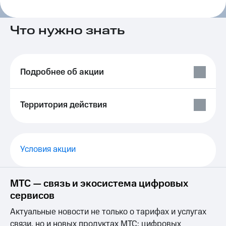
на связь
Роуминг
Что нужно знать
Тарифы
RED,
Семейная
РИИЛ
группа
и МТС
Супер
Подробнее об акции
Заказать
дешевле
SIM-
при
карту
оплате
Территория действия
с карты
Оформить
МТС
eSIM
Деньги
SIM-
Выберите
Условия акции
карта
и подключите
для
ТВ
иностранцев
с выгодным
тарифом
МТС — связь и экосистема цифровых
Оформить
сервисов
чистый
Тарифы
номер
Актуальные новости не только о тарифах и услугах
Интернет,
связи, но и новых продуктах МТС: цифровых