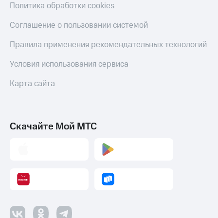
Скидка 30%
с карты
Политика обработки cookies
на связь
МТС Деньги
Соглашение о пользовании системой
С картой
Обзоры
МТС
товаров
Правила применения рекомендательных технологий
Деньги
МТС
Скидки
Условия использования сервиса
Накопления
до 40%
на смартфоны
Карта сайта
Откладывайте
деньги
при
и получайте
покупке
доход 15%
со связью
Платежи
Скачайте Мой МТС
МТС
и
переводы
Пополнить
номер
МТС
Настройки
автоплатежа