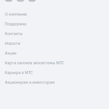
Пополнить
номер
другого
О компании
оператора
Поддержка
Оплата
интернета
Контакты
и
ТВ
Новости
Переводы
Акции
с
телефона
Карта салонов экосистемы МТС
на карту
Карьера в МТС
МТС Pay
Акционерам и инвесторам
Оплата
по QR-
коду
за границей
тернет-магазин