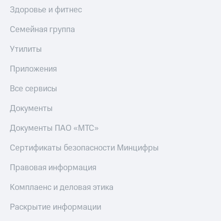
МТС
Здоровье и фитнес
КИОН
Деньги
Строки
МТС
Семейная группа
Накопления
Live
Утилиты
Откладывайте
Гудок
деньги
Приложения
и получайте
Мой
доход 15%
МТС
Все сервисы
Акции
Условия
Все
Документы
пополнения
приложения
Финансы
Документы ПАО «МТС»
Скидка
Инвестиции
30%
Сертификаты безопасности Минцифры
на связь
Получайте
доход
Правовая информация
онлайн
Тарифы
Страхование
RED,
Комплаенс и деловая этика
РИИЛ
Покупка
и МТС Супер
Раскрытие информации
полисов
дешевле
онлайн
при оплате