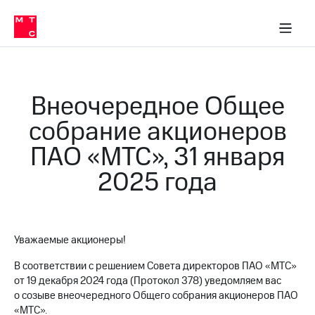
О
сторам и акционерам
Комплаенс и деловая этика
Устойчивое развитие
Медиа-центр
О МТС
О МТС
На главную
компании
О
компании
Стратегия
Стратегия
Карьера
Внеочередное Общее
в МТС
Карьера
в МТС
собрание акционеров
Пресс-
релизы
История
ПАО «МТС», 31 января
компании
МТС
2025 года
о технологиях
Руководство
региона
Правовая
информация
Уважаемые акционеры!
Контакты
В соответствии с решением Совета директоров ПАО «МТС»
от 19 декабря 2024 года (Протокол 378) уведомляем вас
Медиа-центр
о созыве внеочередного Общего собрания акционеров ПАО
Пресс-
«МТС».
релизы