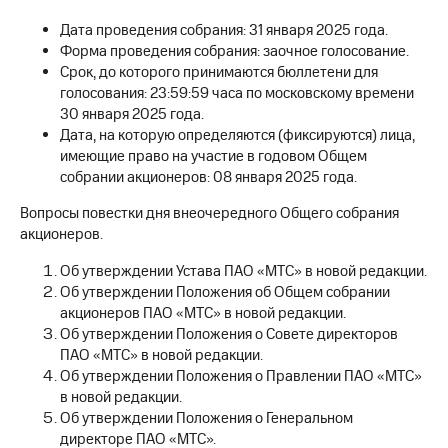
Дата проведения собрания: 31 января 2025 года.
МТС
Форма проведения собрания: заочное голосование.
о технологиях
Срок, до которого принимаются бюллетени для
Достижения
голосования: 23:59:59 часа по московскому времени
30 января 2025 года.
Интервью
Дата, на которую определяются (фиксируются) лица,
имеющие право на участие в годовом Общем
Финансовая
собрании акционеров: 08 января 2025 года.
отчетность
Вопросы повестки дня внеочередного Общего собрания
Контакты
акционеров.
Пригласить
Об утверждении Устава ПАО «МТС» в новой редакции.
спикера
Об утверждении Положения об Общем собрании
акционеров ПАО «МТС» в новой редакции.
м и акционерам
Об утверждении Положения о Совете директоров
Корпоративное
ПАО «МТС» в новой редакции.
управление
Об утверждении Положения о Правлении ПАО «МТС»
Корпоративный
в новой редакции.
секретарь
Об утверждении Положения о Генеральном
Раскрытие
директоре ПАО «МТС».