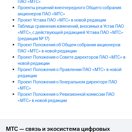
ПАО «МТС»
акций
Проекты решений внеочередного Общего собрания
Дивиденды
акционеров ПАО «МТС»
Рынок
Проект Устава ПАО «МТС» в новой редакции
облигаций
Таблица сравнения изменений, вносимых в Устав ПАО
Описание
«МТС», с действующей редакцией Устава ПАО «МТС»
Еврооблигации-2023
(редакция № 17)
Уведомление
Проект Положения об Общем собрании акционеров
о
ПАО «МТС» в новой редакции
погашении
Проект Положения о Совете директоров ПАО «МТС» в
именных
новой редакции
облигаций
Проект Положения о Правлении ПАО «МТС» в новой
Другое
редакции
Регистратор
Проект Положения о Генеральном директоре ПАО
Реквизиты
«МТС»
Контакты
Проект Положения о Ревизионной комиссии ПАО
йчивое развитие
«МТС» в новой редакции
и деловая этика
На главную
МТС — связь и экосистема цифровых