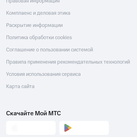
Правовая информация
Оплата
по QR-
Комплаенс и деловая этика
коду
за границей
Раскрытие информации
тернет-магазин
Политика обработки cookies
Смартфоны
Соглашение о пользовании системой
Наушники
и
Правила применения рекомендательных технологий
колонки
Условия использования сервиса
Умные
часы
Карта сайта
и
трекеры
Умный
дом
Скачайте Мой МТС
Планшеты
Акции