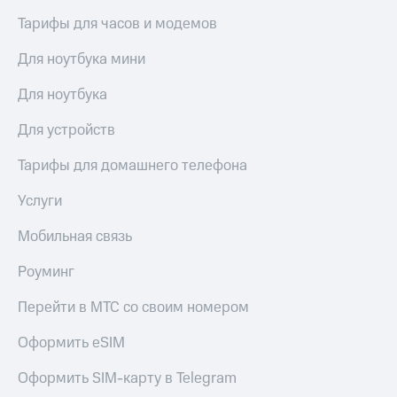
Тарифы для часов и модемов
КИОН
Скидка 30%
Музыка
на связь
Для ноутбука мини
КИОН
С картой
Строки
Для ноутбука
МТС
Деньги
Live
Для устройств
МТС
Гудок
Накопления
Тарифы для домашнего телефона
Мой
Откладывайте
Услуги
МТС
деньги
и получайте
Мобильная связь
Все
доход 15%
приложения
Роуминг
Акции
Финансы
Инвестиции
Условия
Перейти в МТС со своим номером
пополнения
Получайте
Оформить eSIM
доход
Скидка
онлайн
30%
Оформить SIM-карту в Telegram
на связь
Страхование