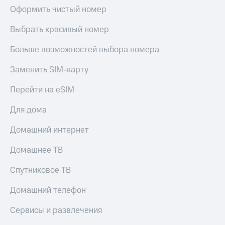
Оформить чистый номер
Тарифы
Покупка
RED,
полисов
Выбрать красивый номер
РИИЛ
онлайн
и МТС Супер
Больше возможностей выбора номера
дешевле
Скидка 30%
при оплате
на связь
с карты
Заменить SIM-карту
МТС Деньги
С картой
Перейти на eSIM
МТС
Обзоры
Деньги
товаров
Для дома
МТС
Скидки
Накопления
Домашний интернет
до 40%
Откладывайте
на смартфоны
Домашнее ТВ
деньги
и получайте
при
Спутниковое ТВ
доход 15%
покупке
со связью
Домашний телефон
Платежи
МТС
и
Сервисы и развлечения
переводы