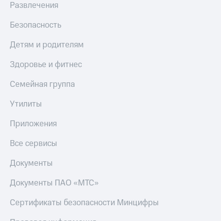
Развлечения
Пополнить
номер
Безопасность
МТС
Настройки
Детям и родителям
автоплатежа
Здоровье и фитнес
Пополнить
номер
Семейная группа
другого
оператора
Утилиты
Оплата
Приложения
интернета
и
Все сервисы
ТВ
Документы
Переводы
с
Документы ПАО «МТС»
телефона
на карту
Сертификаты безопасности Минцифры
МТС Pay