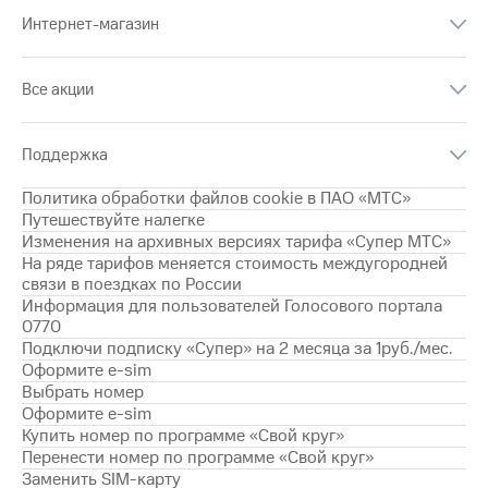
Интернет,
Выбрать
ТВ и телефон
Интернет-магазин
красивый
для дома
номер
Заменить
Все акции
Услуги
SIM-
карту
Личный
Поддержка
кабинет
Перейти
интернета
на
Политика обработки файлов cookie в ПАО «МТС»
и
eSIM
Путешествуйте налегке
ТВ
Изменения на архивных версиях тарифа «Супер МТС»
Личный
Для дома
На ряде тарифов меняется стоимость междугородней
кабинет
Выберите
связи в поездках по России
спутникового
и подключите
Информация для пользователей Голосового портала
ТВ
ТВ
0770
Скачать
с выгодным
Подключи подписку «Супер» на 2 месяца за 1руб./мес.
приложение
тарифом
Оформите e-sim
Мой
Выбрать номер
МТС
Оформите e-sim
Акции
Тарифы
Купить номер по программе «Свой круг»
Интернет,
Перенести номер по программе «Свой круг»
ТВ и телефон
Видеонаблюдение
для дома
Заменить SIM-карту