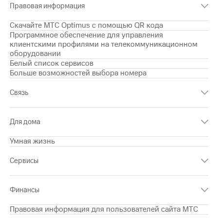
Правовая информация
на связь
Скачайте МТС Optimus с помощью QR кода
Роуминг
Тарифы
Программное обеспечение для управления
RED,
клиентскими профилями на телекоммуникационном
Семейная
РИИЛ
оборудовании
группа
и МТС
Белый список сервисов
Супер
Заказать
Больше возможностей выбора номера
дешевле
SIM-
при
карту
оплате
Связь
с карты
Оформить
МТС
eSIM
Деньги
Для дома
SIM-
Выберите
Умная жизнь
карта
и подключите
для
ТВ
Сервисы
иностранцев
с выгодным
тарифом
Оформить
Финансы
чистый
Тарифы
номер
Правовая информация для пользователей сайта МТС