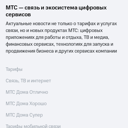
доступ
МТС — связь и экосистема цифровых
висы и подписки
к геолокации
сервисов
МТС
Сертификаты
Premium
Актуальные новости не только о тарифах и услугах
безопасности
связи, но и новых продуктах МТС: цифровых
Подписка
Всё
на гигабайты
приложениях для работы и отдыха, ТВ и медиа,
интернета,
под
финансовых сервисах, технологиях для запуска и
фильмы,
рукой
продвижения бизнеса и других сервисах компании
музыка
в Мой МТС
и многое
другое
Посмотрите,
Тарифы
что
Семейная
полезного
группа
Связь, ТВ и интернет
есть
в нашем
Скидка
МТС Дома Отлично
приложении
на тарифы,
общие
МТС Дома Хорошо
КИОН
подписки
и услуги,
МТС Дома Супер
КИОН
доступ
Музыка
к геолокации
Тарифы мобильной связи