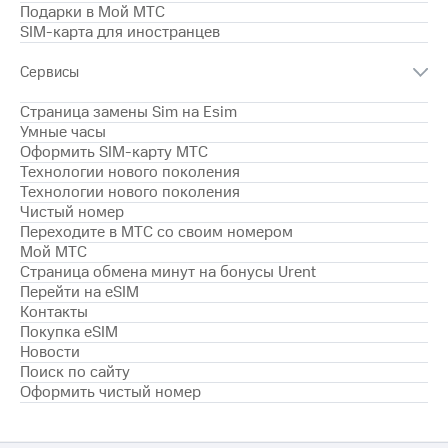
для дома
Подарки в Мой МТС
SIM-карта для иностранцев
Услуги
290 ₽/
мес
Сервисы
Акции
МТС
Страница замены Sim на Esim
Домашний
Premium
Умные часы
интернет
Оформить SIM-карту МТС
Подписка
Технологии нового поколения
Домашнее
на гигабайты
Технологии нового поколения
ТВ
интернета,
Чистый номер
фильмы,
Переходите в МТС со своим номером
Спутниковое
музыка
Мой МТС
ТВ
и многое
Страница обмена минут на бонусы Urent
другое
Перейти на eSIM
Домашний
телефон
Контакты
Семейная
Покупка eSIM
группа
Перейти
Новости
в МТС
Скидка
Поиск по сайту
со своим
на тарифы,
Оформить чистый номер
номером
общие
подписки
Поддержка
и услуги,