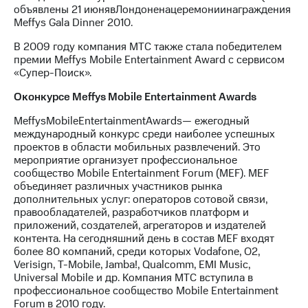
акций
объявлены 21 июнявЛондоненацеремониинаграждения
Дивиденды
Meffys Gala Dinner 2010.
Рынок
В 2009 году компания МТС также стала победителем
облигаций
премии Meffys Mobile Entertainment Award с сервисом
«Супер-Поиск».
Описание
Еврооблигации-2023
О
конкурсе
Meffys Mobile Entertainment Awards
Уведомление
о
MeffysMobileEntertainmentAwards— ежегодный
погашении
международный конкурс среди наиболее успешных
именных
проектов в области мобильных развлечений. Это
облигаций
мероприятие организует профессиональное
Другое
сообщество Mobile Entertainment Forum (MEF). MEF
объединяет различных участников рынка
Регистратор
дополнительных услуг: операторов сотовой связи,
Реквизиты
правообладателей, разработчиков платформ и
Контакты
приложений, создателей, агрегаторов и издателей
йчивое развитие
контента. На сегодняшний день в состав MEF входят
и деловая этика
более 80 компаний, среди которых Vodafone, О2,
На главную
Verisign, T-Mobile, Jamba!, Qualcomm, EMI Music,
Universal Mobile и др. Компания МТС вступила в
профессиональное сообщество Mobile Entertainment
Forum в 2010 году.