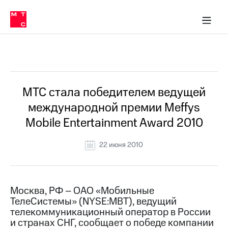
О
сторам и акционерам
Комплаенс и деловая этика
Устойчивое развитие
Медиа-центр
О МТС
О МТС
На главную
компании
О
компании
Стратегия
Стратегия
Все Новости
Карьера
в МТС
Карьера
в МТС
Пресс-
МТС стала победителем ведущей
релизы
История
международной премии Meffys
компании
МТС
Mobile Entertainment Award 2010
о технологиях
Руководство
региона
22 июня 2010
Правовая
информация
Контакты
Москва, РФ – ОАО «Мобильные
ТелеCистемы» (NYSE:MBT), ведущий
Медиа-центр
телекоммуникационный оператор в России
Пресс-
и странах СНГ, сообщает о победе компании
релизы