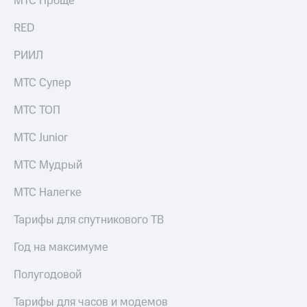
МТС Проще
RED
РИИЛ
МТС Супер
МТС ТОП
МТС Junior
МТС Мудрый
МТС Налегке
Тарифы для спутникового ТВ
Год на максимуме
Полугодовой
Тарифы для часов и модемов