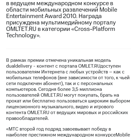
в ведущем международном конкурсе в
области мобильных развлечений Mobile
МТС
Entertainment Award 2010. Награда
о технологиях
присуждена мультимедийному порталу
Достижения
OMLTET.RU в категории «Cross-Platform
Technology».
Интервью
Финансовая
отчетность
В рамках премии отмечена уникальная модель
dualdelivery - контент с портала OMLET.RUдоступен
Контакты
пользователям Интернета с любых устройств – как с
мобильных телефонов (вне зависимости от того, к чьей
Пригласить
сети подключен абонент), так и с персональных
спикера
компьютеров. Сегодня более 3,5 миллиона
пользователей OMLET.RU могут покупать, брать на
м и акционерам
прокат или бесплатно пользоваться широким выбором
Корпоративное
лицензионного музыкального, видео и игрового
управление
контента OMLET.RU от ведущих мировых и российских
правообладателей.
Корпоративный
секретарь
«МТС второй год подряд завоевывает победу в
Раскрытие
наиболее престижном международном конкурсеMobile