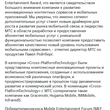
информации
Entertainment Award, что является свидетельством
Информация
большого внимания компании к развитию
акционерам
инновационных контентных сервисов и мобильных
Документы
приложений. Мы уверены, что именно сегмент
ПАО
дополнительных услуг станет новым драйвером для
"МТС"
роста и развития рынка мобильной связи, и лидерство
Собрания
МТС в области разработки и предоставления
акционеров
абонентам мобильных услуг с уникальной
Личный
функциональностью позволяет компании предоставить
кабинет
абонентам качественно новый уровень пользования
акционера
мобильными сервисами», - отметил директор МТС по
Акционерный
продуктам Павел Ройтберг.
капитал
Контроль
В категории «Cross-PlatformTechnology» были
и
представлены комплексные инновационные проекты и
аудит
мобильные приложения, созданные с использованием
Рынок
возможностей различных платформ, и
акций
продемонстрировавшие в прошлом году динамичное
развитие и коммерческий успех. В номинации «Cross-
Описание
FlatformTechnology» с МТС соперничали такие
Программа
компании как Gracenote, Hugama Mobile, IMIMobile,
приобретения
Infrared5.
Порядок
выкупа
Победителиконкурса Mobile Entertainment Forum (MEF