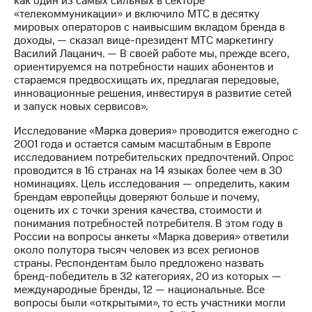
как один из самых сильных в секторе
информации
«телекоммуникации» и включило МТС в десятку
Информация
мировых операторов с наивысшим вкладом бренда в
акционерам
доходы, — сказал вице-президент МТС маркетингу
Документы
Василий Лацанич. — В своей работе мы, прежде всего,
ПАО
ориентируемся на потребности наших абонентов и
"МТС"
стараемся предвосхищать их, предлагая передовые,
Собрания
инновационные решения, инвестируя в развитие сетей
акционеров
и запуск новых сервисов».
Личный
кабинет
Исследование «Марка доверия» проводится ежегодно с
акционера
2001 года и остается самым масштабным в Европе
Акционерный
исследованием потребительских предпочтений. Опрос
капитал
проводится в 16 странах на 14 языках более чем в 30
Контроль
номинациях. Цель исследования — определить, каким
и
брендам европейцы доверяют больше и почему,
аудит
оценить их с точки зрения качества, стоимости и
Рынок
понимания потребностей потребителя. В этом году в
акций
России на вопросы анкеты «Марка доверия» ответили
около полутора тысяч человек из всех регионов
Описание
страны. Респондентам было предложено назвать
Программа
бренд-победитель в 32 категориях, 20 из которых —
приобретения
международные бренды, 12 — национальные. Все
Порядок
вопросы были «открытыми», то есть участники могли
выкупа