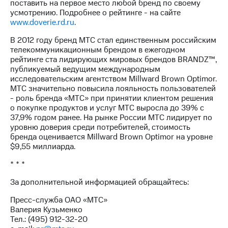
поставить на первое место любой бренд по своему
акций
усмотрению. Подробнее о рейтинге - на сайте
Дивиденды
www.doverie.rd.ru
.
Рынок
облигаций
В 2012 году бренд МТС стал единственным российским
телекоммуникационным брендом в ежегодном
Описание
рейтинге ста лидирующих мировых брендов BRANDZ™,
Еврооблигации-2023
публикуемый ведущим международным
Уведомление
исследовательским агентством Millward Brown Optimor.
о
МТС значительно повысила лояльность пользователей
погашении
- роль бренда «МТС» при принятии клиентом решения
именных
о покупке продуктов и услуг МТС выросла до 39% с
облигаций
37,9% годом ранее. На рынке России МТС лидирует по
Другое
уровню доверия среди потребителей, стоимость
бренда оценивается Millward Brown Optimor на уровне
Регистратор
$9,55 миллиарда.
Реквизиты
Контакты
* * *
йчивое развитие
и деловая этика
За дополнительной информацией обращайтесь:
На главную
Пресс-служба ОАО «МТС»
Валерия Кузьменко
Тел.: (495) 912-32-20