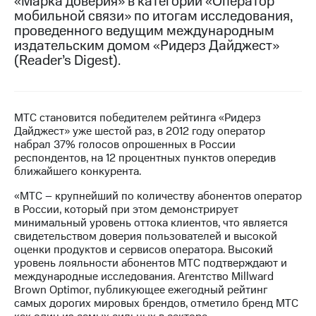
«Марка доверия» в категории «Оператор
мобильной связи» по итогам исследования,
МТС
проведенного ведущим международным
о технологиях
издательским домом «Ридерз Дайджест»
(Reader’s Digest).
Достижения
Интервью
Финансовая
МТС становится победителем рейтинга «Ридерз
отчетность
Дайджест» уже шестой раз, в 2012 году оператор
набрал 37% голосов опрошенных в России
Контакты
респондентов, на 12 процентных пунктов опередив
ближайшего конкурента.
Пригласить
«МТС – крупнейший по количеству абонентов оператор
спикера
в России, который при этом демонстрирует
минимальный уровень оттока клиентов, что является
м и акционерам
свидетельством доверия пользователей и высокой
Корпоративное
оценки продуктов и сервисов оператора. Высокий
управление
уровень лояльности абонентов МТС подтверждают и
международные исследования. Агентство Millward
Корпоративный
Brown Optimor, публикующее ежегодный рейтинг
секретарь
самых дорогих мировых брендов, отметило бренд МТС
Раскрытие