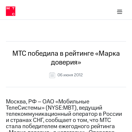
О
сторам и акционерам
Комплаенс и деловая этика
Устойчивое развитие
Медиа-центр
О МТС
О МТС
На главную
компании
О
компании
Стратегия
Стратегия
Все Новости
Карьера
в МТС
Карьера
в МТС
Пресс-
МТС победила в рейтинге «Марка
релизы
История
доверия»
компании
МТС
о технологиях
Руководство
06 июня 2012
региона
Правовая
информация
Москва, РФ – ОАО «Мобильные
ТелеCистемы» (NYSE:MBT), ведущий
Контакты
телекоммуникационный оператор в России
и странах СНГ, сообщает о том, что МТС
Медиа-центр
Пресс-
стала победителем ежегодного рейтинга
релизы