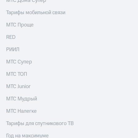
МТС Дома Супер
Тарифы мобильной связи
МТС Проще
RED
РИИЛ
МТС Супер
МТС ТОП
МТС Junior
МТС Мудрый
МТС Налегке
Тарифы для спутникового ТВ
Год на максимуме