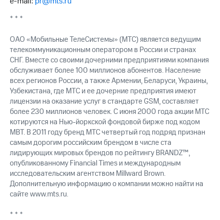
e-mail:
pr@mts.ru
* * *
ОАО «Мобильные ТелеСистемы» (МТС) является ведущим
телекоммуникационным оператором в России и странах
СНГ. Вместе со своими дочерними предприятиями компания
обслуживает более 100 миллионов абонентов. Население
всех регионов России, а также Армении, Беларуси, Украины,
Узбекистана, где МТС и ее дочерние предприятия имеют
лицензии на оказание услуг в стандарте GSM, составляет
более 230 миллионов человек. С июня 2000 года акции МТС
котируются на Нью-йоркской фондовой бирже под кодом
MBT. В 2011 году бренд МТС четвертый год подряд признан
самым дорогим российским брендом в числе ста
лидирующих мировых брендов по рейтингу BRANDZ™,
опубликованному Financial Times и международным
исследовательским агентством Millward Brown.
Дополнительную информацию о компании можно найти на
сайте www.mts.ru.
* * *