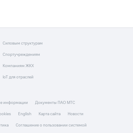
Силовым структурам
Спортучреждениям
Компаниям ЖКХ
IoT для отраслей
ие информации
Документы ПАО МТС
ookies
English
Карта сайта
Новости
этика
Соглашение о пользовании системой