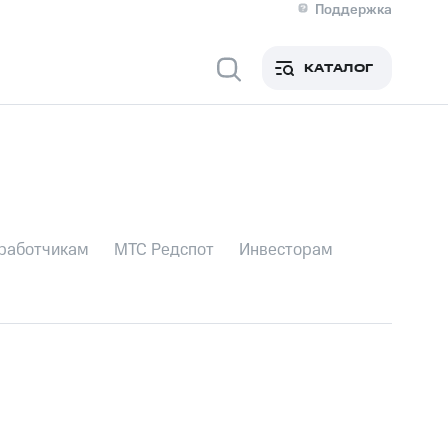
Поддержка
Органам власти
Силовым структурам
КАТАЛОГ
Образованию
Спортивным организациям
Компаниям ЖКХ
Экологам
работчикам
МТС Редспот
Инвесторам