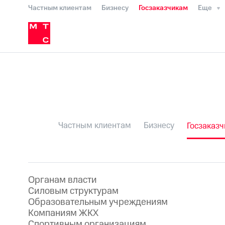
Частным клиентам
Бизнесу
Госзаказчикам
Еще
Спортивным организациям
Силовым структурам
Органам власти
Образованию
Компаниям ЖКХ
Экологам
Частным клиентам
Бизнесу
Госзаказ
Органам власти
Силовым структурам
Образовательным учреждениям
Компаниям ЖКХ
Спортивным организациям