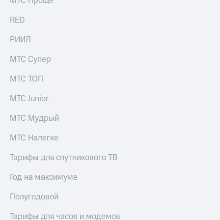
МТС Проще
акций
Дивиденды
RED
Рынок
облигаций
РИИЛ
Описание
МТС Супер
Еврооблигации-2023
Уведомление
МТС ТОП
о
погашении
МТС Junior
именных
облигаций
МТС Мудрый
Другое
Регистратор
МТС Налегке
Реквизиты
Контакты
Тарифы для спутникового ТВ
йчивое развитие
и деловая этика
Год на максимуме
На главную
Полугодовой
Тарифы для часов и модемов