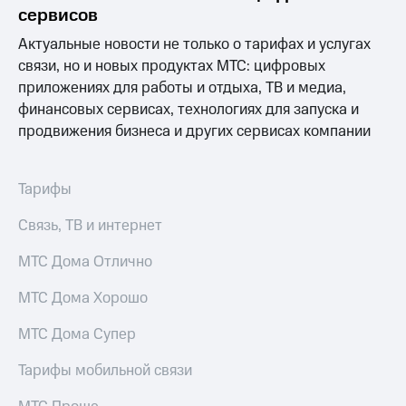
информации
сервисов
Информация
акционерам
Актуальные новости не только о тарифах и услугах
Документы
связи, но и новых продуктах МТС: цифровых
ПАО
приложениях для работы и отдыха, ТВ и медиа,
"МТС"
Собрания
финансовых сервисах, технологиях для запуска и
акционеров
продвижения бизнеса и других сервисах компании
Личный
кабинет
акционера
Тарифы
Акционерный
капитал
Связь, ТВ и интернет
Контроль
и
МТС Дома Отлично
аудит
Рынок
акций
МТС Дома Хорошо
Описание
МТС Дома Супер
Программа
приобретения
Тарифы мобильной связи
Порядок
выкупа