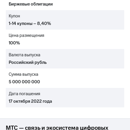
Биржевые облигации
МТС
о технологиях
Купон
1-14 купоны – 8,40%
Достижения
Цена размещения
Интервью
100%
Финансовая
отчетность
Валюта выпуска
Российский рубль
Контакты
Сумма выпуска
Пригласить
спикера
5 000 000 000
м и акционерам
Дата погашения
Корпоративное
17 октября 2022 года
управление
Корпоративный
секретарь
Раскрытие
МТС — связь и экосистема цифровых