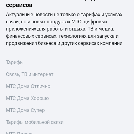
информации
сервисов
Информация
акционерам
Актуальные новости не только о тарифах и услугах
Документы
связи, но и новых продуктах МТС: цифровых
ПАО
приложениях для работы и отдыха, ТВ и медиа,
"МТС"
Собрания
финансовых сервисах, технологиях для запуска и
акционеров
продвижения бизнеса и других сервисах компании
Личный
кабинет
акционера
Тарифы
Акционерный
капитал
Связь, ТВ и интернет
Контроль
и
МТС Дома Отлично
аудит
Рынок
акций
МТС Дома Хорошо
Описание
МТС Дома Супер
Программа
приобретения
Тарифы мобильной связи
Порядок
выкупа