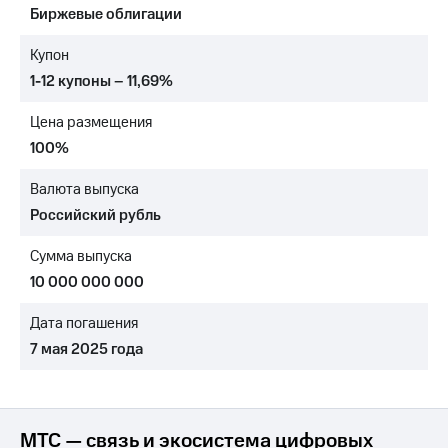
Биржевые облигации
МТС
о технологиях
Купон
1-12 купоны – 11,69%
Достижения
Цена размещения
Интервью
100%
Финансовая
отчетность
Валюта выпуска
Российский рубль
Контакты
Сумма выпуска
Пригласить
спикера
10 000 000 000
м и акционерам
Дата погашения
Корпоративное
7 мая 2025 года
управление
Корпоративный
секретарь
Раскрытие
МТС — связь и экосистема цифровых