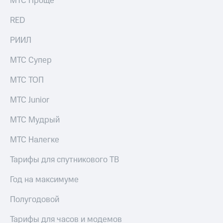
МТС Проще
акций
Дивиденды
RED
Рынок
облигаций
РИИЛ
Описание
МТС Супер
Еврооблигации-2023
Уведомление
МТС ТОП
о
погашении
МТС Junior
именных
облигаций
МТС Мудрый
Другое
Регистратор
МТС Налегке
Реквизиты
Контакты
Тарифы для спутникового ТВ
йчивое развитие
и деловая этика
Год на максимуме
На главную
Полугодовой
Тарифы для часов и модемов