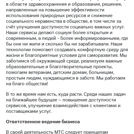
информации
в области здравоохранения и образования, решения,
Информация
направленные на повышение эффективности
акционерам
использования природных ресурсов и снижение
Документы
социального неравенства в обществе, в том числе за
ПАО
счёт улучшения доступности социально важных услуг.
"МТС"
Наши сервисы делают социум более открытым и
Собрания
современным, а людей - более информированными, где
акционеров
бы они ни жили и сколько бы ни зарабатывали. Наши
Личный
технологии помогают создавать комфортную среду для
кабинет
жизни и благоприятные условия для саморазвития. Мы
акционера
заботимся об окружающей среде, реализуем важные
Акционерный
образовательные и благотворительные проекты,
капитал
помогаем ветеранам, детским домам, больницам,
Контроль
простым людям, нуждающимся в заботе. Мы работаем
и
на благо общества!
аудит
Рынок
В то же время нам есть, куда расти. Среди наших задач
акций
на ближайшее будущее – повышение доступности
сервисов, улучшение взаимодействия с клиентами и
Описание
поставщиками услуг.
Программа
приобретения
Ответственное ведение бизнеса
Порядок
выкупа
В своей деятельность МТС следует принципам