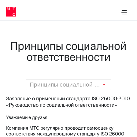
О
сторам и акционерам
Комплаенс и деловая этика
Устойчивое развитие
Медиа-центр
О МТС
О МТС
На главную
компании
О
компании
Стратегия
Стратегия
Карьера
Принципы социальной
в МТС
Карьера
в МТС
ответственности
Пресс-
релизы
История
компании
МТС
о технологиях
Руководство
региона
Принципы социальной ответственности
Правовая
Заявление о применении стандарта ISO 26000:2010
информация
«Руководство по социальной ответственности»
Контакты
Уважаемые друзья!
Медиа-центр
Компания МТС регулярно проводит самооценку
Пресс-
соответствия международному стандарту ISO 26000
релизы