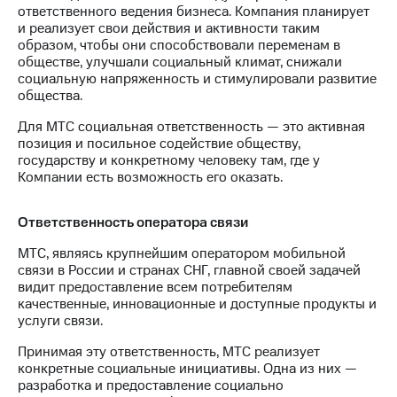
акций
ответственного ведения бизнеса. Компания планирует
Дивиденды
и реализует свои действия и активности таким
Рынок
образом, чтобы они способствовали переменам в
облигаций
обществе, улучшали социальный климат, снижали
социальную напряженность и стимулировали развитие
Описание
общества.
Еврооблигации-2023
Для МТС социальная ответственность — это активная
Уведомление
позиция и посильное содействие обществу,
о
государству и конкретному человеку там, где у
погашении
Компании есть возможность его оказать.
именных
облигаций
Другое
Ответственность оператора связи
Регистратор
МТС, являясь крупнейшим оператором мобильной
Реквизиты
связи в России и странах СНГ, главной своей задачей
Контакты
видит предоставление всем потребителям
йчивое развитие
качественные, инновационные и доступные продукты и
и деловая этика
услуги связи.
На главную
Принимая эту ответственность, МТС реализует
конкретные социальные инициативы. Одна из них —
разработка и предоставление социально