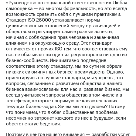
«Руководство по социальной ответственности». Любая
самооценка — во многом формальность, но это всегда
МТС
возможность сравнить себя с лучшими практиками.
о технологиях
Стандарт ISO 26000 устанавливает нормы
цивилизованных отношений между организацией и
Достижения
обществом и регулирует самые разные аспекты,
начиная с соблюдения прав человека и заканчивая
Интервью
влиянием на окружающую среду. Этот стандарт
отличается от прочих ISO тем, что соответствовать ему
Финансовая
нас не обязывает ни один из регуляторов и ни одно из
отчетность
бизнес-сообществ. Инициативно подтвердив
соответствие этому стандарту, мы по сути не обрели
Контакты
никаких сиюминутных бизнес-преимуществ. Однако,
ориентируясь на лучшие стандарты, мы уверены, что
Пригласить
вопросы, связанные с развитием общества и нашего
спикера
бизнеса взаимосвязаны для нас и, развивая бизнес, мы
всегда учитываем запросы общества в том числе и в
м и акционерам
тех сферах, которые напрямую не касаются наших
Корпоративное
текущих бизнес-задач. Зачем мы это делаем? Потому
управление
что понимаем, что любая общественная проблема
несомненно затронет каждого из нас в будущем, если
Корпоративный
обретет статус бедствия.
секретарь
Раскрытие
Поэтому в центре нашего внимания — разработки услуг