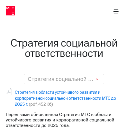
О
сторам и акционерам
Комплаенс и деловая этика
Устойчивое развитие
Медиа-центр
О МТС
О МТС
На главную
компании
О
компании
Стратегия
Стратегия
Карьера
Стратегия социальной
в МТС
Карьера
в МТС
ответственности
Пресс-
релизы
История
компании
МТС
о технологиях
Руководство
региона
Стратегия социальной ответственности
Правовая
Стратегия в области устойчивого развития и
информация
корпоративной социальной ответственности МТС до
2025 г.
(pdf, 452 Кб)
Контакты
Перед вами обновленная Стратегия МТС в области
Медиа-центр
устойчивого развития и корпоративной социальной
Пресс-
ответственности до 2025 года.
релизы