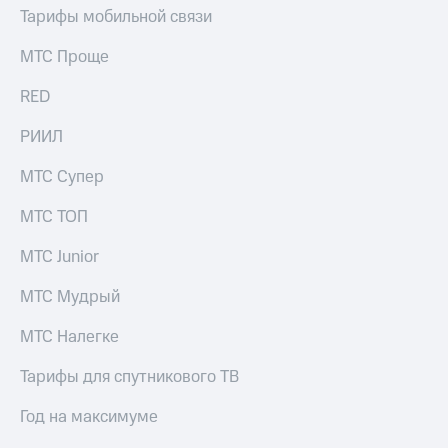
акций
Тарифы мобильной связи
Дивиденды
Рынок
МТС Проще
облигаций
RED
Описание
Еврооблигации-2023
РИИЛ
Уведомление
о
МТС Супер
погашении
именных
МТС ТОП
облигаций
Другое
МТС Junior
Регистратор
МТС Мудрый
Реквизиты
Контакты
МТС Налегке
йчивое развитие
и деловая этика
Тарифы для спутникового ТВ
На главную
Год на максимуме