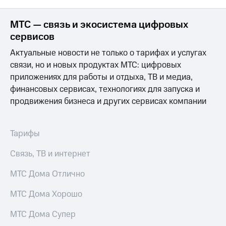
информации
Информация
акционерам
МТС — связь и экосистема цифровых
Документы
сервисов
ПАО
"МТС"
Актуальные новости не только о тарифах и услугах
Собрания
связи, но и новых продуктах МТС: цифровых
акционеров
приложениях для работы и отдыха, ТВ и медиа,
Личный
кабинет
финансовых сервисах, технологиях для запуска и
акционера
продвижения бизнеса и других сервисах компании
Акционерный
капитал
Контроль
Тарифы
и
аудит
Связь, ТВ и интернет
Рынок
акций
МТС Дома Отлично
Описание
МТС Дома Хорошо
Программа
приобретения
Порядок
МТС Дома Супер
выкупа