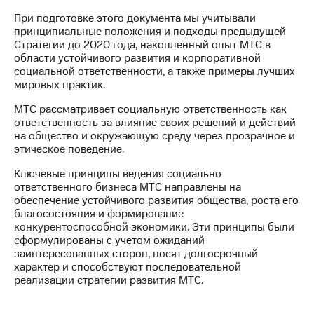
При подготовке этого документа мы учитывали
МТС
принципиальные положения и подходы предыдущей
о технологиях
Стратегии до 2020 года, накопленный опыт МТС в
области устойчивого развития и корпоративной
Достижения
социальной ответственности, а также примеры лучших
мировых практик.
Интервью
МТС рассматривает социальную ответственность как
Финансовая
ответственность за влияние своих решений и действий
отчетность
на общество и окружающую среду через прозрачное и
этическое поведение.
Контакты
Ключевые принципы ведения социально
Пригласить
ответственного бизнеса МТС направлены на
спикера
обеспечение устойчивого развития общества, роста его
благосостояния и формирование
м и акционерам
конкурентоспособной экономики. Эти принципы были
Корпоративное
сформулированы с учетом ожиданий
управление
заинтересованных сторон, носят долгосрочный
характер и способствуют последовательной
Корпоративный
реализации стратегии развития МТС.
секретарь
Раскрытие