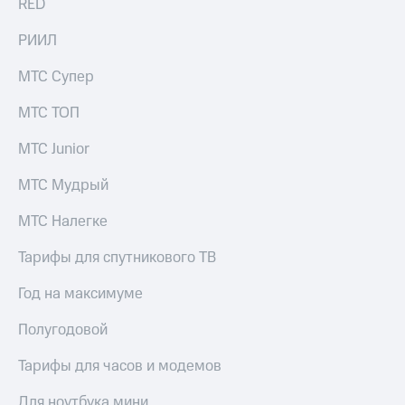
RED
информации
Информация
акционерам
РИИЛ
Документы
ПАО
МТС Супер
"МТС"
Собрания
МТС ТОП
акционеров
Личный
МТС Junior
кабинет
акционера
МТС Мудрый
Акционерный
капитал
МТС Налегке
Контроль
и
Тарифы для спутникового ТВ
аудит
Рынок
Год на максимуме
акций
Полугодовой
Описание
Программа
приобретения
Тарифы для часов и модемов
Порядок
выкупа
Для ноутбука мини