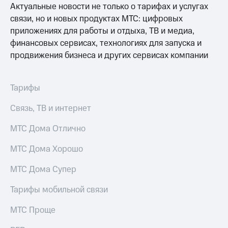
Актуальные новости не только о тарифах и услугах
МТС
связи, но и новых продуктах МТС: цифровых
о технологиях
приложениях для работы и отдыха, ТВ и медиа,
финансовых сервисах, технологиях для запуска и
Достижения
продвижения бизнеса и других сервисах компании
Интервью
Финансовая
Тарифы
отчетность
Связь, ТВ и интернет
Контакты
МТС Дома Отлично
Пригласить
спикера
МТС Дома Хорошо
м и акционерам
МТС Дома Супер
Корпоративное
управление
Тарифы мобильной связи
Корпоративный
МТС Проще
секретарь
Раскрытие