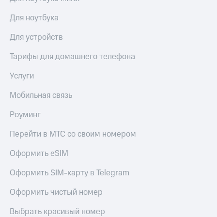
акций
Дивиденды
Для ноутбука
Рынок
облигаций
Для устройств
Описание
Тарифы для домашнего телефона
Еврооблигации-2023
Уведомление
Услуги
о
погашении
Мобильная связь
именных
облигаций
Роуминг
Другое
Перейти в МТС со своим номером
Регистратор
Реквизиты
Оформить eSIM
Контакты
йчивое развитие
Оформить SIM-карту в Telegram
и деловая этика
На главную
Оформить чистый номер
Выбрать красивый номер