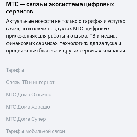
МТС — связь и экосистема цифровых
МТС
сервисов
о технологиях
Актуальные новости не только о тарифах и услугах
Достижения
связи, но и новых продуктах МТС: цифровых
приложениях для работы и отдыха, ТВ и медиа,
Интервью
финансовых сервисах, технологиях для запуска и
продвижения бизнеса и других сервисах компании
Финансовая
отчетность
Контакты
Тарифы
Пригласить
Связь, ТВ и интернет
спикера
МТС Дома Отлично
м и акционерам
Корпоративное
МТС Дома Хорошо
управление
МТС Дома Супер
Корпоративный
секретарь
Тарифы мобильной связи
Раскрытие