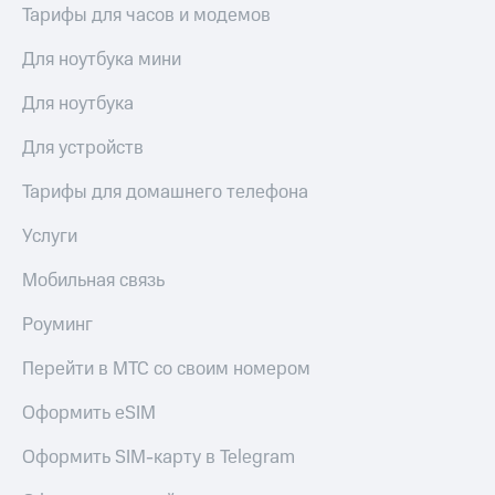
акций
Тарифы для часов и модемов
Дивиденды
Рынок
Для ноутбука мини
облигаций
Для ноутбука
Описание
Еврооблигации-2023
Для устройств
Уведомление
о
Тарифы для домашнего телефона
погашении
именных
Услуги
облигаций
Другое
Мобильная связь
Регистратор
Роуминг
Реквизиты
Контакты
Перейти в МТС со своим номером
йчивое развитие
и деловая этика
Оформить eSIM
На главную
Оформить SIM-карту в Telegram