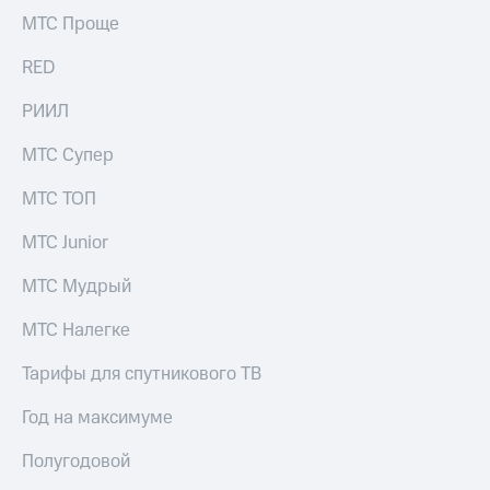
информации
МТС Проще
Информация
акционерам
RED
Документы
ПАО
"МТС"
РИИЛ
Собрания
акционеров
МТС Супер
Личный
кабинет
МТС ТОП
акционера
Акционерный
МТС Junior
капитал
Контроль
МТС Мудрый
и
аудит
МТС Налегке
Рынок
акций
Тарифы для спутникового ТВ
Описание
Год на максимуме
Программа
приобретения
Полугодовой
Порядок
выкупа