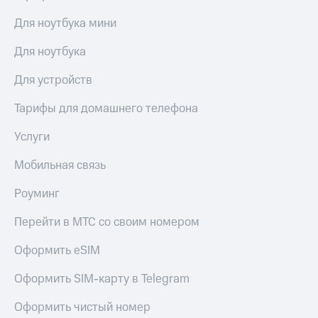
акций
Дивиденды
Для ноутбука мини
Рынок
облигаций
Для ноутбука
Описание
Для устройств
Еврооблигации-2023
Уведомление
Тарифы для домашнего телефона
о
погашении
Услуги
именных
облигаций
Мобильная связь
Другое
Роуминг
Регистратор
Реквизиты
Перейти в МТС со своим номером
Контакты
йчивое развитие
Оформить eSIM
и деловая этика
На главную
Оформить SIM-карту в Telegram
Оформить чистый номер