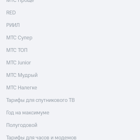
МТС Проще
информации
Информация
RED
акционерам
Документы
РИИЛ
ПАО
"МТС"
Собрания
МТС Супер
акционеров
Личный
МТС ТОП
кабинет
акционера
МТС Junior
Акционерный
капитал
МТС Мудрый
Контроль
и
МТС Налегке
аудит
Рынок
Тарифы для спутникового ТВ
акций
Год на максимуме
Описание
Программа
Полугодовой
приобретения
Порядок
Тарифы для часов и модемов
выкупа