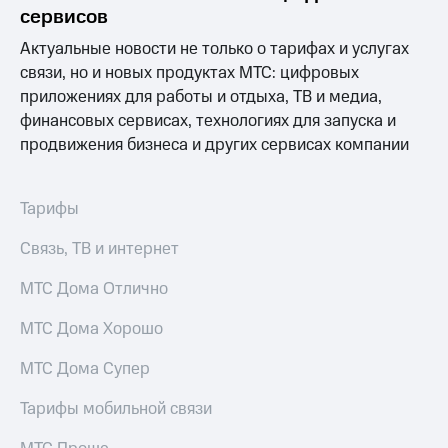
сервисов
МТС
Актуальные новости не только о тарифах и услугах
о технологиях
связи, но и новых продуктах МТС: цифровых
Достижения
приложениях для работы и отдыха, ТВ и медиа,
финансовых сервисах, технологиях для запуска и
Интервью
продвижения бизнеса и других сервисах компании
Финансовая
отчетность
Тарифы
Контакты
Связь, ТВ и интернет
Пригласить
спикера
МТС Дома Отлично
м и акционерам
МТС Дома Хорошо
Корпоративное
управление
МТС Дома Супер
Корпоративный
Тарифы мобильной связи
секретарь
Раскрытие