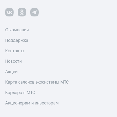
Смартфоны
Наушники
и
колонки
О компании
Умные
часы
Поддержка
и
трекеры
Контакты
Умный
Новости
дом
Акции
Планшеты
Акции
Карта салонов экосистемы МТС
и
скидки
Карьера в МТС
Все
Акционерам и инвесторам
товары