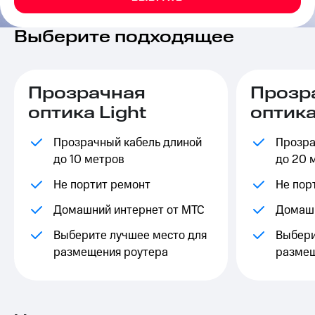
на связь
Выберите подходящее
Роуминг
Тарифы
RED,
Семейная
РИИЛ
группа
и МТС
Прозрачная
Прозр
Супер
Заказать
дешевле
оптика Light
оптика
SIM-
при
карту
оплате
Прозрачный кабель длиной
Прозра
с карты
Оформить
до 10 метров
МТС
до 20 
eSIM
Деньги
Не портит ремонт
Не пор
SIM-
Выберите
Домашний интернет от МТС
Домашн
карта
и подключите
для
ТВ
Выберите лучшее место для
Выбери
иностранцев
с выгодным
размещения роутера
размещ
тарифом
Оформить
чистый
Тарифы
номер
Интернет,