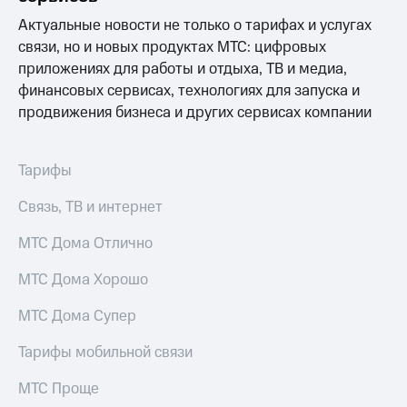
Услуги
290 ₽/
Актуальные новости не только о тарифах и услугах
мес
Акции
связи, но и новых продуктах МТС: цифровых
приложениях для работы и отдыха, ТВ и медиа,
МТС
Домашний
Premium
финансовых сервисах, технологиях для запуска и
интернет
продвижения бизнеса и других сервисах компании
Подписка
Домашнее
на гигабайты
ТВ
интернета,
Тарифы
фильмы,
Спутниковое
музыка
ТВ
Связь, ТВ и интернет
и многое
другое
Домашний
Семейная
МТС Дома Отлично
телефон
группа
МТС Дома Хорошо
Перейти
Скидка
в МТС
на тарифы,
МТС Дома Супер
со своим
общие
номером
подписки
Тарифы мобильной связи
и услуги,
Поддержка
доступ
МТС Проще
к геолокации