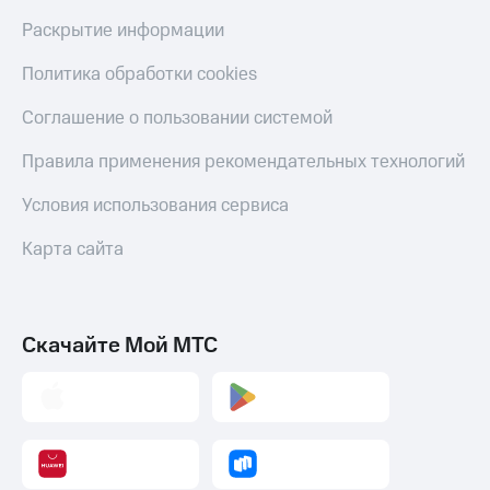
Пополнить
Раскрытие информации
номер
другого
Политика обработки cookies
оператора
Соглашение о пользовании системой
Оплата
интернета
Правила применения рекомендательных технологий
и
ТВ
Условия использования сервиса
Переводы
с
Карта сайта
телефона
на карту
МТС Pay
Скачайте Мой МТС
Оплата
по QR-
коду
за границей
тернет-магазин