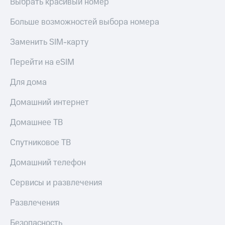
Выбрать красивый номер
МТС
КИОН
Деньги
Строки
Больше возможностей выбора номера
МТС
Накопления
Live
Заменить SIM-карту
Откладывайте
Гудок
Перейти на eSIM
деньги
и получайте
Мой
Для дома
доход 15%
МТС
Акции
Домашний интернет
Условия
Все
пополнения
приложения
Домашнее ТВ
Финансы
Скидка
Инвестиции
30%
Спутниковое ТВ
на связь
Получайте
Домашний телефон
доход
онлайн
Тарифы
Страхование
RED,
Сервисы и развлечения
РИИЛ
Покупка
и МТС Супер
Развлечения
полисов
дешевле
онлайн
при оплате
Безопасность