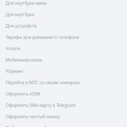
Live
и не
Для ноутбука мини
только
Гудок
Для ноутбука
Безопасность
Мой
Для устройств
МТС
Финансы
Тарифы для домашнего телефона
Все
Детям
приложения
и родителям
Услуги
Инвестиции
Здоровье
Мобильная связь
и фитнес
Получайте
Роуминг
доход
Приложения
онлайн
от МТС
Страхование
Перейти в МТС со своим номером
Акции
Покупка
Оформить eSIM
полисов
Приложения
онлайн
Оформить SIM-карту в Telegram
КИОН
Скидка 30%
на связь
КИОН
Оформить чистый номер
Музыка
С картой