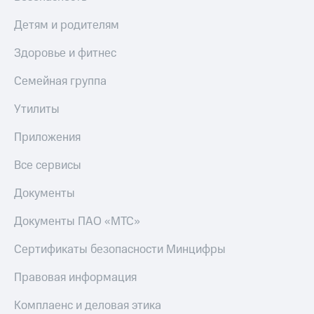
Скидка 30%
с карты
на связь
МТС Деньги
Детям и родителям
С картой
Обзоры
Здоровье и фитнес
МТС
товаров
Деньги
Семейная группа
МТС
Скидки
Накопления
до 40%
Утилиты
на смартфоны
Откладывайте
Приложения
деньги
при
и получайте
покупке
Все сервисы
доход 15%
со связью
Платежи
МТС
Документы
и
переводы
Документы ПАО «МТС»
Пополнить
номер
Сертификаты безопасности Минцифры
МТС
Правовая информация
Настройки
автоплатежа
Комплаенс и деловая этика