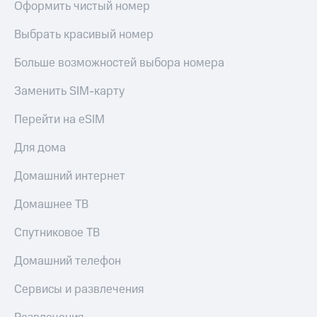
Оформить чистый номер
МТС
КИОН
Деньги
Строки
Выбрать красивый номер
МТС
Накопления
Live
Больше возможностей выбора номера
Откладывайте
Гудок
деньги
Заменить SIM-карту
и получайте
Мой
доход 15%
Перейти на eSIM
МТС
Акции
Условия
Для дома
Все
пополнения
приложения
Домашний интернет
Финансы
Скидка
Инвестиции
30%
Домашнее ТВ
на связь
Получайте
доход
Спутниковое ТВ
онлайн
Тарифы
Страхование
RED,
Домашний телефон
РИИЛ
Покупка
и МТС Супер
Сервисы и развлечения
полисов
дешевле
онлайн
при оплате