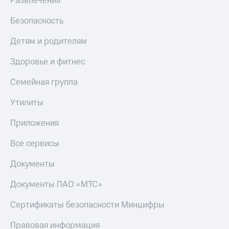
Развлечения
Скидка 30%
с карты
на связь
МТС Деньги
Безопасность
С картой
Обзоры
Детям и родителям
МТС
товаров
Деньги
Здоровье и фитнес
МТС
Скидки
Накопления
до 40%
Семейная группа
на смартфоны
Откладывайте
деньги
Утилиты
при
и получайте
покупке
доход 15%
Приложения
со связью
Платежи
МТС
и
Все сервисы
переводы
Документы
Пополнить
номер
Документы ПАО «МТС»
МТС
Сертификаты безопасности Минцифры
Настройки
автоплатежа
Правовая информация