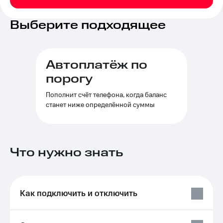
на связь
Выберите подходящее
Роуминг
Тарифы
RED,
Семейная
РИИЛ
группа
и МТС
Автоплатёж по
Супер
Заказать
дешевле
порогу
SIM-
при
карту
оплате
Пополнит счёт телефона, когда баланс
с карты
станет ниже определённой суммы
Оформить
МТС
eSIM
Деньги
SIM-
Выберите
карта
Что нужно знать
и подключите
для
ТВ
иностранцев
с выгодным
тарифом
Оформить
Как подключить и отключить
чистый
Тарифы
номер
Интернет,