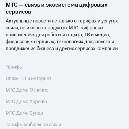
Услуги
МТС — связь и экосистема цифровых
290 ₽/
мес
сервисов
Акции
Актуальные новости не только о тарифах и услугах
МТС
Домашний
Premium
связи, но и новых продуктах МТС: цифровых
интернет
приложениях для работы и отдыха, ТВ и медиа,
Подписка
финансовых сервисах, технологиях для запуска и
Домашнее
на гигабайты
ТВ
продвижения бизнеса и других сервисах компании
интернета,
фильмы,
Спутниковое
музыка
ТВ
и многое
Тарифы
другое
Домашний
Семейная
Связь, ТВ и интернет
телефон
группа
МТС Дома Отлично
Перейти
Скидка
в МТС
на тарифы,
МТС Дома Хорошо
со своим
общие
номером
подписки
МТС Дома Супер
и услуги,
Поддержка
доступ
Тарифы мобильной связи
к геолокации