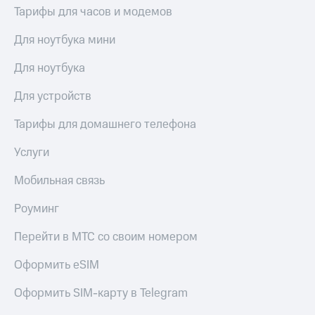
Live
и не
Тарифы для часов и модемов
только
Гудок
Для ноутбука мини
Безопасность
Мой
Для ноутбука
МТС
Финансы
Для устройств
Все
Детям
приложения
и родителям
Тарифы для домашнего телефона
Инвестиции
Здоровье
Услуги
и фитнес
Получайте
доход
Мобильная связь
Приложения
онлайн
от МТС
Страхование
Роуминг
Акции
Покупка
Перейти в МТС со своим номером
полисов
Приложения
онлайн
КИОН
Оформить eSIM
Скидка 30%
на связь
КИОН
Оформить SIM-карту в Telegram
Музыка
С картой