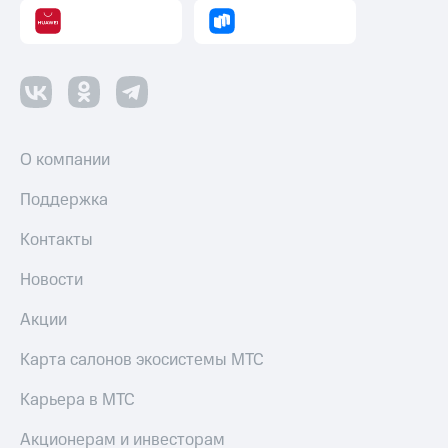
Смартфоны
Наушники
и
колонки
Умные
часы
О компании
и
трекеры
Поддержка
Умный
дом
Контакты
Планшеты
Новости
Акции
Акции
и
скидки
Карта салонов экосистемы МТС
Все
Карьера в МТС
товары
Акционерам и инвесторам