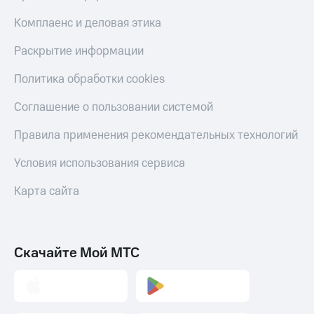
Пополнить
Комплаенс и деловая этика
номер
другого
Раскрытие информации
оператора
Политика обработки cookies
Оплата
интернета
и
Соглашение о пользовании системой
ТВ
Правила применения рекомендательных технологий
Переводы
с
Условия использования сервиса
телефона
на карту
Карта сайта
МТС Pay
Оплата
Скачайте Мой МТС
по QR-
коду
за границей
тернет-магазин