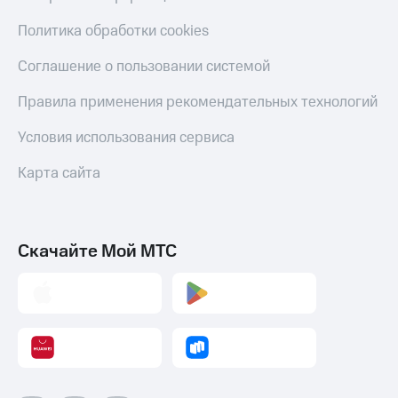
Скидка 30%
с карты
на связь
МТС Деньги
Политика обработки cookies
С картой
Обзоры
Соглашение о пользовании системой
МТС
товаров
Деньги
Правила применения рекомендательных технологий
МТС
Скидки
Накопления
до 40%
Условия использования сервиса
на смартфоны
Откладывайте
Карта сайта
деньги
при
и получайте
покупке
доход 15%
со связью
Платежи
МТС
и
Скачайте Мой МТС
переводы
Пополнить
номер
МТС
Настройки
автоплатежа