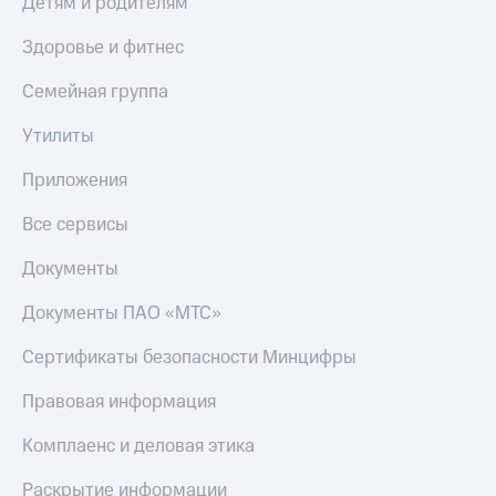
Детям и родителям
МТС
КИОН
Деньги
Строки
Здоровье и фитнес
МТС
Накопления
Live
Семейная группа
Откладывайте
Гудок
Утилиты
деньги
и получайте
Мой
Приложения
доход 15%
МТС
Акции
Все сервисы
Условия
Все
пополнения
приложения
Документы
Финансы
Скидка
Инвестиции
30%
Документы ПАО «МТС»
на связь
Получайте
Сертификаты безопасности Минцифры
доход
онлайн
Тарифы
Правовая информация
Страхование
RED,
РИИЛ
Покупка
и МТС Супер
Комплаенс и деловая этика
полисов
дешевле
онлайн
при оплате
Раскрытие информации