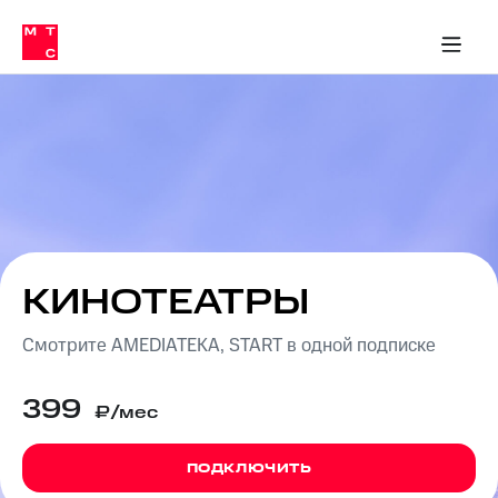
Перенести
ка 30% на связь
обильная связь
Сервисы и подписки
Интернет-магазин
Для дома
Скидка 30% на связь
Личные кабинеты
Финансы
Приложения
номер
ичные кабинеты
в МТС
Мобильная
связь
Тарифы
Интернет
и
ТВ
Услуги
Спутниковое
ТВ
Роуминг
МТС
КИНОТЕАТРЫ
Деньги
Личный
кабинет
Смотрите AMEDIATEKA, START в одной подписке
Мобильная связь
Скачать
Перенести
приложение
номер
399
Мой
в МТС
₽/мес
МТС
Акции
Тарифы
ПОДКЛЮЧИТЬ
Скидка 30%
Услуги