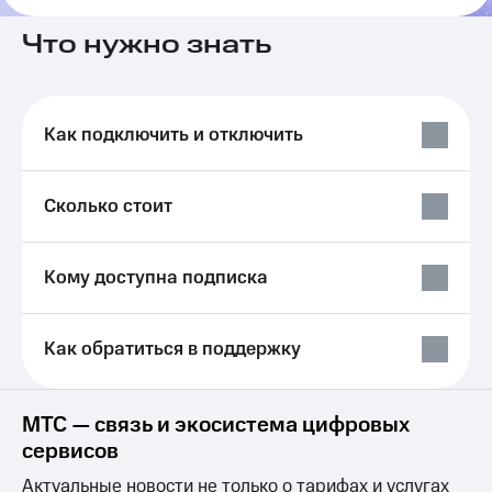
на связь
Что нужно знать
Роуминг
Тарифы
RED,
Семейная
РИИЛ
группа
и МТС
Как подключить и отключить
Супер
Заказать
дешевле
SIM-
при
карту
Сколько стоит
оплате
с карты
Оформить
МТС
eSIM
Деньги
Кому доступна подписка
SIM-
Выберите
карта
и подключите
Как обратиться в поддержку
для
ТВ
иностранцев
с выгодным
тарифом
Оформить
МТС — связь и экосистема цифровых
чистый
Тарифы
сервисов
номер
Интернет,
Актуальные новости не только о тарифах и услугах