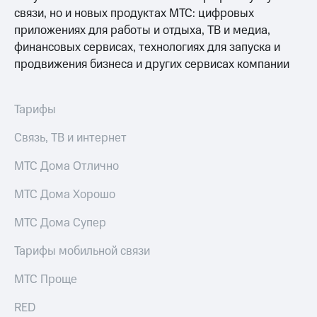
Выбрать
ТВ и телефон
связи, но и новых продуктах МТС: цифровых
красивый
для дома
номер
приложениях для работы и отдыха, ТВ и медиа,
Услуги
финансовых сервисах, технологиях для запуска и
Заменить
продвижения бизнеса и других сервисах компании
SIM-
Личный
карту
кабинет
интернета
Тарифы
Перейти
и
на
ТВ
eSIM
Связь, ТВ и интернет
Личный
кабинет
Для дома
спутникового
МТС Дома Отлично
Выберите
ТВ
и подключите
Скачать
МТС Дома Хорошо
ТВ
приложение
с выгодным
Мой
МТС Дома Супер
тарифом
МТС
Акции
Тарифы мобильной связи
Тарифы
Интернет,
МТС Проще
ТВ и телефон
Видеонаблюдение
для дома
для дома
RED