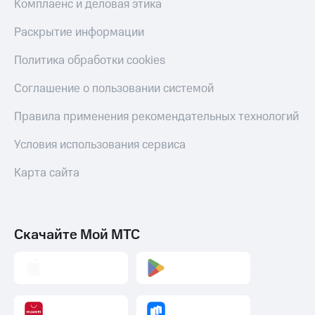
Комплаенс и деловая этика
Скидка 30%
с карты
на связь
МТС Деньги
Раскрытие информации
С картой
Обзоры
Политика обработки cookies
МТС
товаров
Деньги
МТС
Скидки
Соглашение о пользовании системой
Накопления
до 40%
Правила применения рекомендательных технологий
на смартфоны
Откладывайте
деньги
Условия использования сервиса
при
и получайте
покупке
доход 15%
со связью
Карта сайта
Платежи
МТС
и
переводы
Скачайте Мой МТС
Пополнить
номер
МТС
Настройки
автоплатежа