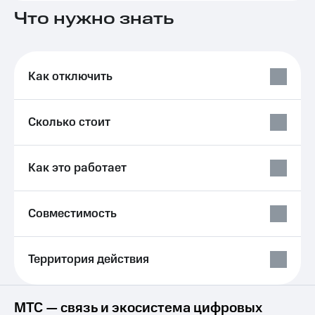
на связь
Что нужно знать
Роуминг
Тарифы
RED,
Семейная
РИИЛ
Как отключить
группа
и МТС
Супер
Заказать
дешевле
SIM-
при
Сколько стоит
карту
оплате
с карты
Оформить
МТС
Как это работает
eSIM
Деньги
SIM-
Выберите
карта
и подключите
Совместимость
для
ТВ
иностранцев
с выгодным
тарифом
Территория действия
Оформить
чистый
Тарифы
номер
Интернет,
МТС — связь и экосистема цифровых