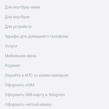
висы и подписки
Сертификаты
МТС
безопасности
Для ноутбука мини
Premium
Всё
Для ноутбука
Подписка
под
на гигабайты
рукой
Для устройств
интернета,
в Мой МТС
фильмы,
Тарифы для домашнего телефона
музыка
Посмотрите,
и многое
что
Услуги
другое
полезного
Семейная
есть
Мобильная связь
группа
в нашем
приложении
Скидка
Роуминг
на тарифы,
КИОН
общие
Перейти в МТС со своим номером
подписки
КИОН
и услуги,
Оформить eSIM
Музыка
доступ
к геолокации
Оформить SIM-карту в Telegram
КИОН
Кино,
Строки
музыка,
Оформить чистый номер
книги