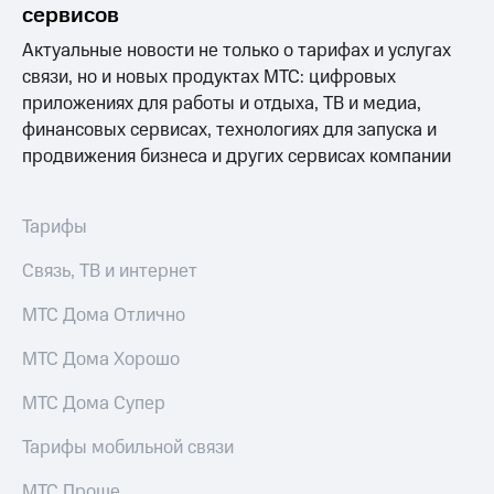
Выбрать
ТВ и телефон
сервисов
красивый
для дома
номер
Актуальные новости не только о тарифах и услугах
Услуги
связи, но и новых продуктах МТС: цифровых
Заменить
приложениях для работы и отдыха, ТВ и медиа,
SIM-
Личный
финансовых сервисах, технологиях для запуска и
карту
кабинет
интернета
продвижения бизнеса и других сервисах компании
Перейти
и
на
ТВ
eSIM
Личный
Тарифы
кабинет
Для дома
спутникового
Связь, ТВ и интернет
Выберите
ТВ
и подключите
Скачать
МТС Дома Отлично
ТВ
приложение
с выгодным
Мой
МТС Дома Хорошо
тарифом
МТС
Акции
МТС Дома Супер
Тарифы
Интернет,
ТВ и телефон
Видеонаблюдение
Тарифы мобильной связи
для дома
для дома
МТС Проще