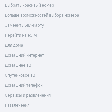
Live
и не
Выбрать красивый номер
только
Гудок
Больше возможностей выбора номера
Безопасность
Мой
МТС
Заменить SIM-карту
Финансы
Все
Перейти на eSIM
Детям
приложения
и родителям
Для дома
Инвестиции
Здоровье
и фитнес
Домашний интернет
Получайте
доход
Приложения
Домашнее ТВ
онлайн
от МТС
Страхование
Спутниковое ТВ
Акции
Покупка
Домашний телефон
полисов
Приложения
онлайн
КИОН
Сервисы и развлечения
Скидка 30%
на связь
КИОН
Развлечения
Музыка
С картой