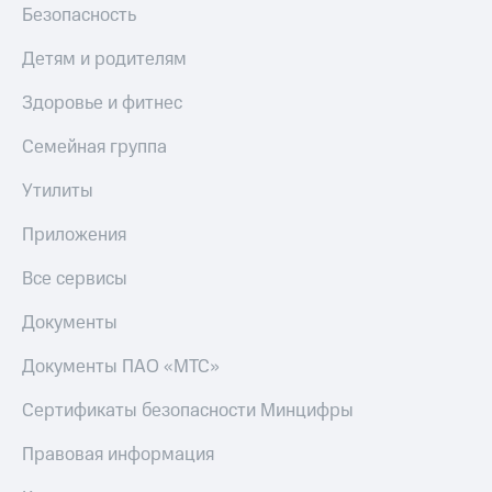
Безопасность
МТС
КИОН
Деньги
Строки
МТС
Детям и родителям
Накопления
Live
Здоровье и фитнес
Откладывайте
Гудок
деньги
Семейная группа
и получайте
Мой
доход 15%
МТС
Утилиты
Акции
Условия
Все
Приложения
пополнения
приложения
Финансы
Все сервисы
Скидка
Инвестиции
30%
Документы
на связь
Получайте
доход
Документы ПАО «МТС»
онлайн
Тарифы
Страхование
RED,
Сертификаты безопасности Минцифры
РИИЛ
Покупка
и МТС Супер
Правовая информация
полисов
дешевле
онлайн
при оплате