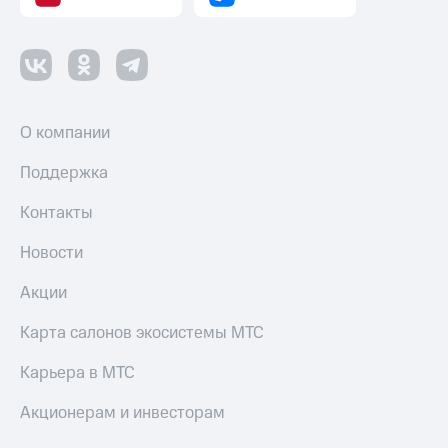
Пополнить
номер
другого
оператора
Оплата
О компании
интернета
и
ТВ
Поддержка
Переводы
Контакты
с
телефона
Новости
на карту
Акции
МТС Pay
Карта салонов экосистемы МТС
Оплата
по QR-
Карьера в МТС
коду
за границей
Акционерам и инвесторам
тернет-магазин