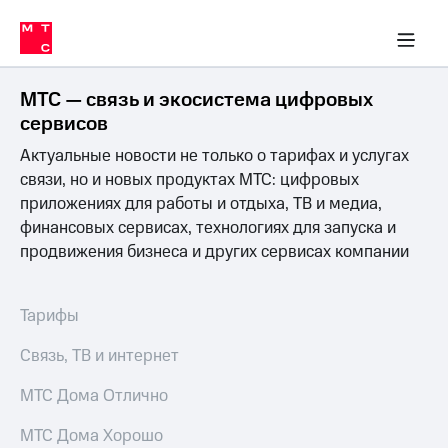
Перенести
ка 30% на связь
обильная связь
Сервисы и подписки
Интернет-магазин
Для дома
Скидка 30% на связь
Личные кабинеты
Финансы
Приложения
номер
ичные кабинеты
в МТС
Мобильная
связь
МТС — связь и экосистема цифровых
Тарифы
Интернет
сервисов
и
Актуальные новости не только о тарифах и услугах
ТВ
Услуги
связи, но и новых продуктах МТС: цифровых
Спутниковое
приложениях для работы и отдыха, ТВ и медиа,
ТВ
финансовых сервисах, технологиях для запуска и
Роуминг
продвижения бизнеса и других сервисах компании
МТС
Деньги
Личный
кабинет
Мобильная связь
Тарифы
Скачать
Перенести
приложение
номер
Связь, ТВ и интернет
Мой
в МТС
МТС
МТС Дома Отлично
Акции
Тарифы
МТС Дома Хорошо
Скидка 30%
Услуги