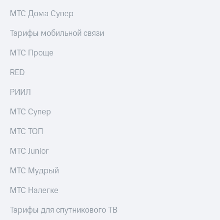
на связь
МТС Дома Супер
Роуминг
Тарифы
Тарифы мобильной связи
RED,
Семейная
РИИЛ
МТС Проще
группа
и МТС
Супер
RED
Заказать
дешевле
SIM-
при
карту
РИИЛ
оплате
с карты
Оформить
МТС
МТС Супер
eSIM
Деньги
МТС ТОП
SIM-
Выберите
карта
и подключите
МТС Junior
для
ТВ
иностранцев
с выгодным
МТС Мудрый
тарифом
Оформить
МТС Налегке
чистый
Тарифы
номер
Тарифы для спутникового ТВ
Интернет,