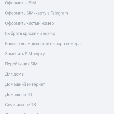
Оформить eSIM
Услуги
290 ₽/
мес
Акции
Оформить SIM-карту в Telegram
МТС
Домашний
Оформить чистый номер
Premium
интернет
Выбрать красивый номер
Подписка
Домашнее
на гигабайты
ТВ
интернета,
Больше возможностей выбора номера
фильмы,
Спутниковое
музыка
Заменить SIM-карту
ТВ
и многое
другое
Перейти на eSIM
Домашний
Семейная
телефон
группа
Для дома
Перейти
Скидка
Домашний интернет
в МТС
на тарифы,
со своим
общие
Домашнее ТВ
номером
подписки
и услуги,
Спутниковое ТВ
Поддержка
доступ
к геолокации