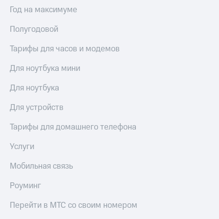
Выбрать
ТВ и телефон
Год на максимуме
красивый
для дома
номер
Полугодовой
Услуги
Заменить
SIM-
Тарифы для часов и модемов
Личный
карту
кабинет
интернета
Для ноутбука мини
Перейти
и
на
ТВ
Для ноутбука
eSIM
Личный
кабинет
Для устройств
Для дома
спутникового
Выберите
ТВ
Тарифы для домашнего телефона
и подключите
Скачать
ТВ
приложение
Услуги
с выгодным
Мой
тарифом
МТС
Мобильная связь
Акции
Тарифы
Роуминг
Интернет,
ТВ и телефон
Видеонаблюдение
Перейти в МТС со своим номером
для дома
для дома