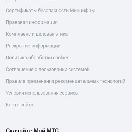
Live
и не
только
Сертификаты безопасности Минцифры
Гудок
Безопасность
Правовая информация
Мой
МТС
Финансы
Комплаенс и деловая этика
Все
Детям
Раскрытие информации
приложения
и родителям
Политика обработки cookies
Инвестиции
Здоровье
и фитнес
Получайте
Соглашение о пользовании системой
доход
Приложения
онлайн
Правила применения рекомендательных технологий
от МТС
Страхование
Акции
Условия использования сервиса
Покупка
полисов
Приложения
Карта сайта
онлайн
КИОН
Скидка 30%
на связь
КИОН
Музыка
Скачайте Мой МТС
С картой