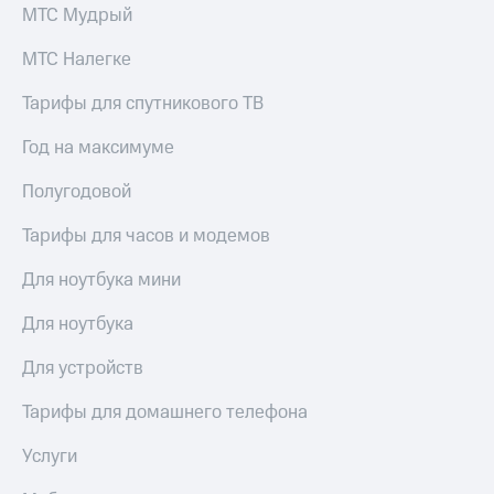
Услуги
МТС Мудрый
290 ₽/
мес
Акции
МТС Налегке
МТС
Домашний
Тарифы для спутникового ТВ
Premium
интернет
Подписка
Год на максимуме
Домашнее
на гигабайты
ТВ
интернета,
Полугодовой
фильмы,
Спутниковое
музыка
Тарифы для часов и модемов
ТВ
и многое
другое
Для ноутбука мини
Домашний
Семейная
телефон
группа
Для ноутбука
Перейти
Скидка
Для устройств
в МТС
на тарифы,
со своим
общие
Тарифы для домашнего телефона
номером
подписки
и услуги,
Поддержка
Услуги
доступ
к геолокации