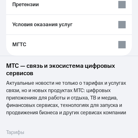
Претензии
на связь
Роуминг
Тарифы
RED,
Условия оказания услуг
Семейная
РИИЛ
группа
и МТС
Супер
МГТС
Заказать
дешевле
SIM-
при
карту
оплате
с карты
МТС — связь и экосистема цифровых
Оформить
МТС
сервисов
eSIM
Деньги
Актуальные новости не только о тарифах и услугах
SIM-
Выберите
связи, но и новых продуктах МТС: цифровых
карта
и подключите
приложениях для работы и отдыха, ТВ и медиа,
для
ТВ
иностранцев
с выгодным
финансовых сервисах, технологиях для запуска и
тарифом
продвижения бизнеса и других сервисах компании
Оформить
чистый
Тарифы
номер
Тарифы
Интернет,