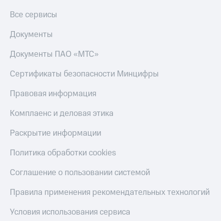
МТС
КИОН
Все сервисы
Деньги
Строки
МТС
Документы
Накопления
Live
Откладывайте
Документы ПАО «МТС»
Гудок
деньги
и получайте
Сертификаты безопасности Минцифры
Мой
доход 15%
МТС
Акции
Правовая информация
Условия
Все
пополнения
приложения
Комплаенс и деловая этика
Финансы
Скидка
Инвестиции
Раскрытие информации
30%
на связь
Получайте
Политика обработки cookies
доход
онлайн
Тарифы
Соглашение о пользовании системой
Страхование
RED,
РИИЛ
Правила применения рекомендательных технологий
Покупка
и МТС Супер
полисов
дешевле
Условия использования сервиса
онлайн
при оплате