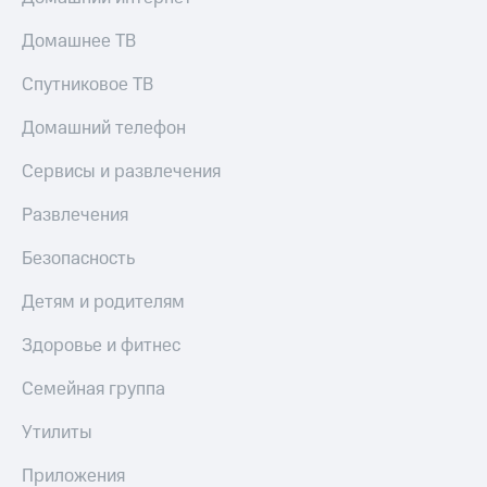
Live
и не
только
Домашнее ТВ
Гудок
Безопасность
Спутниковое ТВ
Мой
МТС
Финансы
Домашний телефон
Все
Детям
Сервисы и развлечения
приложения
и родителям
Инвестиции
Развлечения
Здоровье
и фитнес
Получайте
Безопасность
доход
Приложения
онлайн
от МТС
Детям и родителям
Страхование
Акции
Здоровье и фитнес
Покупка
полисов
Приложения
Семейная группа
онлайн
КИОН
Скидка 30%
Утилиты
на связь
КИОН
Музыка
Приложения
С картой