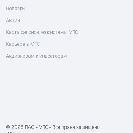
Пополнить
Новости
номер
другого
Акции
оператора
Карта салонов экосистемы МТС
Оплата
интернета
Карьера в МТС
и
ТВ
Акционерам и инвесторам
Переводы
с
телефона
на карту
МТС Pay
Оплата
по QR-
коду
за границей
© 2026 ПАО «МТС» Все права защищены
тернет-магазин