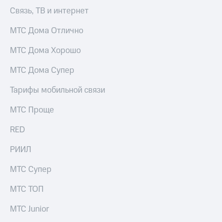
Выбрать
ТВ и телефон
Связь, ТВ и интернет
красивый
для дома
номер
МТС Дома Отлично
Услуги
Заменить
SIM-
Личный
МТС Дома Хорошо
карту
кабинет
интернета
МТС Дома Супер
Перейти
и
на
ТВ
Тарифы мобильной связи
eSIM
Личный
кабинет
МТС Проще
Для дома
спутникового
Выберите
ТВ
RED
и подключите
Скачать
ТВ
приложение
РИИЛ
с выгодным
Мой
тарифом
МТС
МТС Супер
Акции
Тарифы
МТС ТОП
Интернет,
ТВ и телефон
Видеонаблюдение
МТС Junior
для дома
для дома