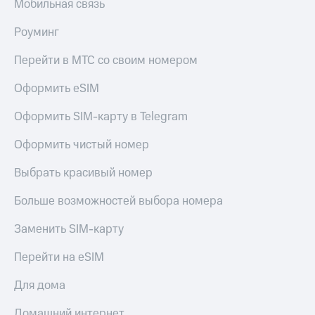
висы и подписки
Мобильная связь
Сертификаты
МТС
безопасности
Premium
Роуминг
Всё
Подписка
Перейти в МТС со своим номером
под
на гигабайты
рукой
интернета,
Оформить eSIM
в Мой МТС
фильмы,
музыка
Оформить SIM-карту в Telegram
Посмотрите,
и многое
что
другое
Оформить чистый номер
полезного
Семейная
есть
группа
в нашем
Выбрать красивый номер
приложении
Скидка
Больше возможностей выбора номера
на тарифы,
КИОН
общие
Заменить SIM-карту
подписки
КИОН
и услуги,
Музыка
доступ
Перейти на eSIM
к геолокации
КИОН
Кино,
Для дома
Строки
музыка,
книги
Домашний интернет