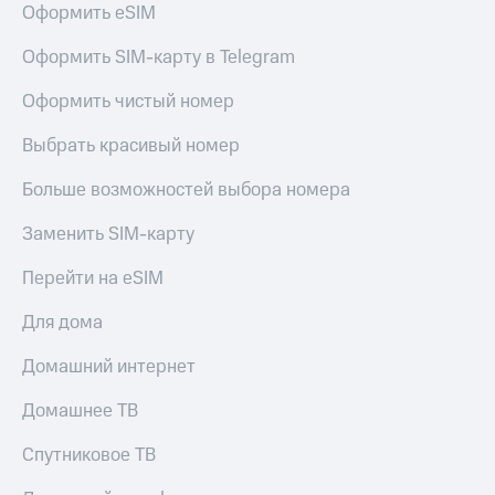
Оформить eSIM
Услуги
290 ₽/
мес
Акции
Оформить SIM-карту в Telegram
МТС
Домашний
Оформить чистый номер
Premium
интернет
Выбрать красивый номер
Подписка
Домашнее
на гигабайты
ТВ
интернета,
Больше возможностей выбора номера
фильмы,
Спутниковое
музыка
Заменить SIM-карту
ТВ
и многое
другое
Перейти на eSIM
Домашний
Семейная
телефон
группа
Для дома
Перейти
Скидка
Домашний интернет
в МТС
на тарифы,
со своим
общие
Домашнее ТВ
номером
подписки
и услуги,
Спутниковое ТВ
Поддержка
доступ
к геолокации