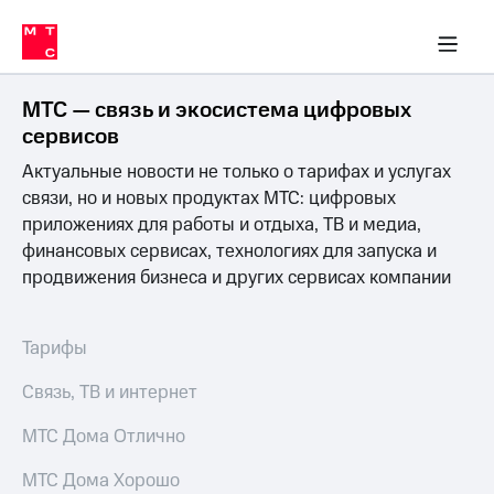
Перенести
ка 30% на связь
обильная связь
Сервисы и подписки
Интернет-магазин
Для дома
Скидка 30% на связь
Личные кабинеты
Финансы
Приложения
номер
ичные кабинеты
в МТС
Мобильная
связь
МТС — связь и экосистема цифровых
Тарифы
Интернет
сервисов
и
Актуальные новости не только о тарифах и услугах
ТВ
Услуги
связи, но и новых продуктах МТС: цифровых
Спутниковое
приложениях для работы и отдыха, ТВ и медиа,
ТВ
финансовых сервисах, технологиях для запуска и
Роуминг
продвижения бизнеса и других сервисах компании
МТС
Деньги
Личный
кабинет
Мобильная связь
Тарифы
Скачать
Перенести
приложение
номер
Связь, ТВ и интернет
Мой
в МТС
МТС
МТС Дома Отлично
Акции
Тарифы
МТС Дома Хорошо
Скидка 30%
Услуги