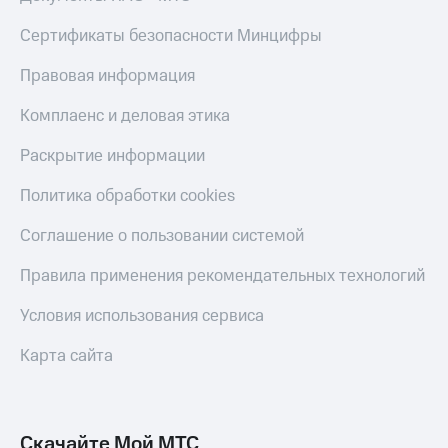
Live
и не
только
Сертификаты безопасности Минцифры
Гудок
Безопасность
Правовая информация
Мой
МТС
Финансы
Комплаенс и деловая этика
Все
Детям
Раскрытие информации
приложения
и родителям
Политика обработки cookies
Инвестиции
Здоровье
и фитнес
Получайте
Соглашение о пользовании системой
доход
Приложения
онлайн
Правила применения рекомендательных технологий
от МТС
Страхование
Акции
Условия использования сервиса
Покупка
полисов
Приложения
Карта сайта
онлайн
КИОН
Скидка 30%
на связь
КИОН
Музыка
Скачайте Мой МТС
С картой