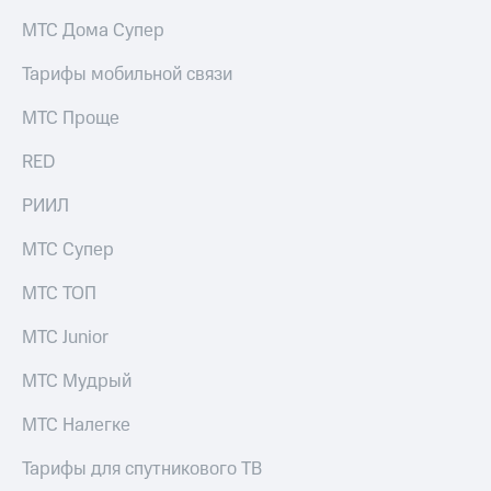
на связь
МТС Дома Супер
Роуминг
Тарифы
Тарифы мобильной связи
RED,
Семейная
РИИЛ
МТС Проще
группа
и МТС
Супер
RED
Заказать
дешевле
SIM-
при
карту
РИИЛ
оплате
с карты
Оформить
МТС
МТС Супер
eSIM
Деньги
МТС ТОП
SIM-
Выберите
карта
и подключите
МТС Junior
для
ТВ
иностранцев
с выгодным
МТС Мудрый
тарифом
Оформить
МТС Налегке
чистый
Тарифы
номер
Тарифы для спутникового ТВ
Интернет,