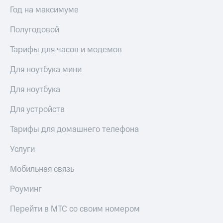
Выбрать
ТВ и телефон
Год на максимуме
красивый
для дома
номер
Полугодовой
Услуги
Заменить
SIM-
Тарифы для часов и модемов
Личный
карту
кабинет
интернета
Для ноутбука мини
Перейти
и
на
ТВ
Для ноутбука
eSIM
Личный
кабинет
Для устройств
Для дома
спутникового
Выберите
ТВ
Тарифы для домашнего телефона
и подключите
Скачать
ТВ
приложение
Услуги
с выгодным
Мой
тарифом
МТС
Мобильная связь
Акции
Тарифы
Роуминг
Интернет,
ТВ и телефон
Видеонаблюдение
Перейти в МТС со своим номером
для дома
для дома