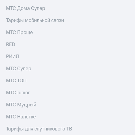
на связь
МТС Дома Супер
Роуминг
Тарифы
Тарифы мобильной связи
RED,
Семейная
РИИЛ
МТС Проще
группа
и МТС
Супер
RED
Заказать
дешевле
SIM-
при
карту
РИИЛ
оплате
с карты
Оформить
МТС
МТС Супер
eSIM
Деньги
МТС ТОП
SIM-
Выберите
карта
и подключите
МТС Junior
для
ТВ
иностранцев
с выгодным
МТС Мудрый
тарифом
Оформить
МТС Налегке
чистый
Тарифы
номер
Тарифы для спутникового ТВ
Интернет,