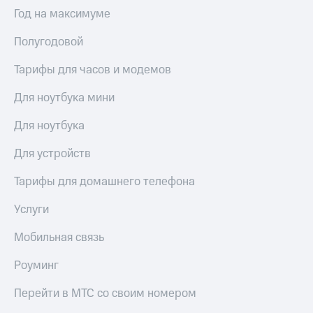
Выбрать
ТВ и телефон
Год на максимуме
красивый
для дома
номер
Полугодовой
Услуги
Заменить
SIM-
Тарифы для часов и модемов
Личный
карту
кабинет
интернета
Для ноутбука мини
Перейти
и
на
ТВ
Для ноутбука
eSIM
Личный
кабинет
Для устройств
Для дома
спутникового
Выберите
ТВ
Тарифы для домашнего телефона
и подключите
Скачать
ТВ
приложение
Услуги
с выгодным
Мой
тарифом
МТС
Мобильная связь
Акции
Тарифы
Роуминг
Интернет,
ТВ и телефон
Видеонаблюдение
Перейти в МТС со своим номером
для дома
для дома