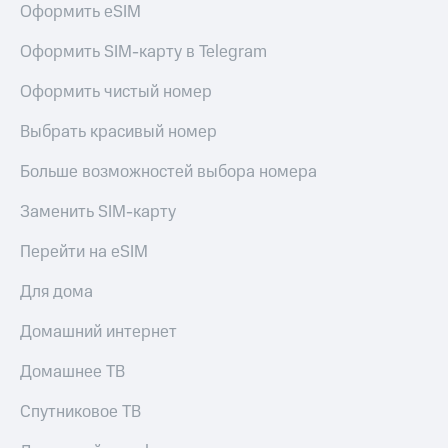
Оформить eSIM
Услуги
290 ₽/
мес
Акции
Оформить SIM-карту в Telegram
МТС
Домашний
Оформить чистый номер
Premium
интернет
Выбрать красивый номер
Подписка
Домашнее
на гигабайты
ТВ
интернета,
Больше возможностей выбора номера
фильмы,
Спутниковое
музыка
Заменить SIM-карту
ТВ
и многое
другое
Перейти на eSIM
Домашний
Семейная
телефон
группа
Для дома
Перейти
Скидка
Домашний интернет
в МТС
на тарифы,
со своим
общие
Домашнее ТВ
номером
подписки
и услуги,
Спутниковое ТВ
Поддержка
доступ
к геолокации