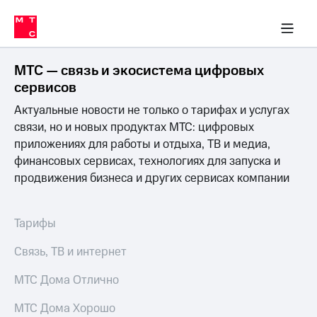
Перенести
ка 30% на связь
обильная связь
Сервисы и подписки
Интернет-магазин
Для дома
Скидка 30% на связь
Личные кабинеты
Финансы
Приложения
номер
ичные кабинеты
в МТС
Мобильная
связь
МТС — связь и экосистема цифровых
Тарифы
Интернет
сервисов
и
Актуальные новости не только о тарифах и услугах
ТВ
Услуги
связи, но и новых продуктах МТС: цифровых
Спутниковое
приложениях для работы и отдыха, ТВ и медиа,
ТВ
финансовых сервисах, технологиях для запуска и
Роуминг
продвижения бизнеса и других сервисах компании
МТС
Деньги
Личный
кабинет
Мобильная связь
Тарифы
Скачать
Перенести
приложение
номер
Связь, ТВ и интернет
Мой
в МТС
МТС
МТС Дома Отлично
Акции
Тарифы
МТС Дома Хорошо
Скидка 30%
Услуги