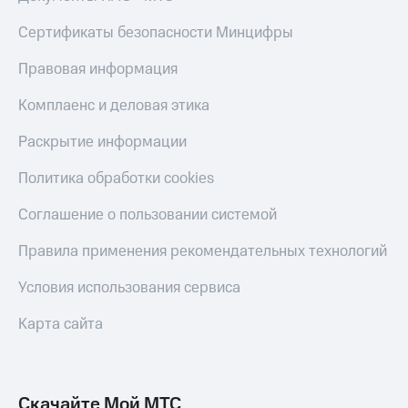
Live
и не
только
Сертификаты безопасности Минцифры
Гудок
Безопасность
Правовая информация
Мой
МТС
Финансы
Комплаенс и деловая этика
Все
Детям
Раскрытие информации
приложения
и родителям
Политика обработки cookies
Инвестиции
Здоровье
и фитнес
Получайте
Соглашение о пользовании системой
доход
Приложения
онлайн
Правила применения рекомендательных технологий
от МТС
Страхование
Акции
Условия использования сервиса
Покупка
полисов
Приложения
Карта сайта
онлайн
КИОН
Скидка 30%
на связь
КИОН
Музыка
Скачайте Мой МТС
С картой