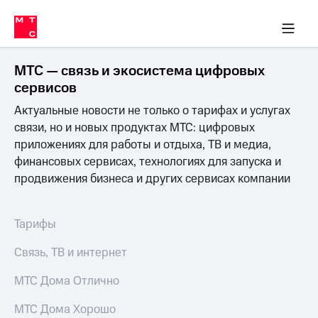
Перенести
ка 30% на связь
обильная связь
Сервисы и подписки
Интернет-магазин
Для дома
Скидка 30% на связь
Личные кабинеты
Финансы
Приложения
номер
ичные кабинеты
в МТС
Мобильная
связь
МТС — связь и экосистема цифровых
Тарифы
Интернет
сервисов
и
Актуальные новости не только о тарифах и услугах
ТВ
Услуги
связи, но и новых продуктах МТС: цифровых
Спутниковое
приложениях для работы и отдыха, ТВ и медиа,
ТВ
финансовых сервисах, технологиях для запуска и
Роуминг
продвижения бизнеса и других сервисах компании
МТС
Деньги
Личный
кабинет
Мобильная связь
Тарифы
Скачать
Перенести
приложение
номер
Связь, ТВ и интернет
Мой
в МТС
МТС
МТС Дома Отлично
Акции
Тарифы
МТС Дома Хорошо
Скидка 30%
Услуги