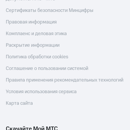
Live
и не
только
Сертификаты безопасности Минцифры
Гудок
Безопасность
Правовая информация
Мой
МТС
Финансы
Комплаенс и деловая этика
Все
Детям
Раскрытие информации
приложения
и родителям
Политика обработки cookies
Инвестиции
Здоровье
и фитнес
Получайте
Соглашение о пользовании системой
доход
Приложения
онлайн
Правила применения рекомендательных технологий
от МТС
Страхование
Акции
Условия использования сервиса
Покупка
полисов
Приложения
Карта сайта
онлайн
КИОН
Скидка 30%
на связь
КИОН
Музыка
Скачайте Мой МТС
С картой