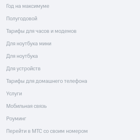
Выбрать
ТВ и телефон
Год на максимуме
красивый
для дома
номер
Полугодовой
Услуги
Заменить
SIM-
Тарифы для часов и модемов
Личный
карту
кабинет
интернета
Для ноутбука мини
Перейти
и
на
ТВ
Для ноутбука
eSIM
Личный
кабинет
Для устройств
Для дома
спутникового
Выберите
ТВ
Тарифы для домашнего телефона
и подключите
Скачать
ТВ
приложение
Услуги
с выгодным
Мой
тарифом
МТС
Мобильная связь
Акции
Тарифы
Роуминг
Интернет,
ТВ и телефон
Видеонаблюдение
Перейти в МТС со своим номером
для дома
для дома