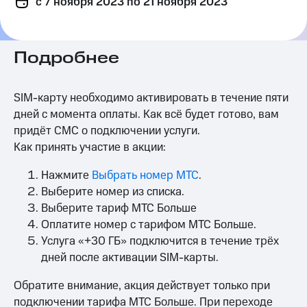
c 7 ноября 2023
по 21 ноября 2023
на связь
Роуминг
Тарифы
RED,
Подробнее
Семейная
РИИЛ
группа
и МТС
Супер
SIM-карту необходимо активировать в течение пяти
Заказать
дешевле
дней с момента оплаты. Как всё будет готово, вам
SIM-
при
карту
оплате
придёт СМС о подключении услуги.
с карты
Как принять участие в акции:
Оформить
МТС
eSIM
Деньги
Нажмите
Выбрать номер МТС
.
Выберите номер из списка.
SIM-
Выберите
карта
и подключите
Выберите тариф МТС Больше
для
ТВ
Оплатите номер с тарифом МТС Больше.
иностранцев
с выгодным
Услуга «+30 ГБ» подключится в течение трёх
тарифом
дней после активации SIM-карты.
Оформить
чистый
Тарифы
номер
Обратите внимание, акция действует только при
Интернет,
подключении тарифа МТС Больше. При переходе