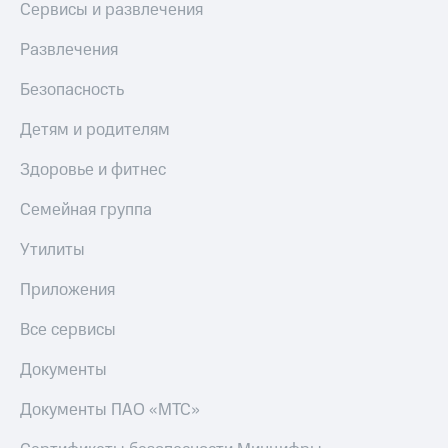
Сервисы и развлечения
МТС
КИОН
Деньги
Строки
Развлечения
МТС
Накопления
Live
Безопасность
Откладывайте
Гудок
деньги
Детям и родителям
и получайте
Мой
доход 15%
Здоровье и фитнес
МТС
Акции
Условия
Семейная группа
Все
пополнения
приложения
Утилиты
Финансы
Скидка
Инвестиции
30%
Приложения
на связь
Получайте
доход
Все сервисы
онлайн
Тарифы
Страхование
RED,
Документы
РИИЛ
Покупка
и МТС Супер
Документы ПАО «МТС»
полисов
дешевле
онлайн
при оплате