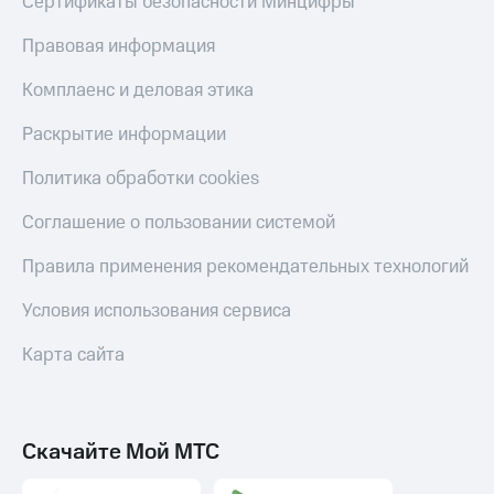
Сертификаты безопасности Минцифры
Скидка 30%
с карты
на связь
МТС Деньги
Правовая информация
С картой
Обзоры
Комплаенс и деловая этика
МТС
товаров
Деньги
Раскрытие информации
МТС
Скидки
Накопления
до 40%
Политика обработки cookies
на смартфоны
Откладывайте
деньги
Соглашение о пользовании системой
при
и получайте
покупке
доход 15%
Правила применения рекомендательных технологий
со связью
Платежи
МТС
и
Условия использования сервиса
переводы
Карта сайта
Пополнить
номер
МТС
Скачайте Мой МТС
Настройки
автоплатежа