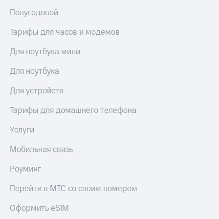
висы и подписки
Сертификаты
МТС
Полугодовой
безопасности
Premium
Всё
Тарифы для часов и модемов
Подписка
под
на гигабайты
Для ноутбука мини
рукой
интернета,
в Мой МТС
фильмы,
Для ноутбука
музыка
Посмотрите,
и многое
Для устройств
что
другое
полезного
Семейная
Тарифы для домашнего телефона
есть
группа
в нашем
приложении
Услуги
Скидка
на тарифы,
КИОН
Мобильная связь
общие
подписки
КИОН
и услуги,
Роуминг
Музыка
доступ
к геолокации
Перейти в МТС со своим номером
КИОН
Кино,
Строки
музыка,
Оформить eSIM
книги