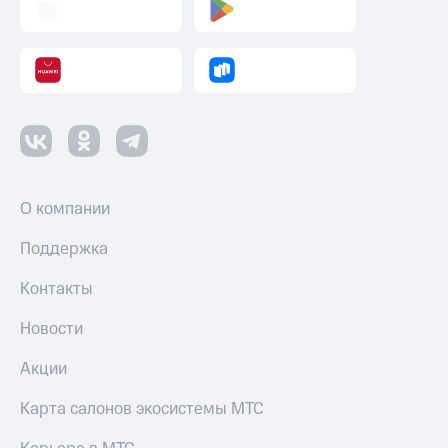
Пополнить
номер
другого
оператора
Оплата
интернета
и
ТВ
О компании
Переводы
с
телефона
Поддержка
на карту
Контакты
МТС Pay
Новости
Оплата
по QR-
Акции
коду
за границей
Карта салонов экосистемы МТС
тернет-магазин