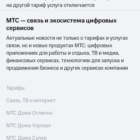
Выбрать
ТВ и телефон
на другой тариф услуга отключается
красивый
для дома
номер
Услуги
МТС — связь и экосистема цифровых
Заменить
сервисов
SIM-
Личный
карту
кабинет
Актуальные новости не только о тарифах и услугах
интернета
связи, но и новых продуктах МТС: цифровых
Перейти
и
приложениях для работы и отдыха, ТВ и медиа,
на
ТВ
финансовых сервисах, технологиях для запуска и
eSIM
Личный
кабинет
продвижения бизнеса и других сервисах компании
Для дома
спутникового
Выберите
ТВ
и подключите
Скачать
Тарифы
ТВ
приложение
с выгодным
Мой
Связь, ТВ и интернет
тарифом
МТС
Акции
МТС Дома Отлично
Тарифы
Интернет,
МТС Дома Хорошо
ТВ и телефон
Видеонаблюдение
для дома
для дома
МТС Дома Супер