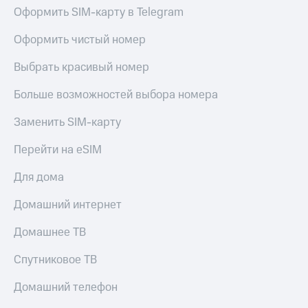
Live
и не
Оформить SIM-карту в Telegram
только
Гудок
Оформить чистый номер
Безопасность
Мой
Выбрать красивый номер
МТС
Финансы
Больше возможностей выбора номера
Все
Детям
приложения
и родителям
Заменить SIM-карту
Инвестиции
Здоровье
Перейти на eSIM
и фитнес
Получайте
доход
Для дома
Приложения
онлайн
от МТС
Страхование
Домашний интернет
Акции
Покупка
Домашнее ТВ
полисов
Приложения
онлайн
КИОН
Спутниковое ТВ
Скидка 30%
на связь
КИОН
Домашний телефон
Музыка
С картой