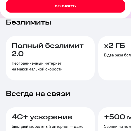
на связь
ВЫБРАТЬ
Роуминг
Тарифы
Безлимиты
RED,
Семейная
РИИЛ
группа
и МТС
Супер
Заказать
дешевле
Полный безлимит
х2 ГБ
SIM-
при
2.0
карту
оплате
В два раза бо
с карты
Неограниченный интернет
Оформить
МТС
на максимальной скорости
eSIM
Деньги
SIM-
Выберите
карта
и подключите
Всегда на связи
для
ТВ
иностранцев
с выгодным
тарифом
Оформить
4G+ ускорение
чистый
+500 м
Тарифы
номер
Быстрый мобильный интернет — даже
Звонки на но
Интернет,