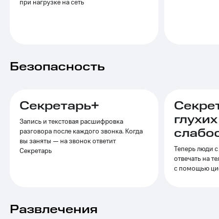
Выбрать
при нагрузке на сеть
ТВ и телефон
красивый
для дома
номер
Услуги
Заменить
SIM-
Личный
карту
кабинет
Безопасность
интернета
Перейти
и
на
ТВ
eSIM
Личный
Секретарь+
Секре
кабинет
Для дома
спутникового
глухих
Запись и текстовая расшифровка
Выберите
ТВ
слабо
разговора после каждого звонка. Когда
и подключите
Скачать
вы заняты — на звонок ответит
ТВ
приложение
Теперь люди с
с выгодным
Секретарь
Мой
отвечать на т
тарифом
МТС
с помощью ци
Акции
Тарифы
Интернет,
ТВ и телефон
Видеонаблюдение
Развлечения
для дома
для дома