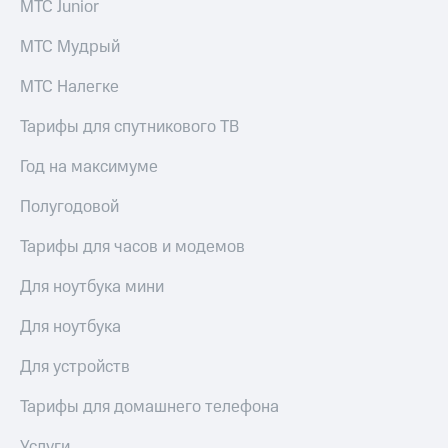
МТС Junior
Скидка 30%
с карты
на связь
МТС Деньги
МТС Мудрый
С картой
Обзоры
МТС
товаров
МТС Налегке
Деньги
МТС
Скидки
Тарифы для спутникового ТВ
Накопления
до 40%
на смартфоны
Год на максимуме
Откладывайте
деньги
Полугодовой
при
и получайте
покупке
доход 15%
со связью
Тарифы для часов и модемов
Платежи
МТС
и
Для ноутбука мини
переводы
Для ноутбука
Пополнить
номер
Для устройств
МТС
Тарифы для домашнего телефона
Настройки
автоплатежа
Услуги