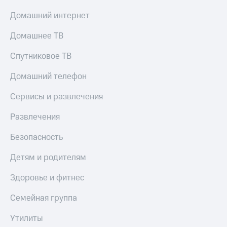
Смартфоны
Домашний интернет
Наушники
и
Домашнее ТВ
колонки
Спутниковое ТВ
Умные
часы
Домашний телефон
и
трекеры
Сервисы и развлечения
Умный
Развлечения
дом
Безопасность
Планшеты
Детям и родителям
Акции
и
скидки
Здоровье и фитнес
Все
Семейная группа
товары
Утилиты