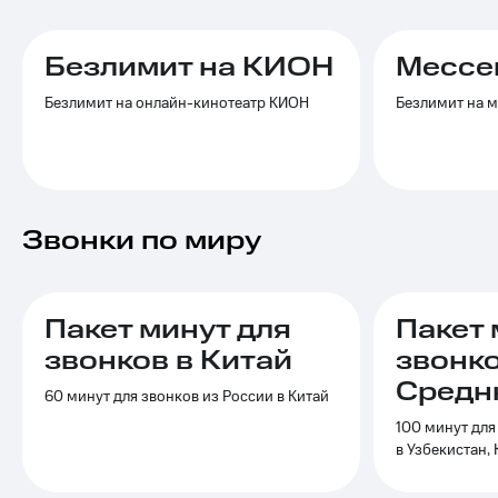
Услуги
290 ₽/
мес
Акции
Безлимит на КИОН
Мессе
МТС
Домашний
Безлимит на онлайн-кинотеатр КИОН
Безлимит на 
Premium
интернет
Подписка
Домашнее
на гигабайты
ТВ
интернета,
фильмы,
Спутниковое
музыка
Звонки по миру
ТВ
и многое
другое
Домашний
Семейная
телефон
группа
Пакет минут для
Пакет 
Перейти
звонков в Китай
звонко
Скидка
в МТС
на тарифы,
Средн
со своим
60 минут для звонков из России в Китай
общие
номером
подписки
100 минут для
и услуги,
в Узбекистан,
Поддержка
доступ
к геолокации