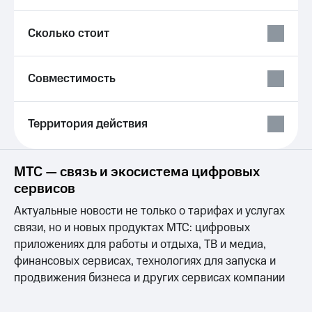
Live
и не
только
Гудок
Сколько стоит
Безопасность
Мой
МТС
Финансы
Совместимость
Все
Детям
приложения
и родителям
Территория действия
Инвестиции
Здоровье
и фитнес
Получайте
МТС — связь и экосистема цифровых
доход
Приложения
сервисов
онлайн
от МТС
Страхование
Актуальные новости не только о тарифах и услугах
Акции
связи, но и новых продуктах МТС: цифровых
Покупка
полисов
приложениях для работы и отдыха, ТВ и медиа,
Приложения
онлайн
КИОН
финансовых сервисах, технологиях для запуска и
Скидка 30%
продвижения бизнеса и других сервисах компании
на связь
КИОН
Музыка
С картой