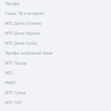
МТС
Тарифы
КИОН
Деньги
Строки
МТС
Связь, ТВ и интернет
Накопления
Live
МТС Дома Отлично
Откладывайте
Гудок
деньги
МТС Дома Хорошо
и получайте
Мой
доход 15%
МТС
МТС Дома Супер
Акции
Условия
Все
Тарифы мобильной связи
пополнения
приложения
Финансы
МТС Проще
Скидка
Инвестиции
30%
RED
на связь
Получайте
доход
РИИЛ
онлайн
Тарифы
Страхование
RED,
МТС Супер
РИИЛ
Покупка
и МТС Супер
МТС ТОП
полисов
дешевле
онлайн
при оплате