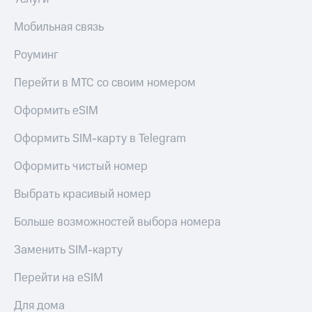
Пополнить
номер
Мобильная связь
другого
оператора
Роуминг
Оплата
Перейти в МТС со своим номером
интернета
и
Оформить eSIM
ТВ
Оформить SIM-карту в Telegram
Переводы
с
Оформить чистый номер
телефона
на карту
Выбрать красивый номер
МТС Pay
Больше возможностей выбора номера
Оплата
Заменить SIM-карту
по QR-
коду
за границей
Перейти на eSIM
тернет-магазин
Для дома