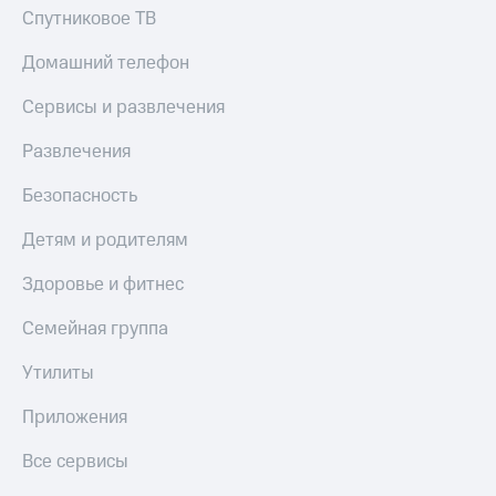
Спутниковое ТВ
Пополнить
номер
другого
Домашний телефон
оператора
Сервисы и развлечения
Оплата
интернета
Развлечения
и
ТВ
Безопасность
Переводы
Детям и родителям
с
телефона
Здоровье и фитнес
на карту
Семейная группа
МТС Pay
Утилиты
Оплата
по QR-
Приложения
коду
за границей
Все сервисы
тернет-магазин