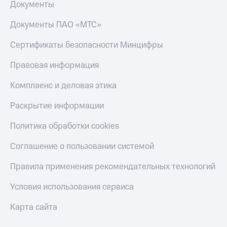
Смартфоны
Документы
Наушники
Документы ПАО «МТС»
и
колонки
Сертификаты безопасности Минцифры
Умные
Правовая информация
часы
и
Комплаенс и деловая этика
трекеры
Раскрытие информации
Умный
дом
Политика обработки cookies
Планшеты
Соглашение о пользовании системой
Акции
Правила применения рекомендательных технологий
и
скидки
Условия использования сервиса
Все
товары
Карта сайта