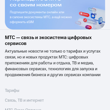
висы и подписки
Сертификаты
со своим номером
МТС
безопасности
Premium
Подпишите документы онлайн или
Всё
в cалоне экосистемы МТС, а ещё можно
Подписка
под
оформить eSIM
на гигабайты
рукой
интернета,
в Мой МТС
фильмы,
МТС — связь и экосистема цифровых
музыка
Посмотрите,
и многое
сервисов
что
другое
полезного
Актуальные новости не только о тарифах и услугах
Семейная
есть
группа
связи, но и новых продуктах МТС: цифровых
в нашем
приложениях для работы и отдыха, ТВ и медиа,
приложении
Скидка
финансовых сервисах, технологиях для запуска и
на тарифы,
КИОН
продвижения бизнеса и других сервисах компании
общие
подписки
КИОН
и услуги,
Музыка
доступ
Тарифы
к геолокации
КИОН
Кино,
Связь, ТВ и интернет
Строки
музыка,
книги