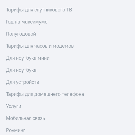
МТС
КИОН
Тарифы для спутникового ТВ
Деньги
Строки
МТС
Накопления
Год на максимуме
Live
Откладывайте
Полугодовой
Гудок
деньги
и получайте
Тарифы для часов и модемов
Мой
доход 15%
МТС
Акции
Для ноутбука мини
Условия
Все
пополнения
приложения
Для ноутбука
Финансы
Скидка
Инвестиции
Для устройств
30%
на связь
Получайте
Тарифы для домашнего телефона
доход
онлайн
Тарифы
Услуги
Страхование
RED,
РИИЛ
Мобильная связь
Покупка
и МТС Супер
полисов
дешевле
Роуминг
онлайн
при оплате