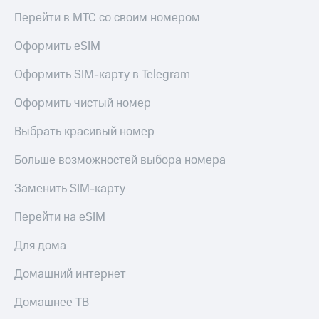
Скидка 30%
с карты
Перейти в МТС со своим номером
на связь
МТС Деньги
Оформить eSIM
С картой
Обзоры
МТС
товаров
Оформить SIM-карту в Telegram
Деньги
МТС
Скидки
Накопления
Оформить чистый номер
до 40%
на смартфоны
Откладывайте
Выбрать красивый номер
деньги
при
и получайте
Больше возможностей выбора номера
покупке
доход 15%
со связью
Платежи
МТС
Заменить SIM-карту
и
переводы
Перейти на eSIM
Пополнить
Для дома
номер
МТС
Домашний интернет
Настройки
Домашнее ТВ
автоплатежа