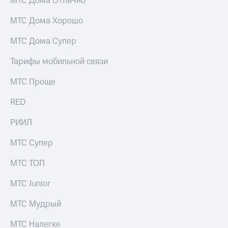
МТС Дома Отлично
Live
и не
только
МТС Дома Хорошо
Гудок
Безопасность
МТС Дома Супер
Мой
МТС
Финансы
Тарифы мобильной связи
Все
Детям
приложения
МТС Проще
и родителям
Инвестиции
RED
Здоровье
и фитнес
Получайте
РИИЛ
доход
Приложения
онлайн
от МТС
МТС Супер
Страхование
Акции
МТС ТОП
Покупка
полисов
Приложения
МТС Junior
онлайн
КИОН
Скидка 30%
МТС Мудрый
на связь
КИОН
Музыка
МТС Налегке
С картой