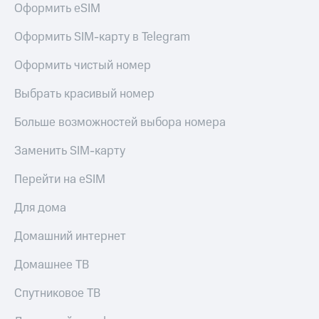
Оформить eSIM
Услуги
290 ₽/
мес
Акции
Оформить SIM-карту в Telegram
МТС
Домашний
Оформить чистый номер
Premium
интернет
Выбрать красивый номер
Подписка
Домашнее
на гигабайты
ТВ
интернета,
Больше возможностей выбора номера
фильмы,
Спутниковое
музыка
Заменить SIM-карту
ТВ
и многое
другое
Перейти на eSIM
Домашний
Семейная
телефон
группа
Для дома
Перейти
Скидка
Домашний интернет
в МТС
на тарифы,
со своим
общие
Домашнее ТВ
номером
подписки
и услуги,
Спутниковое ТВ
Поддержка
доступ
к геолокации