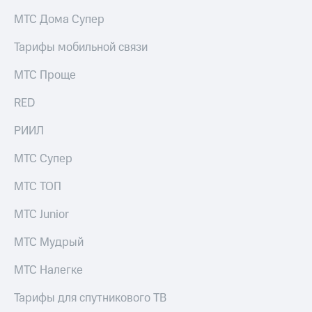
на связь
МТС Дома Супер
Роуминг
Тарифы
Тарифы мобильной связи
RED,
Семейная
РИИЛ
МТС Проще
группа
и МТС
Супер
RED
Заказать
дешевле
SIM-
при
карту
РИИЛ
оплате
с карты
Оформить
МТС
МТС Супер
eSIM
Деньги
МТС ТОП
SIM-
Выберите
карта
и подключите
МТС Junior
для
ТВ
иностранцев
с выгодным
МТС Мудрый
тарифом
Оформить
МТС Налегке
чистый
Тарифы
номер
Тарифы для спутникового ТВ
Интернет,