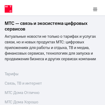
Перенести
ка 30% на связь
обильная связь
Сервисы и подписки
Интернет-магазин
Для дома
Скидка 30% на связь
Личные кабинеты
Финансы
Приложения
номер
ичные кабинеты
в МТС
Мобильная
связь
МТС — связь и экосистема цифровых
Тарифы
Интернет
сервисов
и
Актуальные новости не только о тарифах и услугах
ТВ
Услуги
связи, но и новых продуктах МТС: цифровых
Спутниковое
приложениях для работы и отдыха, ТВ и медиа,
ТВ
финансовых сервисах, технологиях для запуска и
Роуминг
продвижения бизнеса и других сервисах компании
МТС
Деньги
Личный
кабинет
Мобильная связь
Тарифы
Скачать
Перенести
приложение
номер
Связь, ТВ и интернет
Мой
в МТС
МТС
МТС Дома Отлично
Акции
Тарифы
МТС Дома Хорошо
Скидка 30%
Услуги