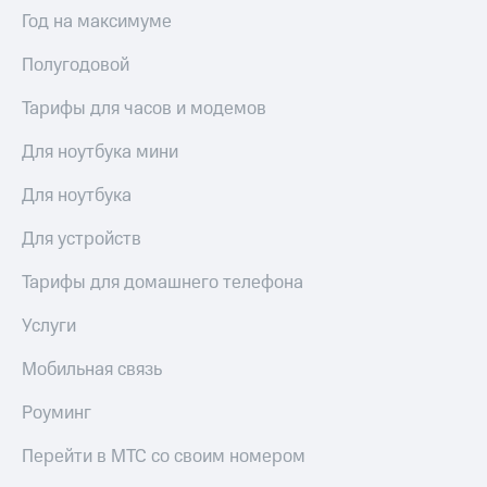
Выбрать
ТВ и телефон
Год на максимуме
красивый
для дома
номер
Полугодовой
Услуги
Заменить
SIM-
Тарифы для часов и модемов
Личный
карту
кабинет
интернета
Для ноутбука мини
Перейти
и
на
ТВ
Для ноутбука
eSIM
Личный
кабинет
Для устройств
Для дома
спутникового
Выберите
ТВ
Тарифы для домашнего телефона
и подключите
Скачать
ТВ
приложение
Услуги
с выгодным
Мой
тарифом
МТС
Мобильная связь
Акции
Тарифы
Роуминг
Интернет,
ТВ и телефон
Видеонаблюдение
Перейти в МТС со своим номером
для дома
для дома