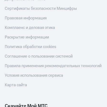
Live
и не
только
Сертификаты безопасности Минцифры
Гудок
Безопасность
Правовая информация
Мой
МТС
Финансы
Комплаенс и деловая этика
Все
Детям
Раскрытие информации
приложения
и родителям
Политика обработки cookies
Инвестиции
Здоровье
и фитнес
Получайте
Соглашение о пользовании системой
доход
Приложения
онлайн
Правила применения рекомендательных технологий
от МТС
Страхование
Акции
Условия использования сервиса
Покупка
полисов
Приложения
Карта сайта
онлайн
КИОН
Скидка 30%
на связь
КИОН
Музыка
Скачайте Мой МТС
С картой