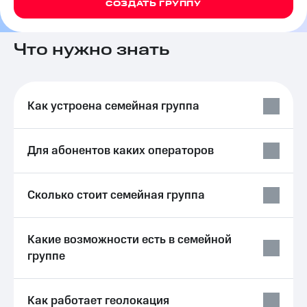
СОЗДАТЬ ГРУППУ
на связь
Роуминг
Тарифы
Что нужно знать
RED,
Семейная
РИИЛ
группа
и МТС
Супер
Заказать
дешевле
Как устроена семейная группа
SIM-
при
карту
оплате
с карты
Для абонентов каких операторов
Оформить
МТС
eSIM
Деньги
SIM-
Выберите
Сколько стоит семейная группа
карта
и подключите
для
ТВ
иностранцев
с выгодным
Какие возможности есть в семейной
тарифом
группе
Оформить
чистый
Тарифы
номер
Интернет,
Как работает геолокация