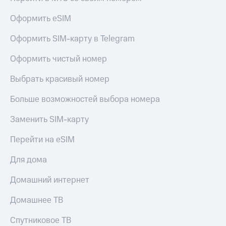
Live
и не
только
Оформить eSIM
Гудок
Безопасность
Оформить SIM-карту в Telegram
Мой
МТС
Финансы
Оформить чистый номер
Все
Детям
Выбрать красивый номер
приложения
и родителям
Инвестиции
Больше возможностей выбора номера
Здоровье
и фитнес
Получайте
Заменить SIM-карту
доход
Приложения
онлайн
Перейти на eSIM
от МТС
Страхование
Акции
Для дома
Покупка
полисов
Приложения
Домашний интернет
онлайн
КИОН
Скидка 30%
Домашнее ТВ
на связь
КИОН
Музыка
Спутниковое ТВ
С картой