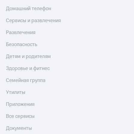
МТС
КИОН
Домашний телефон
Деньги
Строки
МТС
Сервисы и развлечения
Накопления
Live
Развлечения
Откладывайте
Гудок
деньги
и получайте
Безопасность
Мой
доход 15%
МТС
Акции
Детям и родителям
Условия
Все
пополнения
Здоровье и фитнес
приложения
Финансы
Скидка
Инвестиции
Семейная группа
30%
на связь
Получайте
Утилиты
доход
онлайн
Тарифы
Приложения
Страхование
RED,
РИИЛ
Все сервисы
Покупка
и МТС Супер
полисов
дешевле
Документы
онлайн
при оплате