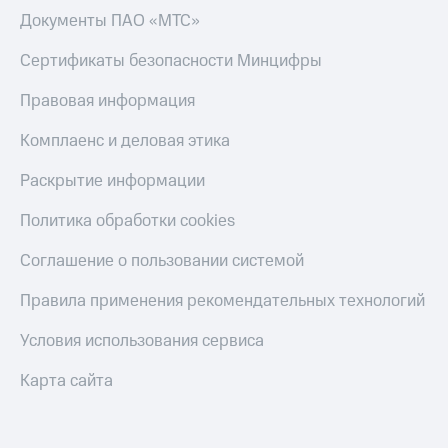
Скидка 30%
с карты
Документы ПАО «МТС»
на связь
МТС Деньги
Сертификаты безопасности Минцифры
С картой
Обзоры
МТС
товаров
Правовая информация
Деньги
МТС
Скидки
Комплаенс и деловая этика
Накопления
до 40%
на смартфоны
Раскрытие информации
Откладывайте
деньги
при
и получайте
Политика обработки cookies
покупке
доход 15%
со связью
Платежи
Соглашение о пользовании системой
МТС
и
переводы
Правила применения рекомендательных технологий
Пополнить
Условия использования сервиса
номер
МТС
Карта сайта
Настройки
автоплатежа