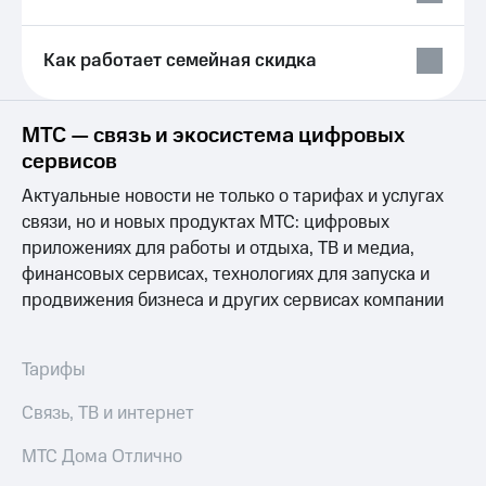
Выбрать
ТВ и телефон
красивый
для дома
номер
Как работает семейная скидка
Услуги
Заменить
SIM-
Личный
карту
кабинет
МТС — связь и экосистема цифровых
интернета
сервисов
Перейти
и
на
ТВ
Актуальные новости не только о тарифах и услугах
eSIM
Личный
связи, но и новых продуктах МТС: цифровых
кабинет
приложениях для работы и отдыха, ТВ и медиа,
Для дома
спутникового
Выберите
финансовых сервисах, технологиях для запуска и
ТВ
и подключите
Скачать
продвижения бизнеса и других сервисах компании
ТВ
приложение
с выгодным
Мой
тарифом
МТС
Тарифы
Акции
Тарифы
Связь, ТВ и интернет
Интернет,
ТВ и телефон
Видеонаблюдение
МТС Дома Отлично
для дома
для дома