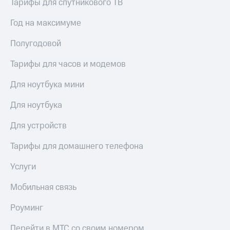
висы и подписки
Тарифы для спутникового ТВ
Сертификаты
МТС
безопасности
Premium
Год на максимуме
Всё
Подписка
Полугодовой
под
на гигабайты
рукой
интернета,
Тарифы для часов и модемов
в Мой МТС
фильмы,
музыка
Для ноутбука мини
Посмотрите,
и многое
что
другое
Для ноутбука
полезного
Семейная
есть
группа
Для устройств
в нашем
приложении
Скидка
Тарифы для домашнего телефона
на тарифы,
КИОН
общие
Услуги
подписки
КИОН
и услуги,
Музыка
доступ
Мобильная связь
к геолокации
КИОН
Кино,
Роуминг
Строки
музыка,
книги
Перейти в МТС со своим номером