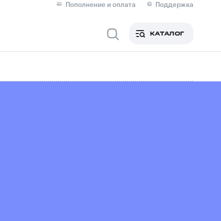
Пополнение и оплата
Поддержка
Скидка 30% на связь
Личные кабинеты
КАТАЛОГ
Мобильная связь
IM-карта для иностранцев
M
Для дома
ерейти в МТС со своим
ой МТС
Сервисы и подписки
фитнес
Приложения от МТС