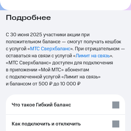
на связь
Роуминг
Подробнее
Тарифы
RED,
Семейная
РИИЛ
группа
и МТС
С 30 июня 2025 участники акции при
Супер
положительном балансе — смогут получать кешбэк
Заказать
дешевле
с услугой «
МТС Сверхбаланс
». При отрицательном —
SIM-
при
карту
оплате
оставаться на связи с услугой «
Лимит на связь
».
с карты
«МТС Сверхбаланс» доступен для подключения
Оформить
МТС
в приложении «Мой МТС» абонентам
eSIM
Деньги
с подключенной услугой «Лимит на связь»
SIM-
Выберите
и балансом от 500 ₽ до 10 000 ₽
карта
и подключите
для
ТВ
иностранцев
с выгодным
Что такое Гибкий баланс
тарифом
Оформить
чистый
Тарифы
номер
Как подключить и отключить
Интернет,