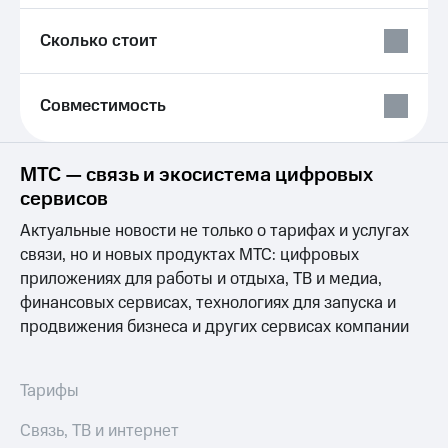
Выбрать
ТВ и телефон
красивый
для дома
Сколько стоит
номер
Услуги
Заменить
SIM-
Личный
Совместимость
карту
кабинет
интернета
Перейти
и
МТС — связь и экосистема цифровых
на
ТВ
eSIM
Личный
сервисов
кабинет
Актуальные новости не только о тарифах и услугах
Для дома
спутникового
Выберите
ТВ
связи, но и новых продуктах МТС: цифровых
и подключите
Скачать
приложениях для работы и отдыха, ТВ и медиа,
ТВ
приложение
финансовых сервисах, технологиях для запуска и
с выгодным
Мой
продвижения бизнеса и других сервисах компании
тарифом
МТС
Акции
Тарифы
Интернет,
Тарифы
ТВ и телефон
Видеонаблюдение
для дома
для дома
Связь, ТВ и интернет