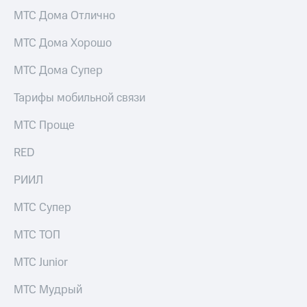
Услуги
290 ₽/
МТС Дома Отлично
мес
Акции
МТС Дома Хорошо
МТС
Домашний
Premium
МТС Дома Супер
интернет
Подписка
Тарифы мобильной связи
Домашнее
на гигабайты
ТВ
интернета,
МТС Проще
фильмы,
Спутниковое
музыка
ТВ
RED
и многое
другое
Домашний
РИИЛ
Семейная
телефон
группа
МТС Супер
Перейти
Скидка
в МТС
на тарифы,
МТС ТОП
со своим
общие
номером
подписки
МТС Junior
и услуги,
Поддержка
доступ
МТС Мудрый
к геолокации