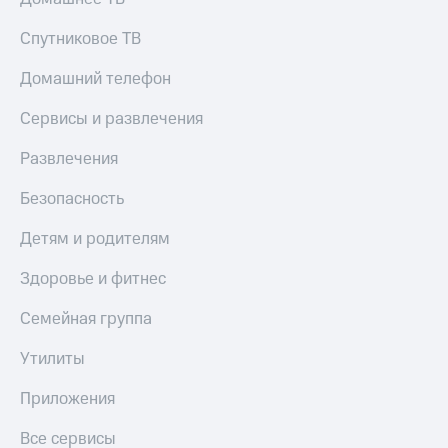
МТС
КИОН
Деньги
Спутниковое ТВ
Строки
МТС
Накопления
Live
Домашний телефон
Откладывайте
Гудок
Сервисы и развлечения
деньги
и получайте
Мой
Развлечения
доход 15%
МТС
Акции
Безопасность
Условия
Все
пополнения
приложения
Детям и родителям
Финансы
Скидка
Инвестиции
Здоровье и фитнес
30%
на связь
Получайте
Семейная группа
доход
онлайн
Тарифы
Утилиты
Страхование
RED,
РИИЛ
Приложения
Покупка
и МТС Супер
полисов
дешевле
Все сервисы
онлайн
при оплате