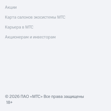
Смартфоны
Акции
Наушники
и
Карта салонов экосистемы МТС
колонки
Карьера в МТС
Умные
часы
Акционерам и инвесторам
и
трекеры
Умный
дом
Планшеты
Акции
и
скидки
Все
© 2026 ПАО «МТС» Все права защищены
товары
18+