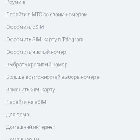
Live
Роуминг
и не
только
Гудок
Перейти в МТС со своим номером
Безопасность
Мой
Оформить eSIM
МТС
Финансы
Оформить SIM-карту в Telegram
Все
Детям
приложения
и родителям
Оформить чистый номер
Инвестиции
Здоровье
Выбрать красивый номер
и фитнес
Получайте
Больше возможностей выбора номера
доход
Приложения
онлайн
от МТС
Заменить SIM-карту
Страхование
Акции
Перейти на eSIM
Покупка
полисов
Приложения
Для дома
онлайн
КИОН
Скидка 30%
на связь
Домашний интернет
КИОН
Музыка
С картой
Домашнее ТВ