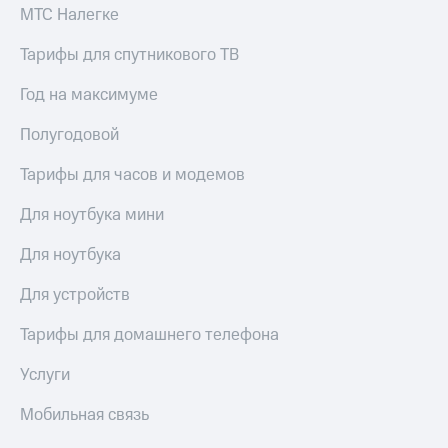
висы и подписки
Сертификаты
МТС Налегке
МТС
безопасности
Premium
Тарифы для спутникового ТВ
Всё
Подписка
под
Год на максимуме
на гигабайты
рукой
интернета,
в Мой МТС
Полугодовой
фильмы,
музыка
Посмотрите,
и многое
Тарифы для часов и модемов
что
другое
полезного
Семейная
Для ноутбука мини
есть
группа
в нашем
Для ноутбука
приложении
Скидка
на тарифы,
Для устройств
КИОН
общие
подписки
Тарифы для домашнего телефона
КИОН
и услуги,
Музыка
доступ
Услуги
к геолокации
КИОН
Кино,
Мобильная связь
Строки
музыка,
книги