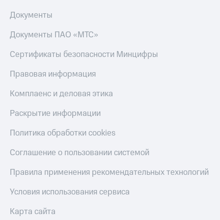
Скидка 30%
с карты
на связь
МТС Деньги
Документы
С картой
Обзоры
Документы ПАО «МТС»
МТС
товаров
Деньги
Сертификаты безопасности Минцифры
МТС
Скидки
Накопления
до 40%
Правовая информация
на смартфоны
Откладывайте
Комплаенс и деловая этика
деньги
при
и получайте
покупке
Раскрытие информации
доход 15%
со связью
Платежи
МТС
Политика обработки cookies
и
переводы
Соглашение о пользовании системой
Пополнить
Правила применения рекомендательных технологий
номер
МТС
Условия использования сервиса
Настройки
автоплатежа
Карта сайта