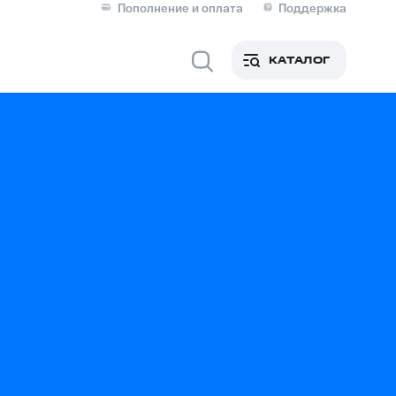
Пополнение и оплата
Поддержка
Скидка 30% на связь
Личные кабинеты
КАТАЛОГ
Мобильная связь
IM-карта для иностранцев
M
Для дома
ерейти в МТС со своим
ой МТС
Сервисы и подписки
фитнес
Приложения от МТС